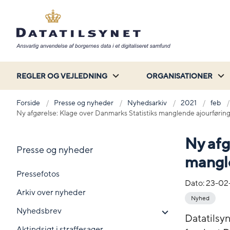
REGLER OG VEJLEDNING
ORGANISATIONER
Forside
Presse og nyheder
Nyhedsarkiv
2021
feb
Ny afgørelse: Klage over Danmarks Statistiks manglende ajourførin
Ny afg
Presse og nyheder
mangle
Pressefotos
Dato:
23-02
Arkiv over nyheder
Nyhed
Nyhedsbrev
Datatilsyn
Aktindsigt i straffesager