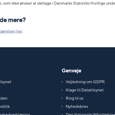
, som ikke ønsker at deltage i Danmarks Statistiks frivillige und
vide mere?
gørelsen her
.
Genveje
lsynet
Vejledning om GDPR
Klage til Datatilsynet
iden
Ring til os
olitik
Nyhedsbrev
ighedserklæring
Den Nationale Whistleblo