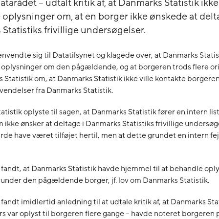
atarådet – udtalt kritik af, at Danmarks Statistik ikke
e oplysninger om, at en borger ikke ønskede at delt
tatistiks frivillige undersøgelser.
nvendte sig til Datatilsynet og klagede over, at Danmarks Statis
oplysninger om den pågældende, og at borgeren trods flere or
 Statistik om, at Danmarks Statistik ikke ville kontakte borgeren
endelser fra Danmarks Statistik.
istik oplyste til sagen, at Danmarks Statistik fører en intern lis
 ikke ønsker at deltage i Danmarks Statistiks frivillige undersøge
de have været tilføjet hertil, men at dette grundet en intern fejl
 fandt, at Danmarks Statistik havde hjemmel til at behandle op
under den pågældende borger, jf. lov om Danmarks Statistik.
fandt imidlertid anledning til at udtale kritik af, at Danmarks Stat
rs var oplyst til borgeren flere gange – havde noteret borgeren p