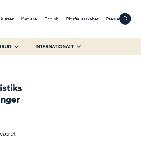
Kurser
Karriere
English
Rigsfællesskabet
Presse
BRUD
INTERNATIONALT
istiks
inger
 været