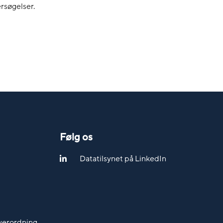
ersøgelser.
Følg os
Datatilsynet på LinkedIn
werordning