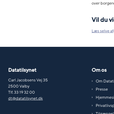
over borgere
Vil du 
Læs selve af
Datatilsynet
Om os
Carl Jacobsens Vej 35
Om Datati
2500 Valby
Presse
Tlf. 33 19 32 00
Hjemmes
dt@datatilsynet.dk
Privatlivsp
Tilgængel