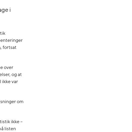
age i
tik
ienteringer
, fortsat
te over
lser, og at
 ikke var
lysninger om
istik ikke –
å listen