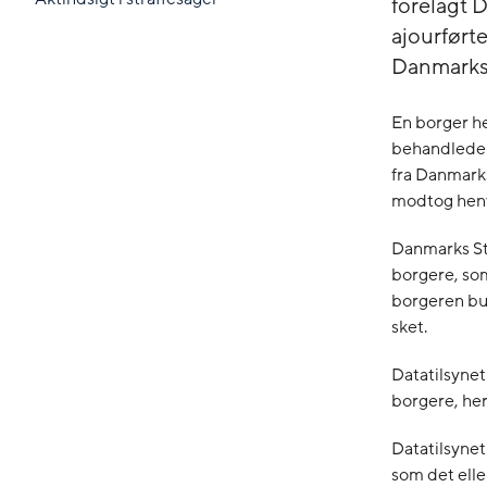
forelagt D
ajourført
Danmarks S
En borger he
behandlede 
fra Danmarks
modtog henv
Danmarks Stat
borgere, som
borgeren bur
sket.
Datatilsynet
borgere, her
Datatilsynet 
som det elle