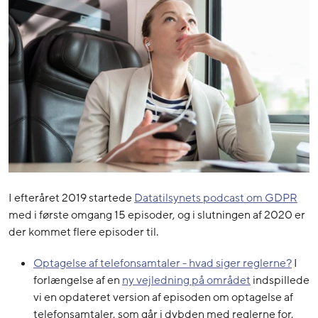
I efteråret 2019 startede
Datatilsynets podcast om GDPR
med i første omgang 15 episoder, og i slutningen af 2020 er
der kommet flere episoder til.
Optagelse af telefonsamtaler - hvad siger reglerne?
I
forlængelse af en
ny vejledning på området
indspillede
vi en opdateret version af episoden om optagelse af
telefonsamtaler, som går i dybden med reglerne for,