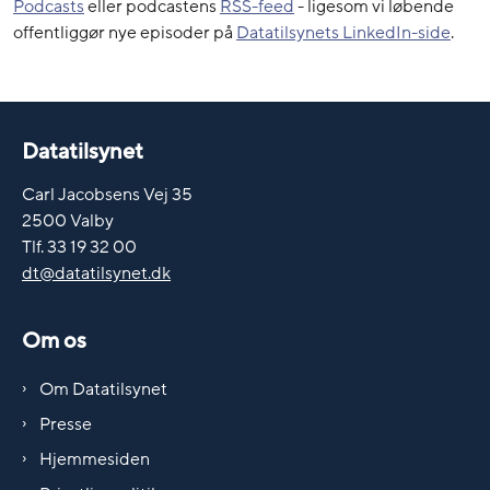
Podcasts
eller podcastens
RSS-feed
- ligesom vi løbende
offentliggør nye episoder på
Datatilsynets LinkedIn-side
.
Datatilsynet
Carl Jacobsens Vej 35
2500 Valby
Tlf. 33 19 32 00
dt@datatilsynet.dk
Om os
Om Datatilsynet
Presse
Hjemmesiden