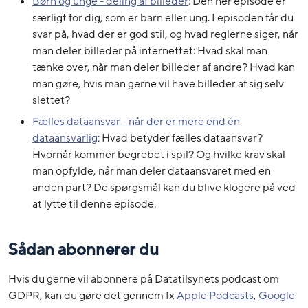
Børn og unge - deling af billeder
: Den her episode er
særligt for dig, som er barn eller ung. I episoden får du
svar på, hvad der er god stil, og hvad reglerne siger, når
man deler billeder på internettet: Hvad skal man
tænke over, når man deler billeder af andre? Hvad kan
man gøre, hvis man gerne vil have billeder af sig selv
slettet?
Fælles dataansvar - når der er mere end én
dataansvarlig
: Hvad betyder fælles dataansvar?
Hvornår kommer begrebet i spil? Og hvilke krav skal
man opfylde, når man deler dataansvaret med en
anden part? De spørgsmål kan du blive klogere på ved
at lytte til denne episode.
Sådan abonnerer du
Hvis du gerne vil abonnere på Datatilsynets podcast om
GDPR, kan du gøre det gennem fx
Apple Podcasts
,
Google