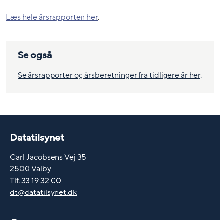
Læs hele årsrapporten her
.
Se også
Se årsrapporter og årsberetninger fra tidligere år her
.
Datatilsynet
Carl Jacobsens Vej 35
2500 Valby
Tlf. 33 19 32 00
dt@datatilsynet.dk