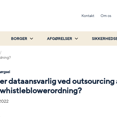
Kontakt
Om os
BORGER
AFGØRELSER
SIKKERHEDS
rdning?
pørgsel
r dataansvarlig ved outsourcing 
 whistleblowerordning?
-2022