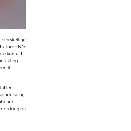
e forskellige
tratorer: Når
kte kontakt
ontakt og
rm til
fatter
nvendelse og
tioner.
pfordring fra