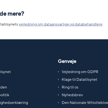
vide mere?
tatilsynets
vejledning om dataansvarlige og databehandlere
Genveje
lsynet
Vejledning om GDPR
Klage til Datatilsynet
iden
Ring til os
olitik
Nyhedsbrev
ighedserklæring
Den Nationale Whistleblo