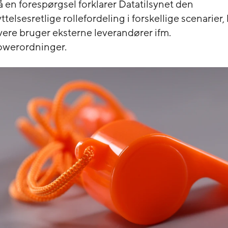
på en forespørgsel forklarer Datatilsynet den
telsesretlige rollefordeling i forskellige scenarier,
vere bruger eksterne leverandører ifm.
owerordninger.