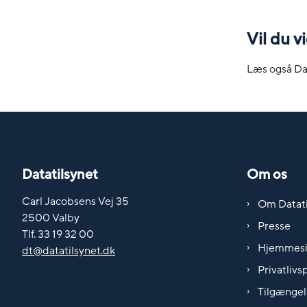
Vil du 
Læs også Da
Datatilsynet
Om os
Carl Jacobsens Vej 35
Om Datati
2500 Valby
Presse
Tlf. 33 19 32 00
Hjemmes
dt@datatilsynet.dk
Privatlivsp
Tilgængel