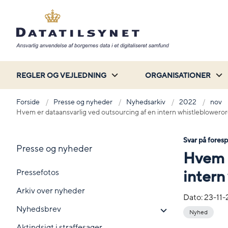
REGLER OG VEJLEDNING
ORGANISATIONER
Forside
Presse og nyheder
Nyhedsarkiv
2022
nov
Hvem er dataansvarlig ved outsourcing af en intern whistleblowero
Svar på fores
Presse og nyheder
Hvem e
Pressefotos
intern
Arkiv over nyheder
Dato:
23-11
Nyhedsbrev
Nyhed
Aktindsigt i straffesager