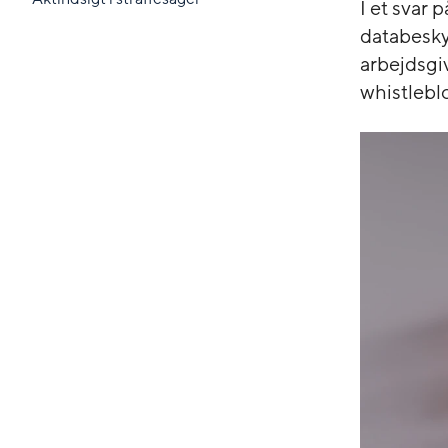
I et svar 
databeskyt
arbejdsgi
whistlebl