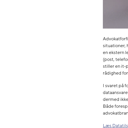
Advokatforfi
situationer,
en ekstern l
(post, telef
stiller en it
rådighed for
I svaret på f
dataansvaret
dermed ikke 
Både forespø
advokatbran
Læs Datatils