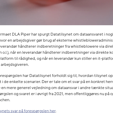
rmaet DLA Piper har spurgt Datatilsynet om dataansvaret i nogl
 hvor en arbejdsgiver gør brug af eksterne whistlebloweradminis
everandør håndterer indberetninger fra whistleblowere via dire
on o.l.), når en leverandør håndterer indberetninger via direkte k
-platform til rådighed, og når en leverandør kun stiller en it-platfo
 arbejdsgiveren.
orespørgslen har Datatilsynet forholdt sig til, hvordan tilsynet op
 i de enkelte scenarier. Der er tale om et svar på en konkret he
en mere generel vejledning om dataansvar i andre tænkte situa
rgslen og svaret er i øvrigt fra 2021, men offentliggøres nu på o
chen.
ynets svar på forespørgslen her
.