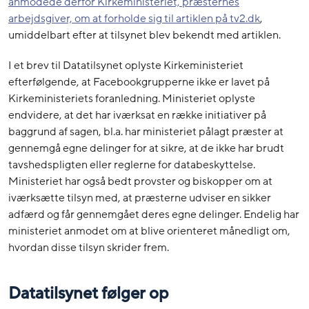
anmodede derfor Kirkeministeriet, præsternes
arbejdsgiver, om at forholde sig til artiklen på tv2.dk
,
umiddelbart efter at tilsynet blev bekendt med artiklen.
I et brev til Datatilsynet oplyste Kirkeministeriet
efterfølgende, at Facebookgrupperne ikke er lavet på
Kirkeministeriets foranledning. Ministeriet oplyste
endvidere, at det har iværksat en række initiativer på
baggrund af sagen, bl.a. har ministeriet pålagt præster at
gennemgå egne delinger for at sikre, at de ikke har brudt
tavshedspligten eller reglerne for databeskyttelse.
Ministeriet har også bedt provster og biskopper om at
iværksætte tilsyn med, at præsterne udviser en sikker
adfærd og får gennemgået deres egne delinger. Endelig har
ministeriet anmodet om at blive orienteret månedligt om,
hvordan disse tilsyn skrider frem.
Datatilsynet følger op