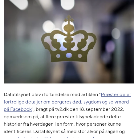
Datatilsynet blev i forbindelse med artiklen "
Præster deler
fortrolige detaljer om borgeres død, sygdom og selvmord
på Facebook
", bragt på tv2.dk den 18. september 2022,
opmærksom på, at flere præster tilsyneladende delte
historier fra hverdagen i en form, hvor personer kunne
identificeres. Datatilsynet så med stor alvor på sagen og