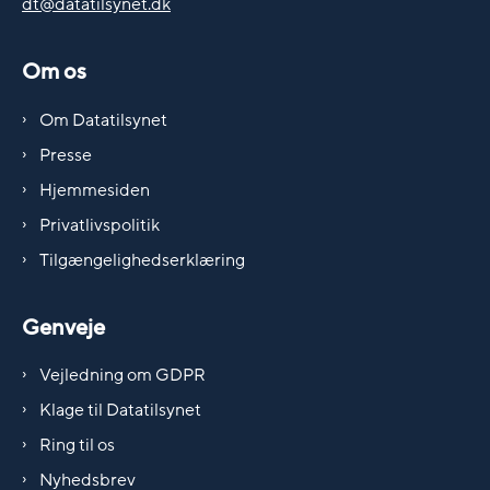
dt@datatilsynet.dk
Om os
Om Datatilsynet
Presse
Hjemmesiden
Privatlivspolitik
Tilgængelighedserklæring
Genveje
Vejledning om GDPR
Klage til Datatilsynet
Ring til os
Nyhedsbrev