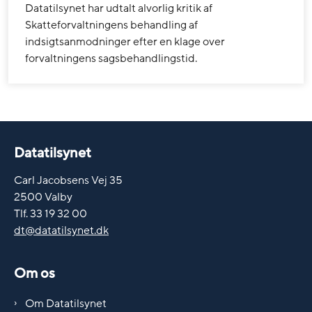
Datatilsynet har udtalt alvorlig kritik af
Skatteforvaltningens behandling af
indsigtsanmodninger efter en klage over
forvaltningens sagsbehandlingstid.
Datatilsynet
Carl Jacobsens Vej 35
2500 Valby
Tlf. 33 19 32 00
dt@datatilsynet.dk
Om os
Om Datatilsynet