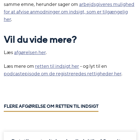
samme emne, herunder sager om
arbejdsgiveres mulighed
for at afvise anmodninger om indsigt, som er tilgængelig
her
.
Vil du vide mere?
Læs
afgørelsen her
.
Læs mere om
retten til indsigt her
- og lyt til en
podcastepisode om de registreredes rettigheder her
.
FLERE AFGØRELSE OM RETTEN TIL INDSIGT