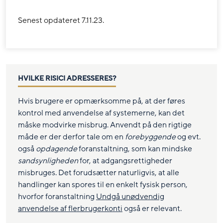
Senest opdateret 7.11.23.
HVILKE RISICI ADRESSERES?
Hvis brugere er opmærksomme på, at der føres
kontrol med anvendelse af systemerne, kan det
måske modvirke misbrug. Anvendt på den rigtige
måde er der derfor tale om en
forebyggende
og evt.
også
opdagende
foranstaltning, som kan mindske
sandsynligheden
for, at adgangsrettigheder
misbruges. Det forudsætter naturligvis, at alle
handlinger kan spores til en enkelt fysisk person,
hvorfor foranstaltning
Undgå unødvendig
anvendelse af flerbrugerkonti
også er relevant.