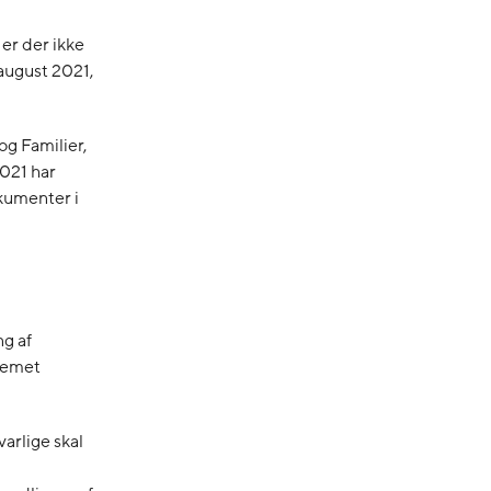
er der ikke
 august 2021,
og Familier,
021 har
okumenter i
ng af
temet
varlige skal