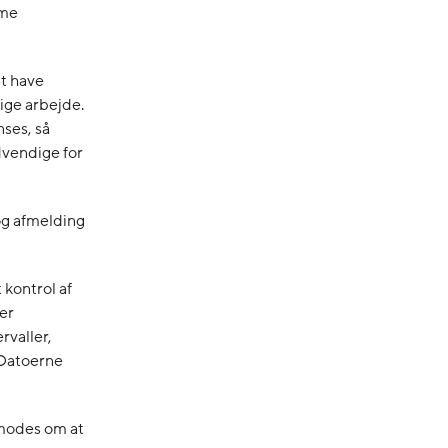
mme
at have
ige arbejde.
ses, så
dvendige for
og afmelding
 kontrol af
er
rvaller,
 Datoerne
nmodes om at