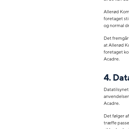
Allerød Komm
foretaget st
og normal dr
Det fremgår 
at Allerød 
foretaget ko
Acadre.
4. Dat
Datatilsynet
anvendelser
Acadre.
Det følger a
træffe passe