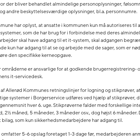
vor der bliver behandlet almindelige personoplysninger, følso
og andre beskyttelsesværdige oplysninger, bl.a. personnumre.
une har oplyst, at ansatte i kommunen kun må autoriseres til 
t-systemer, som de har brug for i forbindelse med deres almindel
bejder skal have adgang til et it-system, skal adgangen begræn
 kun har adgang til at se og arbejde med de sager, som er nø
føre den specifikke kerneopgave.
 områderne er ansvarlige for at godkende brugerregistrering- 
ns it-servicedesk.
af Allerød Kommunes retningslinjer for logning og stikprøver, at
tige systemer i Borgerservice udføres ved hjælp af stikprøver, d
gennemsnit hver 6. uge. Stikprøverne falder med forskellige inte
ed, 2½ måned, 5 måneder, 3 måneder osv., dog højst 6 måneder.
t bilag, som kun sikkerhedsmedarbejdere har adgang til.
e omfatter 5-6 opslag foretaget 1-3 dage før, medarbejderen a