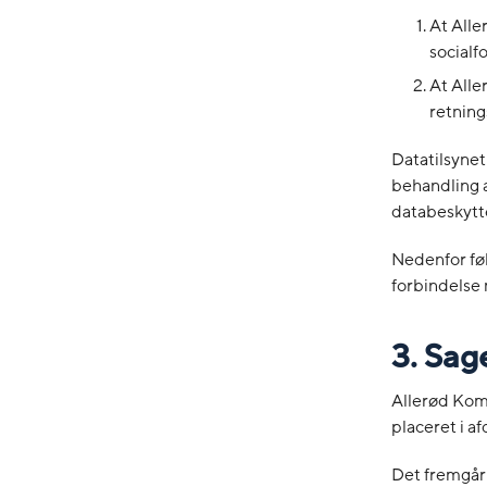
At Alle
socialfo
At Alle
retnings
Datatilsynet
behandling a
databeskytte
Nedenfor fø
forbindelse 
3. Sag
Allerød Komm
placeret i a
Det fremgår 