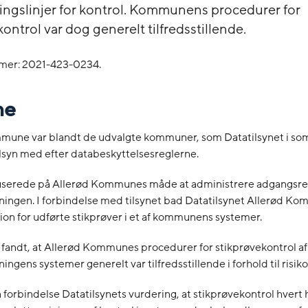
ingslinjer for kontrol. Kommunens procedurer for
ontrol var dog generelt tilfredsstillende.
mer: 2021-423-0234.
me
mune var blandt de udvalgte kommuner, som Datatilsynet i s
ilsyn med efter databeskyttelsesreglerne.
kuserede på Allerød Kommunes måde at administrere adgangsret
tningen. I forbindelse med tilsynet bad Datatilsynet Allerød 
n for udførte stikprøver i et af kommunens systemer.
 fandt, at Allerød Kommunes procedurer for stikprøvekontrol af
ningens systemer generelt var tilfredsstillende i forhold til risiko
n forbindelse Datatilsynets vurdering, at stikprøvekontrol hvert 