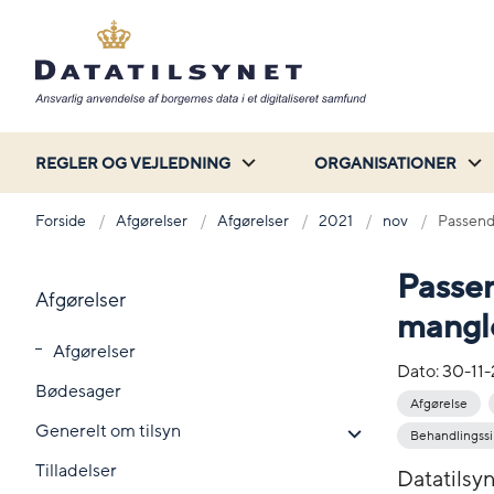
REGLER OG VEJLEDNING
ORGANISATIONER
Forside
Afgørelser
Afgørelser
2021
nov
Passend
Passen
Afgørelser
mangle
Afgørelser
Dato:
30-11
Bødesager
Afgørelse
Generelt om tilsyn
Behandlingss
Tilladelser
Datatilsyn