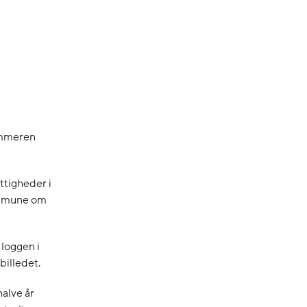
ommeren
tigheder i
Kommune om
 loggen i
billedet.
halve år