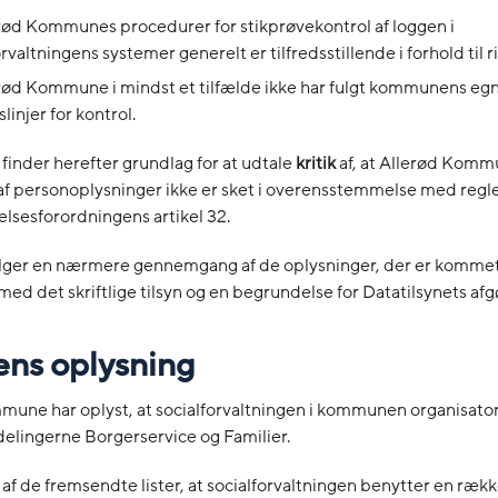
rød Kommunes procedurer for stikprøvekontrol af loggen i
rvaltningens systemer generelt er tilfredsstillende i forhold til r
rød Kommune i mindst et tilfælde ikke har fulgt kommunens eg
linjer for kontrol.
 finder herefter grundlag for at udtale
kritik
af, at Allerød Kom
f personoplysninger ikke er sket i overensstemmelse med regle
lsesforordningens artikel 32.
lger en nærmere gennemgang af de oplysninger, der er kommet
med det skriftlige tilsyn og en begrundelse for Datatilsynets afg
ens oplysning
une har oplyst, at socialforvaltningen i kommunen organisator
fdelingerne Borgerservice og Familier.
af de fremsendte lister, at socialforvaltningen benytter en rækk