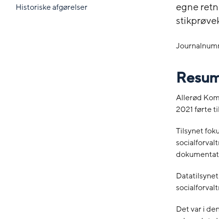
egne retn
Historiske afgørelser
stikprøvek
Journalnum
Resu
Allerød Kom
2021 førte t
Tilsynet fo
socialforval
dokumentatio
Datatilsynet
socialforvalt
Det var i de