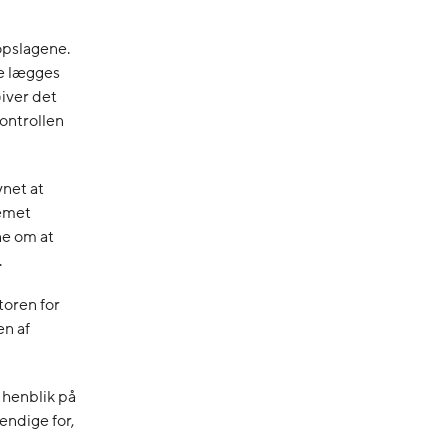
opslagene.
ne lægges
Giver det
ontrollen
ynet at
temet
ne om at
.
toren for
en af
 henblik på
endige for,