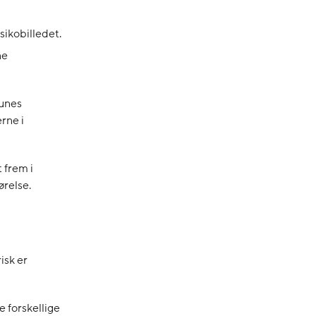
isikobilledet.
ne
munes
rne i
 frem i
ørelse.
isk er
e forskellige