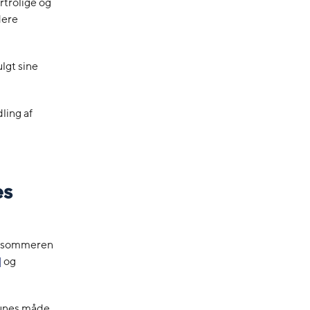
rtrolige og
dere
lgt sine
ling af
es
 i sommeren
]
og
mmunes måde