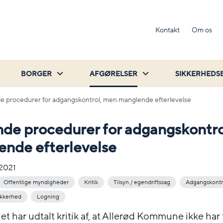
Kontakt
Om os
BORGER
AFGØRELSER
SIKKERHEDS
e procedurer for adgangskontrol, men manglende efterlevelse
de procedurer for adgangskontr
nde efterlevelse
-2021
Offentlige myndigheder
Kritik
Tilsyn / egendriftssag
Adgangskontr
ikkerhed
Logning
et har udtalt kritik af, at Allerød Kommune ikke har 