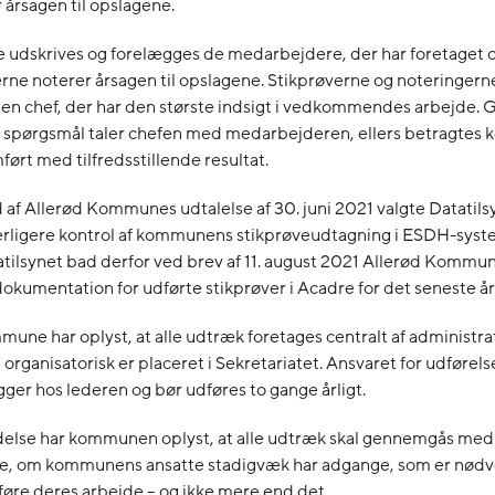
 årsagen til opslagene.
e udskrives og forelægges de medarbejdere, der har foretaget 
ne noterer årsagen til opslagene. Stikprøverne og noteringer
 den chef, der har den største indsigt i vedkommendes arbejde. 
l spørgsmål taler chefen med medarbejderen, ellers betragtes k
rt med tilfredsstillende resultat.
af Allerød Kommunes udtalelse af 30. juni 2021 valgte Datatils
erligere kontrol af kommunens stikprøveudtagning i ESDH-sys
tilsynet bad derfor ved brev af 11. august 2021 Allerød Kommu
kumentation for udførte stikprøver i Acadre for det seneste år
une har oplyst, at alle udtræk foretages centralt af administra
organisatorisk er placeret i Sekretariatet. Ansvaret for udførels
igger hos lederen og bør udføres to gange årligt.
ndelse har kommunen oplyst, at alle udtræk skal gennemgås med
ere, om kommunens ansatte stadigvæk har adgange, som er nødv
føre deres arbejde – og ikke mere end det.