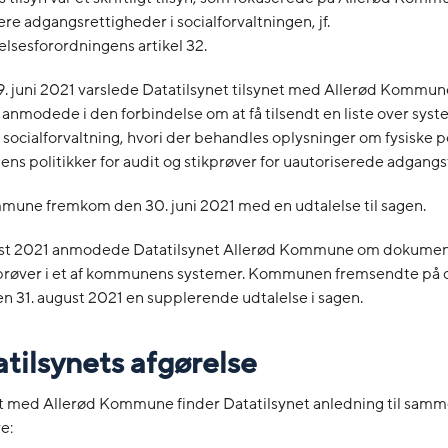
ere adgangsrettigheder i socialforvaltningen, jf.
lsesforordningens artikel 32.
9. juni 2021 varslede Datatilsynet tilsynet med Allerød Kommun
 anmodede i den forbindelse om at få tilsendt en liste over syst
cialforvaltning, hvori der behandles oplysninger om fysiske p
 politikker for audit og stikprøver for uautoriserede adgangs
mune fremkom den 30. juni 2021 med en udtalelse til sagen.
ust 2021 anmodede Datatilsynet Allerød Kommune om dokument
kprøver i et af kommunens systemer. Kommunen fremsendte på
 31. august 2021 en supplerende udtalelse i sagen.
atilsynets afgørelse
net med Allerød Kommune finder Datatilsynet anledning til sam
e: