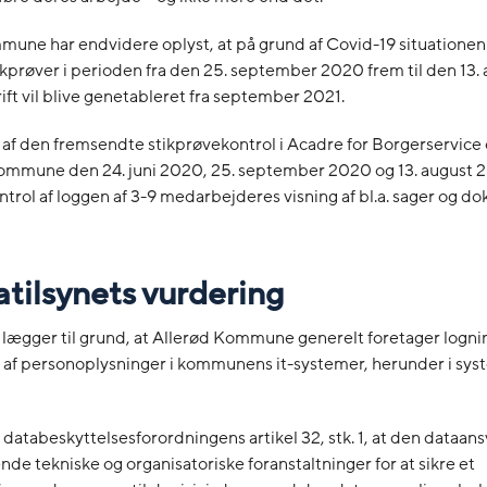
une har endvidere oplyst, at på grund af Covid-19 situationen 
ikprøver i perioden fra den 25. september 2020 frem til den 13.
ift vil blive genetableret fra september 2021.
af den fremsendte stikprøvekontrol i Acadre for Borgerservice 
Kommune den 24. juni 2020, 25. september 2020 og 13. august 2
ntrol af loggen af 3-9 medarbejderes visning af bl.a. sager og d
atilsynets vurdering
 lægger til grund, at Allerød Kommune generelt foretager logni
 af personoplysninger i kommunens it-systemer, herunder i sys
f databeskyttelsesforordningens artikel 32, stk. 1, at den dataans
nde tekniske og organisatoriske foranstaltninger for at sikre et