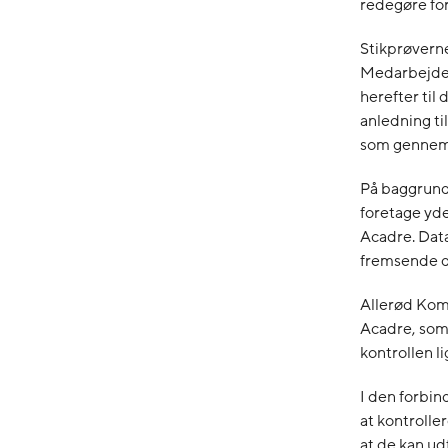
redegøre for
Stikprøvern
Medarbejder
herefter til
anledning ti
som gennemfø
På baggrund 
foretage yd
Acadre. Data
fremsende do
Allerød Komm
Acadre, som 
kontrollen l
I den forbi
at kontroll
at de kan ud