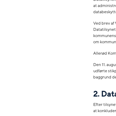
at administr
databeskytte
Ved brev af 
Datatilsynet
kommunens so
om kommunens
Allerød Kom
Den 11. aug
udførte sti
baggrund den
2. Dat
Efter tilsy
at konkluder