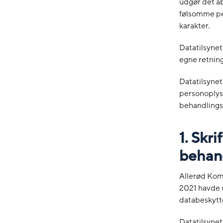
udgør det ab
følsomme pe
karakter.
Datatilsynet
egne retnings
Datatilsynet
personoplys
behandlings
1. Skr
behand
Allerød Kom
2021 havde u
databeskytt
Datatilsynet