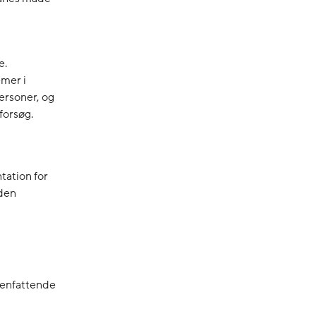
e.
emer i
ersoner, og
forsøg.
ation for
 den
menfattende