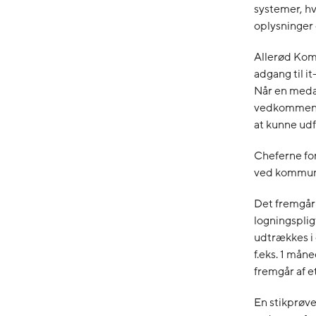
systemer, h
oplysninger 
Allerød Komm
adgang til i
Når en medar
vedkommende
at kunne ud
Cheferne for
ved kommune
Det fremgår 
logningsplig
udtrækkes i 
f.eks. 1 mån
fremgår af e
En stikprøv