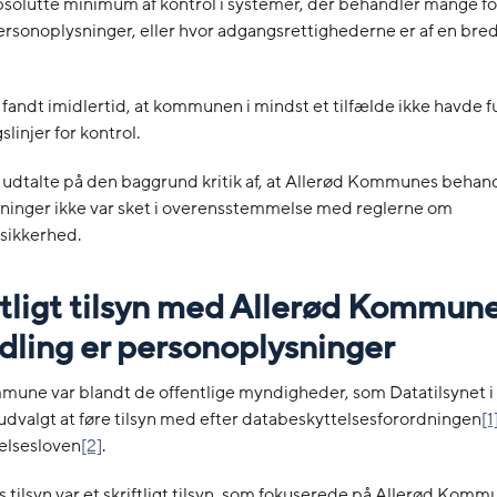
solutte minimum af kontrol i systemer, der behandler mange fo
rsonoplysninger, eller hvor adgangsrettighederne er af en bre
 fandt imidlertid, at kommunen i mindst et tilfælde ikke havde fu
linjer for kontrol.
 udtalte på den baggrund kritik af, at Allerød Kommunes behand
ninger ikke var sket i overensstemmelse med reglerne om
sikkerhed.
iftligt tilsyn med Allerød Kommun
ling er personoplysninger
mune var blandt de offentlige myndigheder, som Datatilsynet
dvalgt at føre tilsyn med efter databeskyttelsesforordningen
[1
elsesloven
[2]
.
s tilsyn var et skriftligt tilsyn, som fokuserede på Allerød Ko