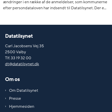
ændringer i en række af de anmeldelser, som kommunerne
efter persondataloven har indsendt til Datatilsynet. Der e...
Datatilsynet
Carl Jacobsens Vej 35
2500 Valby
Tlf. 33 19 32 00
dt@datatilsynet.dk
Om os
Om Datatilsynet
Presse
Hjemmesiden