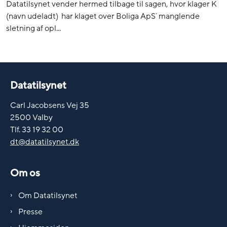
Datatilsynet vender hermed tilbage til sagen, hvor klager K
(navn udeladt) har klaget over Boliga ApS´ manglende
sletning af opl...
Datatilsynet
Carl Jacobsens Vej 35
2500 Valby
Tlf. 33 19 32 00
dt@datatilsynet.dk
Om os
Om Datatilsynet
Presse