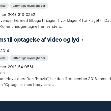
relse
Offentlige myndigheder
mer: 2013-313-0252
 vender hermed tilbage til sagen, hvor klager K har klaget til Dat
 Kommunes gentagne fremsendels...
 til optagelse af video og lyd
-2014
relse
Offentlige myndigheder
mer: 2013-54-0581
sen
bet Movia (herefter: ”Movia”) har den 11. december 2013 anmeld
n ”Optagelse med bodycams...