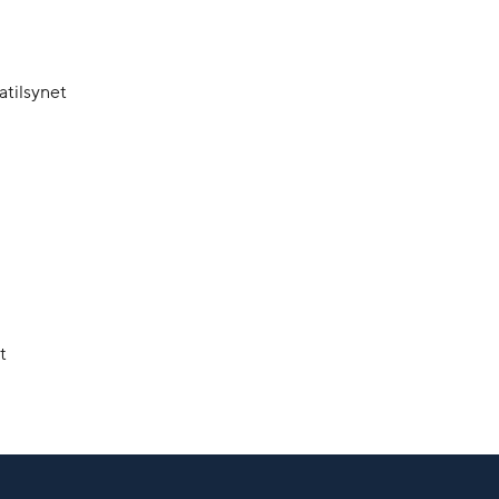
atilsynet
t