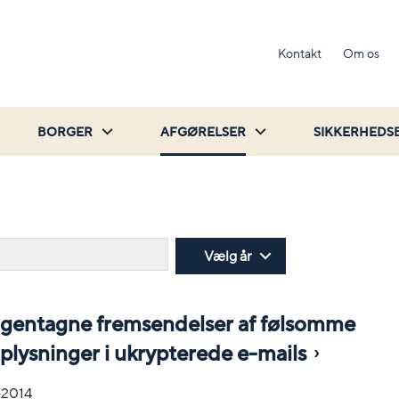
Kontakt
Om os
BORGER
AFGØRELSER
SIKKERHEDS
Søg
Vælg år
af gentagne fremsendelser af følsomme
plysninger i ukrypterede e-mails
-2014