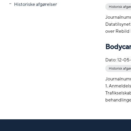
Historiske afgørelser
Historisk afgø
Journalnum
Datatilsynet
over Rebild
Bodycams
Dato:
12-05
Historisk afgø
Journalnum
1. Anmeldel
Trafikselska
behandlinge