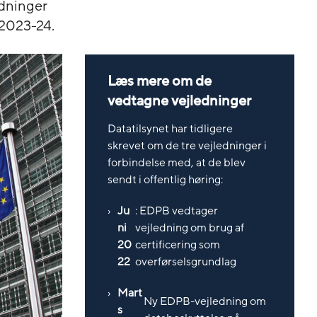
edninger
 2023-24.
Læs mere om de
vedtagne vejledninger
Datatilsynet har tidligere
skrevet om de tre vejledninger i
forbindelse med, at de blev
sendt i offentlig høring:
Ju
: EDPB vedtager
ni
vejledning om brug af
20
certificering som
22
overførselsgrundlag
Mart
Ny EDPB-vejledning om
s