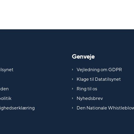
Genveje
lsynet
Vejledning om GDPR
Klage til Datatilsynet
iden
Ring til os
olitik
Nyhedsbrev
ighedserklæring
Den Nationale Whistleblo