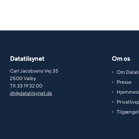
Datatilsynet
Om os
Carl Jacobsens Vej 35
Om Datati
2500 Valby
Presse
Tlf. 33 19 32 00
Hjemmes
dt@datatilsynet.dk
Privatlivsp
Tilgængel