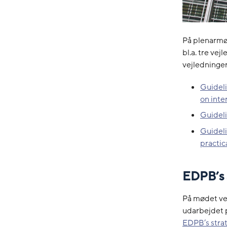
På plenarmø
bl.a. tre vej
vejledninger
Guideli
on inte
Guidelin
Guideli
practi
EDPB’s 
På mødet v
udarbejdet 
EDPB’s stra