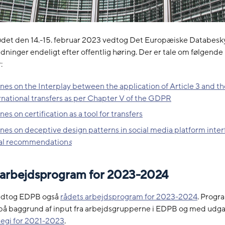
det den 14.-15. februar 2023 vedtog Det Europæiske Databesk
ledninger endeligt efter offentlig høring. Der er tale om følgende
:
nes on the Interplay between the application of Article 3 and th
rnational transfers as per Chapter V of the GDPR
es on certification as a tool for transfers
nes on deceptive design patterns in social media platform inter
cal recommendation
s
arbejdsprogram for 2023-2024
edtog EDPB også
rådets arbejdsprogram for 2023-2024
. Progr
på baggrund af input fra arbejdsgrupperne i EDPB og med udga
tegi for 2021-2023
.