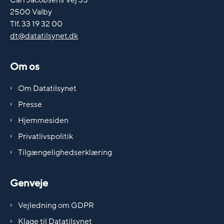
Carl Jacobsens Vej 35
2500 Valby
Tlf. 33 19 32 00
dt@datatilsynet.dk
Om os
Om Datatilsynet
Presse
Hjemmesiden
Privatlivspolitik
Tilgængelighedserklæring
Genveje
Vejledning om GDPR
Klage til Datatilsynet