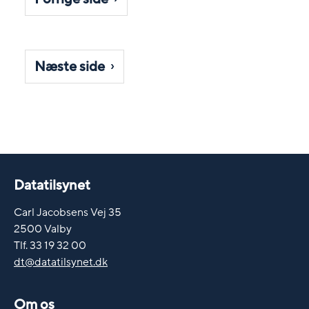
Næste side
Datatilsynet
Carl Jacobsens Vej 35
2500 Valby
Tlf. 33 19 32 00
dt@datatilsynet.dk
Om os