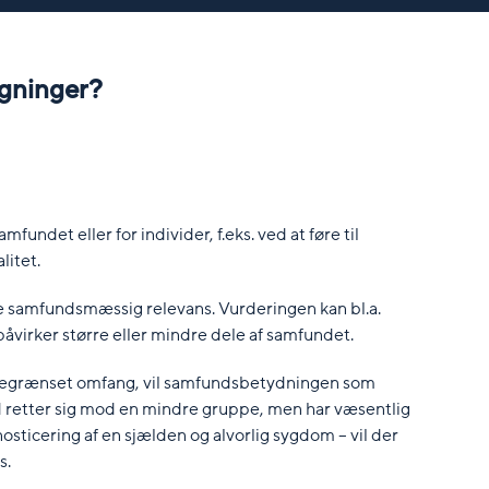
gninger?
mfundet eller for individer, f.eks. ved at føre til
litet.
re samfundsmæssig relevans. Vurderingen kan bl.a.
åvirker større eller mindre dele af samfundet.
i begrænset omfang, vil samfundsbetydningen som
retter sig mod en mindre gruppe, men har væsentlig
nosticering af en sjælden og alvorlig sygdom – vil der
s.