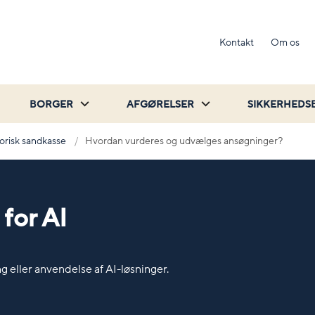
Kontakt
Om os
BORGER
AFGØRELSER
SIKKERHEDS
orisk sandkasse
Hvordan vurderes og udvælges ansøgninger?
for AI
 eller anvendelse af AI-løsninger.