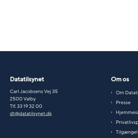
Datatilsynet
Om os
Carl Jacobsens Vej 35
Om Datati
2500 Valby
Presse
Tlf. 33 19 32 00
Hjemmes
dt@datatilsynet.dk
Privatlivsp
Tilgængel