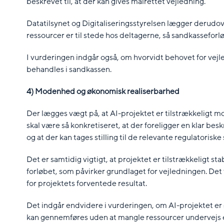
beskrevet til, at der kan gives målrettet vejledning.
Datatilsynet og Digitaliseringsstyrelsen lægger derud
ressourcer er til stede hos deltagerne, så sandkassef
I vurderingen indgår også, om hvorvidt behovet for vejl
behandles i sandkassen.
4) Modenhed og økonomisk realiserbarhed
Der lægges vægt på, at AI-projektet er tilstrækkeligt mo
skal være så konkretiseret, at der foreligger en klar bes
og at der kan tages stilling til de relevante regulatorisk
Det er samtidig vigtigt, at projektet er tilstrækkeligt st
forløbet, som påvirker grundlaget for vejledningen. Det f
for projektets forventede resultat.
Det indgår endvidere i vurderingen, om AI-projektet er 
kan gennemføres uden at mangle ressourcer undervejs ell