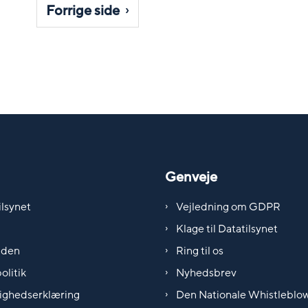
Forrige side
Genveje
lsynet
Vejledning om GDPR
Klage til Datatilsynet
iden
Ring til os
olitik
Nyhedsbrev
ighedserklæring
Den Nationale Whistleblo