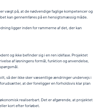
over vægt på, at de nødvendige faglige kompetencer og
orløbet kan gennemføres på en hensigtsmæssig måde.
edning ligger inden for rammerne af det, der kan
dent og ikke befinder sig i en ren idéfase. Projektet
krivelse af løsningens formål, funktion og anvendelse,
e spørgsmål.
abilt, så der ikke sker væsentlige ændringer undervejs i
orudsætter, at der foreligger en forholdsvis klar plan
økonomisk realiserbart. Det er afgørende, at projektet
er kort efter forløbet.