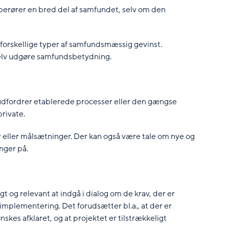
berører en bred del af samfundet, selv om den
m forskellige typer af samfundsmæssig gevinst.
 selv udgøre samfundsbetydning.
udfordrer etablerede processer eller den gængse
private.
r eller målsætninger. Der kan også være tale om nye og
nger på.
igt og relevant at indgå i dialog om de krav, der er
implementering. Det forudsætter bl.a., at der er
skes afklaret, og at projektet er tilstrækkeligt