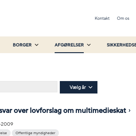
Kontakt
Om os
BORGER
AFGØRELSER
SIKKERHEDS
Søg
Vælg år
svar over lovforslag om multimedieskat
-2009
relse
Offentlige myndigheder