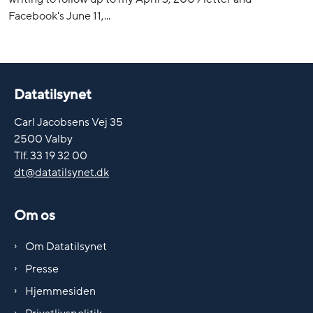
Facebook's June 11,...
Datatilsynet
Carl Jacobsens Vej 35
2500 Valby
Tlf. 33 19 32 00
dt@datatilsynet.dk
Om os
Om Datatilsynet
Presse
Hjemmesiden