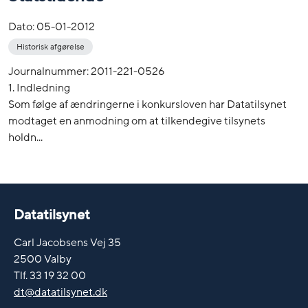
Dato:
05-01-2012
Historisk afgørelse
Journalnummer: 2011-221-0526
1. Indledning
Som følge af ændringerne i konkursloven har Datatilsynet
modtaget en anmodning om at tilkendegive tilsynets
holdn...
Datatilsynet
Carl Jacobsens Vej 35
2500 Valby
Tlf. 33 19 32 00
dt@datatilsynet.dk