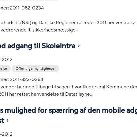
mer: 2011-082-0234
dheds-it (NSI) og Danske Regioner rettede i 2011 henvendelse t
 vedrørende it-sikkerhedsmæssige...
d adgang til SkoleIntra
-2012
relse
Offentlige myndigheder
mer: 2011-323-0264
t vender hermed tilbage til sagen, hvor Rudersdal Kommune den
11 har rettet henvendelse til Datatilsyne...
s mulighed for spærring af den mobile adg
t
-2012