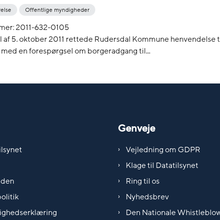
relse
Offentlige myndigheder
mer: 2011-632-0105
il af 5. oktober 2011 rettede Rudersdal Kommune henvendelse t
 med en forespørgsel om borgeradgang til...
Genveje
lsynet
Vejledning om GDPR
Klage til Datatilsynet
iden
Ring til os
olitik
Nyhedsbrev
ighedserklæring
Den Nationale Whistleblo