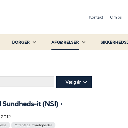
Kontakt
Om os
BORGER
AFGØRELSER
SIKKERHEDS
Søg
Vælg år
l Sundheds-it (NSI)
-2012
relse
Offentlige myndigheder