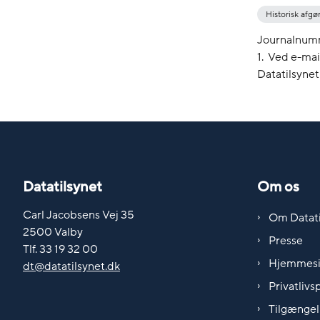
Historisk afgø
Journalnum
1. Ved e-ma
Datatilsynet
Datatilsynet
Om os
Carl Jacobsens Vej 35
Om Datati
2500 Valby
Presse
Tlf. 33 19 32 00
Hjemmes
dt@datatilsynet.dk
Privatlivsp
Tilgængel