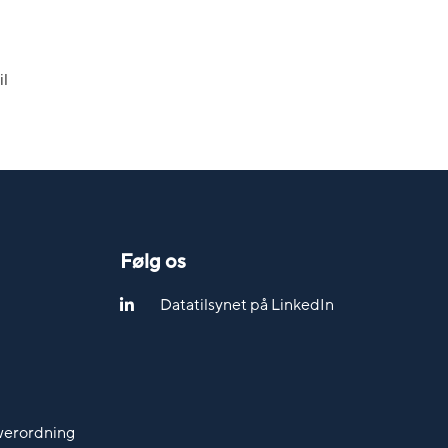
il
Følg os
Datatilsynet på LinkedIn
werordning