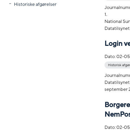
Historiske afgørelser
Journalnum
1.
National Sun
Datatilsynet
Login ve
Dato:
02-05
Historisk afgø
Journalnum
Datatilsyne
september 20
Borgere
NemPos
Dato:
02-05