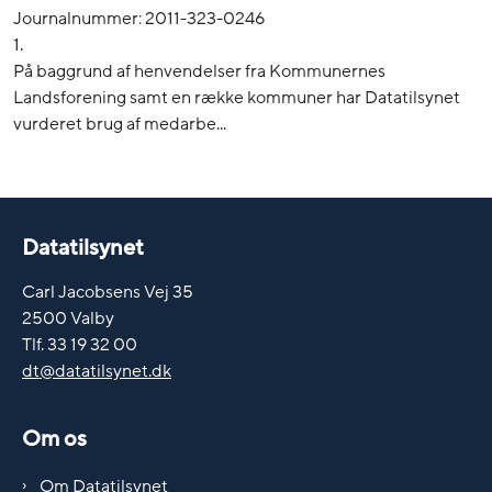
Journalnummer: 2011-323-0246
1.
På baggrund af henvendelser fra Kommunernes
Landsforening samt en række kommuner har Datatilsynet
vurderet brug af medarbe...
Datatilsynet
Carl Jacobsens Vej 35
2500 Valby
Tlf. 33 19 32 00
dt@datatilsynet.dk
Om os
Om Datatilsynet