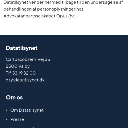
Datatilsynet vender hermed tilbage til den undersøgelse af
behandlingen af personoplysninger hos
Advokatanpartsselskabet Opus (he...
Datatilsynet
Carl Jacobsens Vej 35
2500 Valby
Tlf. 33 19 32 00
dt@datatilsynet.dk
Om os
Om Datatilsynet
Presse