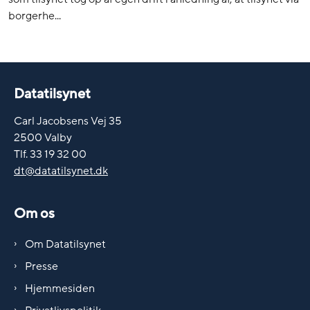
borgerhe...
Datatilsynet
Carl Jacobsens Vej 35
2500 Valby
Tlf. 33 19 32 00
dt@datatilsynet.dk
Om os
Om Datatilsynet
Presse
Hjemmesiden