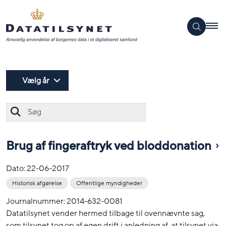
Vælg år
Søg
Brug af fingeraftryk ved bloddonation
Dato:
22-06-2017
Historisk afgørelse
Offentlige myndigheder
Journalnummer: 2014-632-0081
Datatilsynet vender hermed tilbage til ovennævnte sag,
som tilsynet tog op af egen drift i anledning af, at tilsynet via