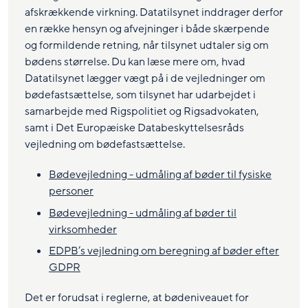
afskrækkende virkning. Datatilsynet inddrager derfor
en række hensyn og afvejninger i både skærpende
og formildende retning, når tilsynet udtaler sig om
bødens størrelse. Du kan læse mere om, hvad
Datatilsynet lægger vægt på i de vejledninger om
bødefastsættelse, som tilsynet har udarbejdet i
samarbejde med Rigspolitiet og Rigsadvokaten,
samt i Det Europæiske Databeskyttelsesråds
vejledning om bødefastsættelse.
Bødevejledning - udmåling af bøder til fysiske
personer
Bødevejledning - udmåling af bøder til
virksomheder
EDPB’s vejledning om beregning af bøder efter
GDPR
Det er forudsat i reglerne, at bødeniveauet for