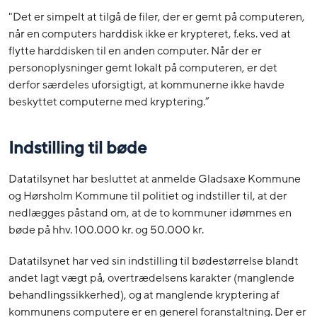
"Det er simpelt at tilgå de filer, der er gemt på computeren,
når en computers harddisk ikke er krypteret, f.eks. ved at
flytte harddisken til en anden computer.
Når der er
personoplysninger gemt lokalt på computeren,
er det
derfor særdeles uforsigtigt, at kommunerne ikke havde
beskyttet computerne med kryptering.”
Indstilling til bøde
Datatilsynet har besluttet at anmelde Gladsaxe Kommune
og Hørsholm Kommune til politiet og indstiller til, at der
nedlægges påstand om, at de to kommuner idømmes en
bøde på hhv. 100.000 kr. og 50.000 kr.
Datatilsynet har ved sin indstilling til bødestørrelse blandt
andet lagt vægt på, overtrædelsens karakter (manglende
behandlingssikkerhed), og at manglende kryptering af
kommunens computere er en generel foranstaltning. Der er