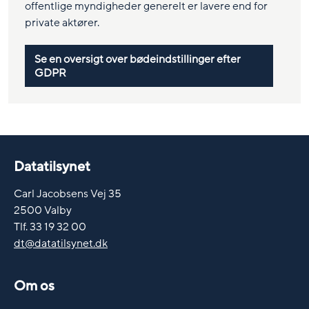
offentlige myndigheder generelt er lavere end for
private aktører.
Se en oversigt over bødeindstillinger efter
GDPR
Datatilsynet
Carl Jacobsens Vej 35
2500 Valby
Tlf. 33 19 32 00
dt@datatilsynet.dk
Om os