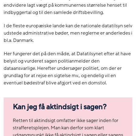
endvidere lagt vægt på kommunernes størrelse henset til
indbyggertal og til den samlede driftsbevilling.
I de fleste europæiske lande kan de nationale datatilsyn selv
udstede administrative bøder, men reglerne er anderledes i
bl.a. Danmark.
Her fungerer det på den måde, at Datatilsynet efter at have
belyst og vurderet sagen politianmelder den
dataansvarlige. Herefter undersøger politiet, om der er
grundlag for at rejse en sigtelse mv., og endelig vil en
eventuel bødestraf blive afgjort ved en domstol.
Kan jeg få aktindsigt i sagen?
Retten til aktindsigt omfatter ikke sager inden for
strafferetsplejen. Man kan derfor som klart
udgangspunkt ikke få aktindsigt i sagen eller sagens