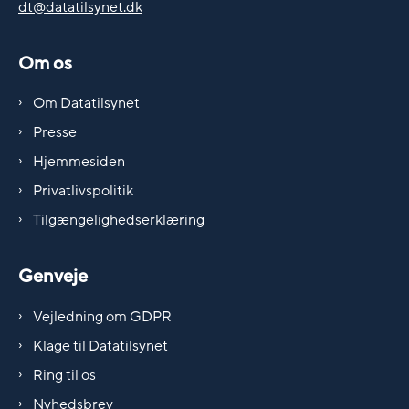
dt@datatilsynet.dk
Om os
Om Datatilsynet
Presse
Hjemmesiden
Privatlivspolitik
Tilgængelighedserklæring
Genveje
Vejledning om GDPR
Klage til Datatilsynet
Ring til os
Nyhedsbrev