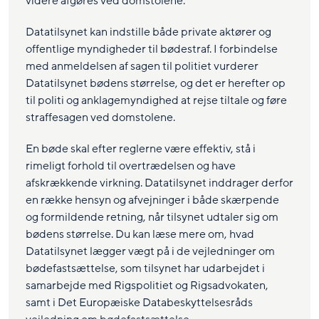
videre afgøres ved domstolene.
Datatilsynet kan indstille både private aktører og
offentlige myndigheder til bødestraf. I forbindelse
med anmeldelsen af sagen til politiet vurderer
Datatilsynet bødens størrelse, og det er herefter op
til politi og anklagemyndighed at rejse tiltale og føre
straffesagen ved domstolene.
En bøde skal efter reglerne være effektiv, stå i
rimeligt forhold til overtrædelsen og have
afskrækkende virkning. Datatilsynet inddrager derfor
en række hensyn og afvejninger i både skærpende
og formildende retning, når tilsynet udtaler sig om
bødens størrelse. Du kan læse mere om, hvad
Datatilsynet lægger vægt på i de vejledninger om
bødefastsættelse, som tilsynet har udarbejdet i
samarbejde med Rigspolitiet og Rigsadvokaten,
samt i Det Europæiske Databeskyttelsesråds