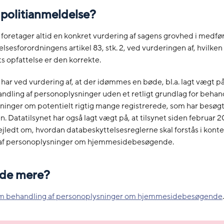
 politianmeldelse?
 foretager altid en konkret vurdering af sagens grovhed i medfør
lsesforordningens artikel 83, stk. 2, ved vurderingen af, hvilken
ts opfattelse er den korrekte.
 har ved vurdering af, at der idømmes en bøde, bl.a. lagt vægt på
ndling af personoplysninger uden et retligt grundlag for behand
ninger om potentielt rigtig mange registrerede, som har besøg
 Datatilsynet har også lagt vægt på, at tilsynet siden februar 
vejledt om, hvordan databeskyttelsesreglerne skal forstås i konte
af personoplysninger om hjemmesidebesøgende.
vide mere?
m behandling af personoplysninger om hjemmesidebesøgende
.