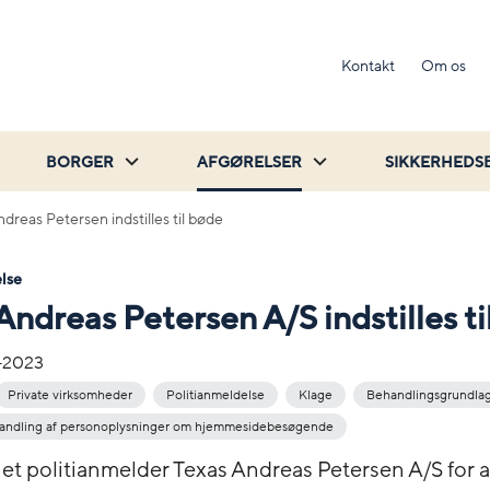
Kontakt
Om os
BORGER
AFGØRELSER
SIKKERHEDS
dreas Petersen indstilles til bøde
lse
Andreas Petersen A/S indstilles ti
-2023
Private virksomheder
Politianmeldelse
Klage
Behandlingsgrundla
handling af personoplysninger om hjemmesidebesøgende
net politianmelder Texas Andreas Petersen A/S for 