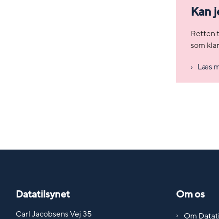
Kan j
Retten t
som klar
Læs me
Datatilsynet
Om os
Carl Jacobsens Vej 35
Om Datati