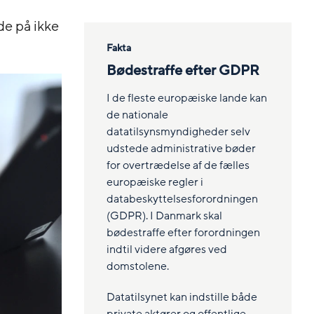
e på ikke
Fakta
Bødestraffe efter GDPR
I de fleste europæiske lande kan
de nationale
datatilsynsmyndigheder selv
udstede administrative bøder
for overtrædelse af de fælles
europæiske regler i
databeskyttelsesforordningen
(GDPR). I Danmark skal
bødestraffe efter forordningen
indtil videre afgøres ved
domstolene.
Datatilsynet kan indstille både