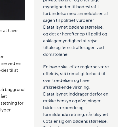
private aktører og offentlige
myndigheder til bødestraf. I
forbindelse med anmeldelsen af
sagen til politiet vurderer
Datatilsynet bødens størrelse,
r at have
og det er herefter op til politi og
anklagemyndighed at rejse
tiltale og føre straffesagen ved
domstolene.
den
nne ved en
En bøde skal efter reglerne være
es til at
effektiv, stå i rimeligt forhold til
overtrædelsen og have
afskrækkende virkning.
b på baggrund
Datatilsynet inddrager derfor en
gået
række hensyn og afvejninger i
sætning for
både skærpende og
 lyder
formildende retning, når tilsynet
udtaler sig om bødens størrelse.