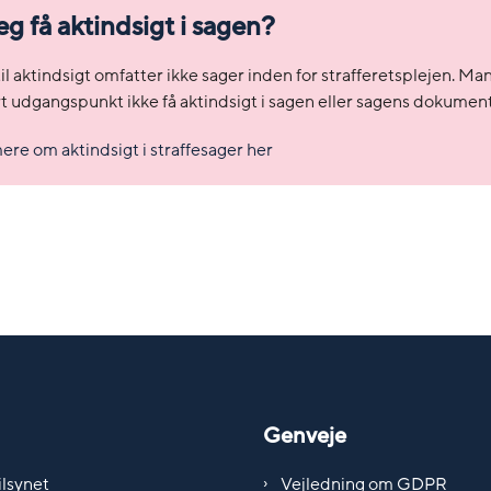
eg få aktindsigt i sagen?
il aktindsigt omfatter ikke sager inden for strafferetsplejen. Ma
t udgangspunkt ikke få aktindsigt i sagen eller sagens dokument
re om aktindsigt i straffesager her
Genveje
lsynet
Vejledning om GDPR