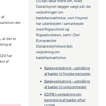
Du kan læse mere om, hvad
Datatilsynet lægger vægt på i de
vejledninger om
 af
bødefastsættelse, som tilsynet
 sanktion der
har udarbejdet i samarbejde
med Rigspolitiet og
Rigsadvokaten, samt i Det
, at der er
Europæiske
ling af
Databeskyttelsesråds
t
vejledning om
2020 har
bødefastsættelse.
kst af
Bødevejledning - udmåling
af bøder til fysiske personer
Bødevejledning - udmåling
af bøder til virksomheder
EDPB’s vejledning om
beregning af bøder efter
GDPR