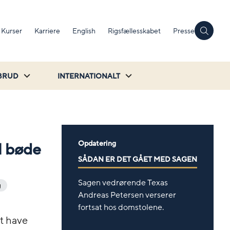
Kurser
Karriere
English
Rigsfællesskabet
Presse
BRUD
INTERNATIONALT
Opdatering
l bøde
SÅDAN ER DET GÅET MED SAGEN
Sagen vedrørende Texas
g
Andreas Petersen verserer
fortsat hos domstolene.
at have