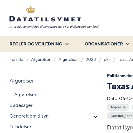
REGLER OG VEJLEDNING
ORGANISATIONER
Forside
Afgørelser
Afgørelser
2023
okt
Texas An
Politianmelde
Afgørelser
Texas 
Afgørelser
Dato:
06-10
Bødesager
Afgørelse
Generelt om tilsyn
Cookies / be
Tilladelser
Datatilsy