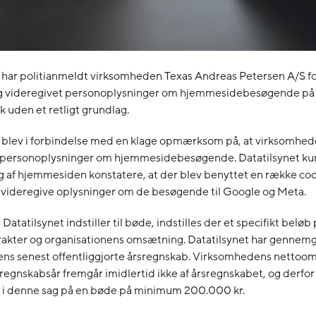
 har politianmeldt virksomheden Texas Andreas Petersen A/S fo
g videregivet personoplysninger om hjemmesidebesøgende på
 uden et retligt grundlag.
t blev i forbindelse med en klage opmærksom på, at virksomhe
personoplysninger om hjemmesidebesøgende. Datatilsynet ku
f hjemmesiden konstatere, at der blev benyttet en række cooki
 videregive oplysninger om de besøgende til Google og Meta.
 Datatilsynet indstiller til bøde, indstilles der et specifikt belø
arakter og organisationens omsætning. Datatilsynet har gennem
ns senest offentliggjorte årsregnskab. Virksomhedens nettoom
regnskabsår fremgår imidlertid ikke af årsregnskabet, og derfor
en i denne sag på en bøde på minimum 200.000 kr.