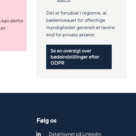
Det er forudsat i reglerne, at
bødeniveauet for offentlige
n kan derfor
myndigheder generelt er lavere
er.
end for private aktører.
Se en oversigt over
bødeindstillinger efter
GDPR
Følg os
Datatilsynet på LinkedIn