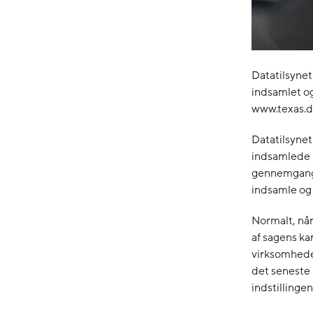
Datatilsynet
indsamlet o
www.texas.dk
Datatilsyne
indsamlede 
gennemgang a
indsamle og
Normalt, når
af sagens k
virksomhede
det seneste 
indstilling