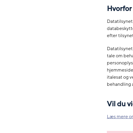
Hvorfor
Datatilsynet
databeskytte
efter tilsyne
Datatilsynet
tale om beha
personoplys
hjemmesiden.
italesat og 
behandling 
Vil du 
Læs mere o