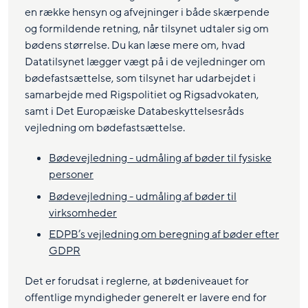
en række hensyn og afvejninger i både skærpende
og formildende retning, når tilsynet udtaler sig om
bødens størrelse. Du kan læse mere om, hvad
Datatilsynet lægger vægt på i de vejledninger om
bødefastsættelse, som tilsynet har udarbejdet i
samarbejde med Rigspolitiet og Rigsadvokaten,
samt i Det Europæiske Databeskyttelsesråds
vejledning om bødefastsættelse.
Bødevejledning - udmåling af bøder til fysiske
personer
Bødevejledning - udmåling af bøder til
virksomheder
EDPB’s vejledning om beregning af bøder efter
GDPR
Det er forudsat i reglerne, at bødeniveauet for
offentlige myndigheder generelt er lavere end for