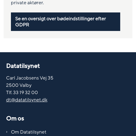
private aktører.
Se en oversigt over bødeindstillinger efter
GDPR
Datatilsynet
Carl Jacobsens Vej 35
2500 Valby
Tlf. 33 19 32 00
dt@datatilsynet.dk
Om os
Om Datatilsynet