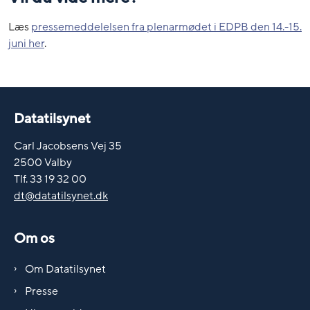
Læs
pressemeddelelsen fra plenarmødet i EDPB den 14.-15.
juni her
.
Datatilsynet
Carl Jacobsens Vej 35
2500 Valby
Tlf. 33 19 32 00
dt@datatilsynet.dk
Om os
Om Datatilsynet
Presse