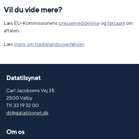
Vil du vide mere?
Læs EU-Kommissionens
pressemeddelelse
og
faktaark
om
aftalen.
Læs
mere om tredjelandsoverførsler
.
Datatilsynet
Carl Jacobsens Vej 35
2500 Valby
Tlf. 33 19 32 00
dt@datatilsynet.dk
Om os