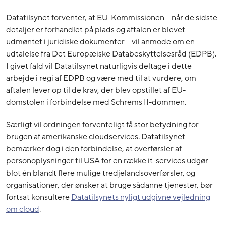
Datatilsynet forventer, at EU-Kommissionen – når de sidste
detaljer er forhandlet på plads og aftalen er blevet
udmøntet i juridiske dokumenter – vil anmode om en
udtalelse fra Det Europæiske Databeskyttelsesråd (EDPB).
I givet fald vil Datatilsynet naturligvis deltage i dette
arbejde i regi af EDPB og være med til at vurdere, om
aftalen lever op til de krav, der blev opstillet af EU-
domstolen i forbindelse med Schrems II-dommen.
Særligt vil ordningen forventeligt få stor betydning for
brugen af amerikanske cloudservices. Datatilsynet
bemærker dog i den forbindelse, at overførsler af
personoplysninger til USA for en række it-services udgør
blot én blandt flere mulige tredjelandsoverførsler, og
organisationer, der ønsker at bruge sådanne tjenester, bør
fortsat konsultere
Datatilsynets nyligt udgivne vejledning
om cloud
.