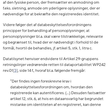
af den fysiske person, der fremsætter en anmodning om
f.eks. sletning, anmode om yderligere oplysninger, der er
nødvendige for at bekræfte den registreredes identitet.
Videre følger det af databeskyttelsesforordningens
principper for behandling af personoplysninger, at
personoplysninger bl.a. skal være tilstrækkelige, relevante
og begrænset til, hvad der er nødvendigt i forhold til de
formål, hvortil de behandles, jf. artikel 5, stk. 1, litra c.
Datatilsynet henviser endvidere til Artikel 29-gruppens
retningslinjer vedrørende retten til dataportabilitet WP242
rev.01
[3]
, side 14 f., hvoraf bl.a. følgende fremgår:
”Der findes ingen foreskrevne krav i
databeskyttelsesforordningen om, hvordan den
registrerede kan autentificeres. (…) Desuden fastsætter
artikel 12, stk. 6, at hvis en dataansvarlig har begrundet
mistanke om identiteten af en registreret, kan denne