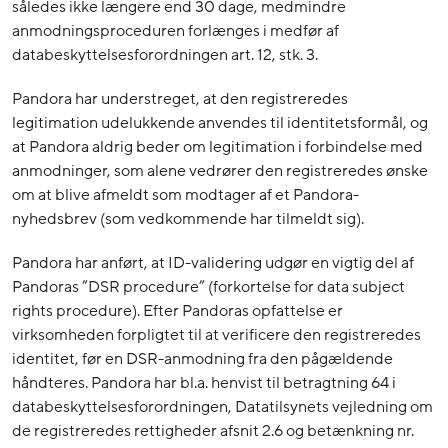
således ikke længere end 30 dage, medmindre
anmodningsproceduren forlænges i medfør af
databeskyttelsesforordningen art. 12, stk. 3.
Pandora har understreget, at den registreredes
legitimation udelukkende anvendes til identitetsformål, og
at Pandora aldrig beder om legitimation i forbindelse med
anmodninger, som alene vedrører den registreredes ønske
om at blive afmeldt som modtager af et Pandora-
nyhedsbrev (som vedkommende har tilmeldt sig).
Pandora har anført, at ID-validering udgør en vigtig del af
Pandoras ”DSR procedure” (forkortelse for data subject
rights procedure). Efter Pandoras opfattelse er
virksomheden forpligtet til at verificere den registreredes
identitet, før en DSR-anmodning fra den pågældende
håndteres. Pandora har bl.a. henvist til betragtning 64 i
databeskyttelsesforordningen, Datatilsynets vejledning om
de registreredes rettigheder afsnit 2.6 og betænkning nr.