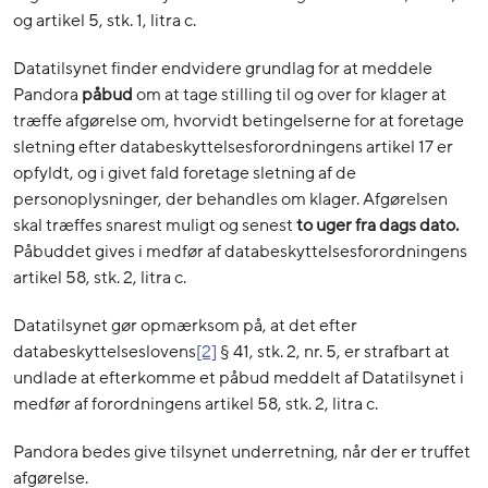
og artikel 5, stk. 1, litra c.
Datatilsynet finder endvidere grundlag for at meddele
Pandora
påbud
om at tage stilling til og over for klager at
træffe afgørelse om, hvorvidt betingelserne for at foretage
sletning efter databeskyttelsesforordningens artikel 17 er
opfyldt, og i givet fald foretage sletning af de
personoplysninger, der behandles om klager. Afgørelsen
skal træffes snarest muligt og senest
to uger fra dags dato.
Påbuddet gives i medfør af databeskyttelsesforordningens
artikel 58, stk. 2, litra c.
Datatilsynet gør opmærksom på, at det efter
databeskyttelseslovens
[2]
§ 41, stk. 2, nr. 5, er strafbart at
undlade at efterkomme et påbud meddelt af Datatilsynet i
medfør af forordningens artikel 58, stk. 2, litra c.
Pandora bedes give tilsynet underretning, når der er truffet
afgørelse.