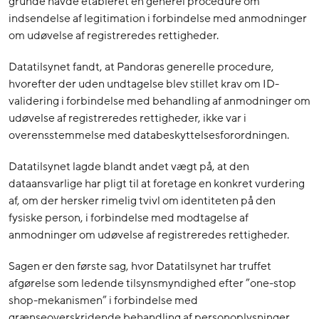
grunde havde etableret en generel procedure om
indsendelse af legitimation i forbindelse med anmodninger
om udøvelse af registreredes rettigheder.
Datatilsynet fandt, at Pandoras generelle procedure,
hvorefter der uden undtagelse blev stillet krav om ID-
validering i forbindelse med behandling af anmodninger om
udøvelse af registreredes rettigheder, ikke var i
overensstemmelse med databeskyttelsesforordningen.
Datatilsynet lagde blandt andet vægt på, at
den
dataansvarlige har pligt til at foretage en konkret vurdering
af, om der hersker rimelig tvivl om identiteten på den
fysiske person, i forbindelse med modtagelse af
anmodninger om udøvelse af
registreredes
rettigheder.
Sagen er den første sag, hvor Datatilsynet har truffet
afgørelse som ledende tilsynsmyndighed efter ”one-stop
shop-mekanismen” i forbindelse med
grænseoverskridende behandling af personoplysninger.