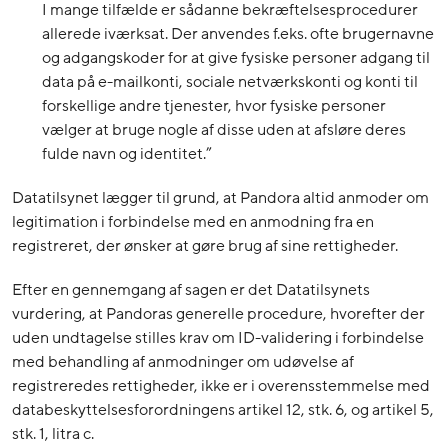
I mange tilfælde er sådanne bekræftelsesprocedurer
allerede iværksat. Der anvendes f.eks. ofte brugernavne
og adgangskoder for at give fysiske personer adgang til
data på e-mailkonti, sociale netværkskonti og konti til
forskellige andre tjenester, hvor fysiske personer
vælger at bruge nogle af disse uden at afsløre deres
fulde navn og identitet.”
Datatilsynet lægger til grund, at Pandora altid anmoder om
legitimation i forbindelse med en anmodning fra en
registreret, der ønsker at gøre brug af sine rettigheder.
Efter en gennemgang af sagen er det Datatilsynets
vurdering, at Pandoras generelle procedure, hvorefter der
uden undtagelse stilles krav om ID-validering i forbindelse
med behandling af anmodninger om udøvelse af
registreredes rettigheder, ikke er i overensstemmelse med
databeskyttelsesforordningens artikel 12, stk. 6, og artikel 5,
stk. 1, litra c.