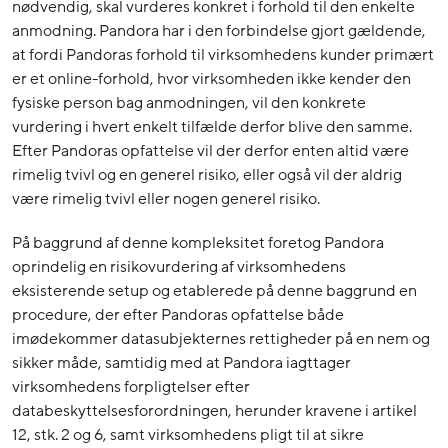
nødvendig, skal vurderes konkret i forhold til den enkelte
anmodning. Pandora har i den forbindelse gjort gældende,
at fordi Pandoras forhold til virksomhedens kunder primært
er et online-forhold, hvor virksomheden ikke kender den
fysiske person bag anmodningen, vil den konkrete
vurdering i hvert enkelt tilfælde derfor blive den samme.
Efter Pandoras opfattelse vil der derfor enten altid være
rimelig tvivl og en generel risiko, eller også vil der aldrig
være rimelig tvivl eller nogen generel risiko.
På baggrund af denne kompleksitet foretog Pandora
oprindelig en risikovurdering af virksomhedens
eksisterende setup og etablerede på denne baggrund en
procedure, der efter Pandoras opfattelse både
imødekommer datasubjekternes rettigheder på en nem og
sikker måde, samtidig med at Pandora iagttager
virksomhedens forpligtelser efter
databeskyttelsesforordningen, herunder kravene i artikel
12, stk. 2 og 6, samt virksomhedens pligt til at sikre