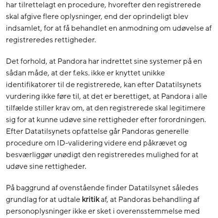
har tilrettelagt en procedure, hvorefter den registrerede
skal afgive flere oplysninger, end der oprindeligt blev
indsamlet, for at få behandlet en anmodning om udøvelse af
registreredes rettigheder.
Det forhold, at Pandora har indrettet sine systemer på en
sådan måde, at der f.eks. ikke er knyttet unikke
identifikatorer til de registrerede, kan efter Datatilsynets
vurdering ikke føre til, at det er berettiget, at Pandora i alle
tilfælde stiller krav om, at den registrerede skal legitimere
sig for at kunne udøve sine rettigheder efter forordningen.
Efter Datatilsynets opfattelse går Pandoras generelle
procedure om ID-validering videre end påkrævet og
besværliggør unødigt den registreredes mulighed for at
udøve sine rettigheder.
På baggrund af ovenstående finder Datatilsynet således
grundlag for at udtale
kritik
af, at Pandoras behandling af
personoplysninger ikke er sket i overensstemmelse med