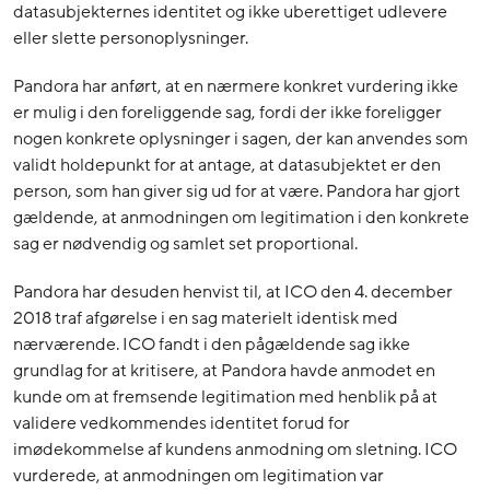
datasubjekternes identitet og ikke uberettiget udlevere
eller slette personoplysninger.
Pandora har anført, at en nærmere konkret vurdering ikke
er mulig i den foreliggende sag, fordi der ikke foreligger
nogen konkrete oplysninger i sagen, der kan anvendes som
validt holdepunkt for at antage, at datasubjektet er den
person, som han giver sig ud for at være. Pandora har gjort
gældende, at anmodningen om legitimation i den konkrete
sag er nødvendig og samlet set proportional.
Pandora har desuden henvist til, at ICO den 4. december
2018 traf afgørelse i en sag materielt identisk med
nærværende. ICO fandt i den pågældende sag ikke
grundlag for at kritisere, at Pandora havde anmodet en
kunde om at fremsende legitimation med henblik på at
validere vedkommendes identitet forud for
imødekommelse af kundens anmodning om sletning. ICO
vurderede, at anmodningen om legitimation var