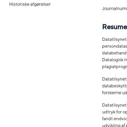
Historiske afgørelser
Journalnum
Resume
Datatilsynet
persondatas
databehandle
Datalogisk I
plagiatprog
Datatilsynet
databeskytte
forskerne ud
Datatilsynet
udtryk for o
fandt endvi
udvikling a