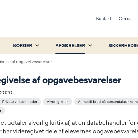
Kontakt
Om os
BORGER
AFGØRELSER
SIKKERHEDS
ivelse af opgavebesvarelser
givelse af opgavebesvarelser
-2020
Private virksomheder
Alvorlig kritik
Anmeldt brud på persondatasikker
r
et udtaler alvorlig kritik af, at en databehandler fo
 har videregivet dele af elevernes opgavebesvarels