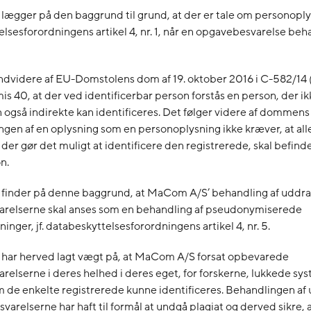
 lægger på den baggrund til grund, at der er tale om personoplys
lsesforordningens artikel 4, nr. 1, når en opgavebesvarelse beha
endvidere af EU-Domstolens dom af 19. oktober 2016 i C-582/14 
s 40, at der ved identificerbar person forstås en person, der i
 også indirekte kan identificeres. Det følger videre af dommen
ringen af en oplysning som en personoplysning ikke kræver, at all
 der gør det muligt at identificere den registrerede, skal befinde
n.
t finder på denne baggrund, at MaCom A/S’ behandling af uddra
relserne skal anses som en behandling af pseudonymiserede
inger, jf. databeskyttelsesforordningens artikel 4, nr. 5.
t har herved lagt vægt på, at MaCom A/S forsat opbevarede
elserne i deres helhed i deres eget, for forskerne, lukkede sy
 de enkelte registrerede kunne identificeres. Behandlingen a
varelserne har haft til formål at undgå plagiat og derved sikre, 