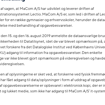
af sagen, at MaCom A/S har udviklet og leverer driften af
trationssystemet Lectio. MaCom A/S er, som led i driften af Lec
er for en række gymnasier og erhvervsskoler, herunder de data
indelse med behandling af opgavebesvarelser.
den 15. og den 16. august 2019 anmeldte de dataansvarlige bru
ikkerheden til Datatilsynet, idet de var blevet opmærksom på
vet forskere fra det Datalogiske Institut ved Københavns Univer
KU) adgang til information fra opgavebesvarelser. Den enkelte
ge var ikke blevet gjort opmærksom på videregivelsen og havde
l videregivelsen.
en af oplysningerne er sket ved, at forskerne ved fysisk fremm
r fået adgang til data/oplysninger i form af uddrag af opgaveb
 opgavebesvarelserne er opbevaret i elektronisk kopi, der er i
 og lukket medie, som ikke har adgang til MaCom A/S’ it-syste