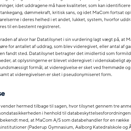
inger, idet uddragene må have kvaliteter, som kan identificer
 tankegang, dømmekraft, kritisk sans, og idet MaCom fortsat o
elserne i deres helhed i et andet, lukket, system, hvorfor udd
es til en bestemt registreret.
 graden af alvor har Datatilsynet i sin vurdering lagt vægt på, at
re for antallet af uddrag, som blev videregivet, eller antal af g
en fandt sted. Datatilsynet betragter det imidlertid som formi
der, at oplysningerne er blevet videregivet i videnskabeligt 
undsmæssigt formål, at videregivelse er sket ved fremmøde og
samt at videregivelsen er sket i pseudonymiseret form.
se
 vender hermed tilbage til sagen, hvor tilsynet gennem tre anm
sondatasikkerheden i henhold til databeskyttelsesforordningen
t bekendt med, at MaCom A/S som databehandler for en række
institutioner (Paderup Gymnasium, Aalborg Katedralskole og 