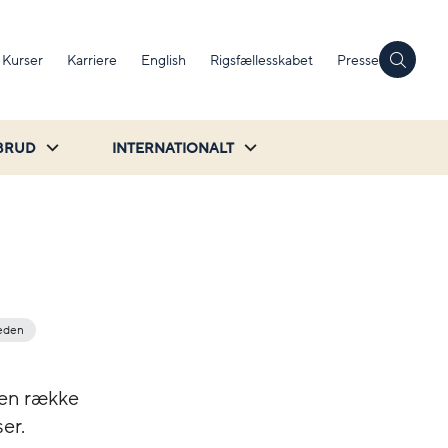
Kurser
Karriere
English
Rigsfællesskabet
Presse
BRUD
INTERNATIONALT
heden
r en række
er.