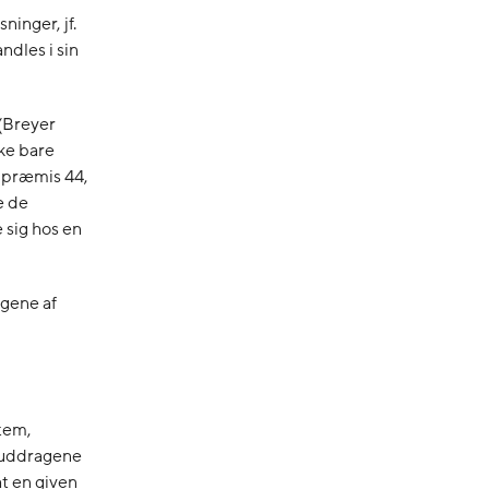
ninger, jf.
ndles i sin
(Breyer
kke bare
s præmis 44,
e de
 sig hos en
gene af
stem,
f uddragene
at en given