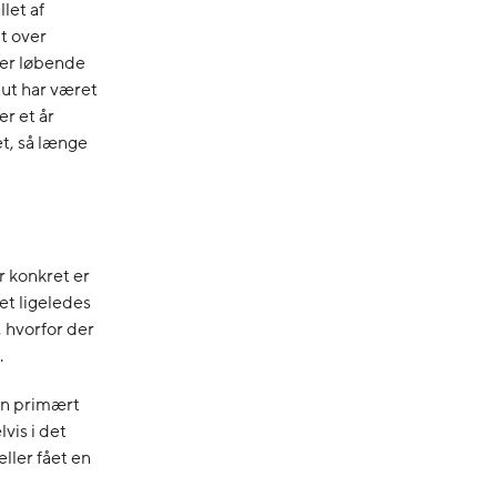
let af
gt over
ger løbende
tut har været
r et år
et, så længe
r konkret er
et ligeledes
, hvorfor der
.
en primært
vis i det
eller fået en