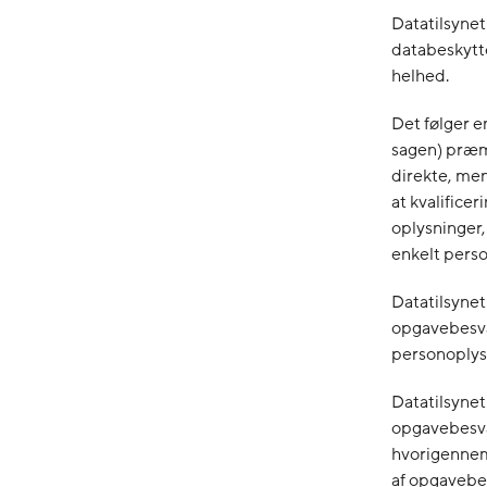
Datatilsynet
databeskytte
helhed.
Det følger 
sagen) præmi
direkte, men
at kvalifice
oplysninger,
enkelt perso
Datatilsyne
opgavebesva
personoplysn
Datatilsyne
opgavebesvar
hvorigennem
af opgavebes