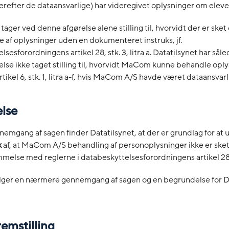
refter de dataansvarlige) har videregivet oplysninger om elever 
tager ved denne afgørelse alene stilling til, hvorvidt der er sket
e af oplysninger uden en dokumenteret instruks, jf.
sesforordningens artikel 28, stk. 3, litra a. Datatilsynet har sål
lse ikke taget stilling til, hvorvidt MaCom kunne behandle oply
rtikel 6, stk. 1, litra a-f, hvis MaCom A/S havde været dataansvarl
else
nemgang af sagen finder Datatilsynet, at der er grundlag for at 
k
af, at MaCom A/S behandling af personoplysninger ikke er sket
else med reglerne i databeskyttelsesforordningens artikel 28, 
lger en nærmere gennemgang af sagen og en begrundelse for Da
remstilling