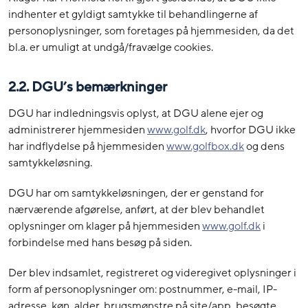
indhenter et gyldigt samtykke til behandlingerne af
personoplysninger, som foretages på hjemmesiden, da det
bl.a. er umuligt at undgå/fravælge cookies.
2.2. DGU’s bemærkninger
DGU har indledningsvis oplyst, at DGU alene ejer og
administrerer hjemmesiden
www.golf.dk
, hvorfor DGU ikke
har indflydelse på hjemmesiden
www.golfbox.dk
og dens
samtykkeløsning.
DGU har om samtykkeløsningen, der er genstand for
nærværende afgørelse, anført, at der blev behandlet
oplysninger om klager på hjemmesiden
www.golf.dk
i
forbindelse med hans besøg på siden.
Der blev indsamlet, registreret og videregivet oplysninger i
form af personoplysninger om: postnummer, e-mail, IP-
adresse, køn, alder, brugsmønstre på site/app, besøgte