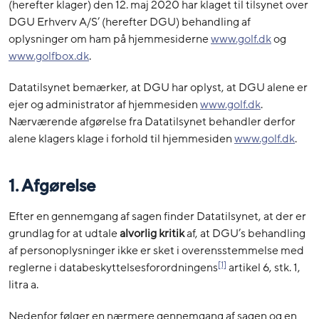
(herefter klager) den 12. maj 2020 har klaget til tilsynet over
DGU Erhverv A/S’ (herefter DGU) behandling af
oplysninger om ham på hjemmesiderne
www.golf.dk
og
www.golfbox.dk
.
Datatilsynet bemærker, at DGU har oplyst, at DGU alene er
ejer og administrator af hjemmesiden
www.golf.dk
.
Nærværende afgørelse fra Datatilsynet behandler derfor
alene klagers klage i forhold til hjemmesiden
www.golf.dk
.
1. Afgørelse
Efter en gennemgang af sagen finder Datatilsynet, at der er
grundlag for at udtale
alvorlig
kritik
af, at DGU’s behandling
af personoplysninger ikke er sket i overensstemmelse med
[1]
reglerne i databeskyttelsesforordningens
artikel 6, stk. 1,
litra a.
Nedenfor følger en nærmere gennemgang af sagen og en