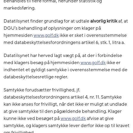
behandles til flere formål, herunder statistik og
markedsføring.
Datatilsynet finder grundlag for at udtale
alvorlig kritik
af, at
DGU’s behandling af oplysninger om klager på
hjemmesiden
www.golf.dk
ikke er sket i overensstemmelse
med databeskyttelsesforordningens artikel 6, stk. 1, litra a.
Datatilsynet har herved lagt vægt på, at der i forbindelse
med klagers besøg på hjemmesiden
www.golf.dk
ikke er
indhentet et gyldigt samtykke i overensstemmelse med de
databeskyttelsesretlige regler.
Samtykke forudsætter frivillighed, jf.
databeskyttelsesforordningens artikel 4, nr. 11. Samtykke
kan ikke anses for frivilligt, når det ikke er muligt at undlade
at give samtykke til den pågældende behandling. Klager
kunne ikke ved besøget på
www.golf.dk
afvise at give
samtykke, og klagers samtykke lever derfor ikke op til kravet
om frivillighed.