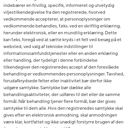
indebærer en frivillig, specifik, informeret og utvetydig
viljestilkendegivelse fra den registrerede, hvorved
vedkommende accepterer, at personoplysninger om
vedkommende behandles, f.eks. ved en skriftlig erklæring,
herunder elektronisk, eller en mundtlig erklæring. Dette
kan f.eks. foregå ved at sætte kryds i et felt ved besøg på et
websted, ved valg af tekniske indstillinger til
informationssamfundstjenester eller en anden erklæring
eller handling, der tydeligt i denne forbindelse
tilkendegiver den registreredes accept af den foreslåede
behandling er vedkommendes personoplysninger. Tavshed,
forudafkrydsede felter eller inaktivitet bør derfor ikke
udgøre samtykke. Samtykke bør dække alle
behandlingsaktiviteter, der udføres til det eller de samme
formål. Når behandling tjener flere formål, bør der gives
samtykke til dem alle. Hvis den registreredes samtykke skal
gives efter en elektronisk anmodning, skal anmodningen
være klar, kortfattet og ikke unødigt forstyrre brugen af den