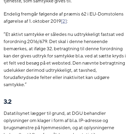
tjeneste, som samtykke gives til.”
Endelig fremgår følgende af præmis 62 i EU-Domstolens
afgørelse af 1. oktober 2019
[2]
:
”Et aktivt samtykke er således nu udtrykkeligt fastsat ved
forordning 2016/679. Det skal i denne henseende
bemærkes, at ifølge 32. betragtning til denne forordning
kan der gives udtryk for samtykke bl.a. ved at sætte kryds i
et felt ved besøg på et websted. Den nævnte betragtning
udelukker derimod udtrykkeligt, at tavshed,
forudafkrydsede felter eller inaktivitet kan udgøre
samtykke.”
3.2
Datatilsynet lægger til grund, at DGU behandler
oplysninger om klager i form af bl.a. IP-adresse og
brugsmønstre på hjemmesiden, og at oplysningerne