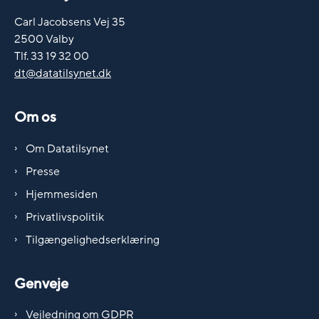
Carl Jacobsens Vej 35
2500 Valby
Tlf. 33 19 32 00
dt@datatilsynet.dk
Om os
Om Datatilsynet
Presse
Hjemmesiden
Privatlivspolitik
Tilgængelighedserklæring
Genveje
Vejledning om GDPR