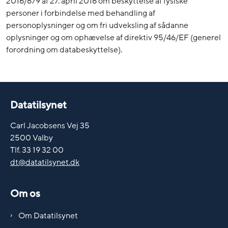
2016/679 af 27. april 2016 om beskyttelse af fysiske
personer i forbindelse med behandling af
personoplysninger og om fri udveksling af sådanne
oplysninger og om ophævelse af direktiv 95/46/EF (generel
forordning om databeskyttelse).
Datatilsynet
Carl Jacobsens Vej 35
2500 Valby
Tlf. 33 19 32 00
dt@datatilsynet.dk
Om os
Om Datatilsynet