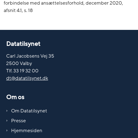
forbindelse med ansættelsesforhold, december 2020,
afsnit 4.1, s. 18
Datatilsynet
Carl Jacobsens Vej 35
2500 Valby
Tlf. 33 19 32 00
dt@datatilsynet.dk
Om os
Om Datatilsynet
Presse
Hjemmesiden