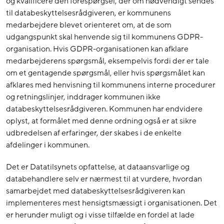
og kvalificere den forespørgsel, der om nødvendigt sendes
til databeskyttelsesrådgiveren, er kommunens
medarbejdere blevet orienteret om, at de som
udgangspunkt skal henvende sig til kommunens GDPR-
organisation. Hvis GDPR-organisationen kan afklare
medarbejderens spørgsmål, eksempelvis fordi der er tale
om et gentagende spørgsmål, eller hvis spørgsmålet kan
afklares med henvisning til kommunens interne procedurer
og retningslinjer, inddrager kommunen ikke
databeskyttelsesrådgiveren. Kommunen har endvidere
oplyst, at formålet med denne ordning også er at sikre
udbredelsen af erfaringer, der skabes i de enkelte
afdelinger i kommunen.
Det er Datatilsynets opfattelse, at dataansvarlige og
databehandlere selv er nærmest til at vurdere, hvordan
samarbejdet med databeskyttelsesrådgiveren kan
implementeres mest hensigtsmæssigt i organisationen. Det
er herunder muligt og i visse tilfælde en fordel at lade