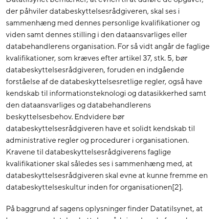
der påhviler databeskyttelsesrådgiveren, skal ses i
sammenhæng med dennes personlige kvalifikationer og
viden samt dennes stilling i den dataansvarliges eller
databehandlerens organisation. For så vidt angår de faglige
kvalifikationer, som kræves efter artikel 37, stk. 5, bør
databeskyttelsesrådgiveren, foruden en indgående
forståelse af de databeskyttelsesretlige regler, også have
kendskab til informationsteknologi og datasikkerhed samt
den dataansvarliges og databehandlerens
beskyttelsesbehov. Endvidere bør
databeskyttelsesrådgiveren have et solidt kendskab til
administrative regler og procedurer i organisationen.
Kravene til databeskyttelsesrådgiverens faglige
kvalifikationer skal således ses i sammenhæng med, at
databeskyttelsesrådgiveren skal evne at kunne fremme en
databeskyttelseskultur inden for organisationen[2].
På baggrund af sagens oplysninger finder Datatilsynet, at