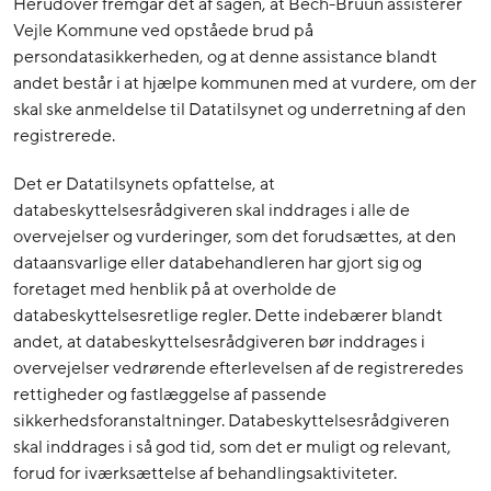
Herudover fremgår det af sagen, at Bech-Bruun assisterer
Vejle Kommune ved opståede brud på
persondatasikkerheden, og at denne assistance blandt
andet består i at hjælpe kommunen med at vurdere, om der
skal ske anmeldelse til Datatilsynet og underretning af den
registrerede.
Det er Datatilsynets opfattelse, at
databeskyttelsesrådgiveren skal inddrages i alle de
overvejelser og vurderinger, som det forudsættes, at den
dataansvarlige eller databehandleren har gjort sig og
foretaget med henblik på at overholde de
databeskyttelsesretlige regler. Dette indebærer blandt
andet, at databeskyttelsesrådgiveren bør inddrages i
overvejelser vedrørende efterlevelsen af de registreredes
rettigheder og fastlæggelse af passende
sikkerhedsforanstaltninger. Databeskyttelsesrådgiveren
skal inddrages i så god tid, som det er muligt og relevant,
forud for iværksættelse af behandlingsaktiviteter.