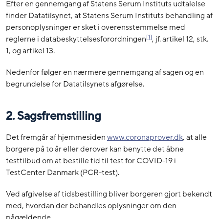
Efter en gennemgang af Statens Serum Instituts udtalelse
finder Datatilsynet, at Statens Serum Instituts behandling af
personoplysninger er sket i overensstemmelse med
[1]
reglerne i databeskyttelsesforordningen
, jf. artikel 12, stk.
1, og artikel 13.
Nedenfor følger en nærmere gennemgang af sagen og en
begrundelse for Datatilsynets afgørelse.
2. Sagsfremstilling
Det fremgår af hjemmesiden
www.coronaprover.dk
, at alle
borgere på to år eller derover kan benytte det åbne
testtilbud om at bestille tid til test for COVID-19 i
TestCenter Danmark (PCR-test).
Ved afgivelse af tidsbestilling bliver borgeren gjort bekendt
med, hvordan der behandles oplysninger om den
pågældende.