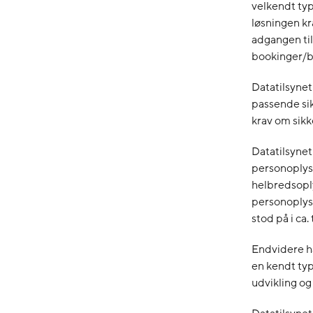
velkendt ty
løsningen kr
adgangen til
bookinger/b
Datatilsynet 
passende sik
krav om sikk
Datatilsynet
personoplys
helbredsopl
personoplys
stod på i ca. 
Endvidere ha
en kendt ty
udvikling og 