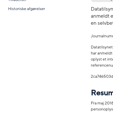
Datatilsyn
Historiske afgørelser
anmeldt e
en selvbe
Journalnumm
Datatilsynet
har anmeldt 
oplyst et i
referencen
2ca746503d
Resu
Fra maj 2018 
personoplysn