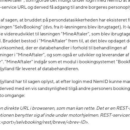
MineAftaler", som gjorde det muligt under login med NemID at 
T-service URL og derved få adgang til andre borgeres personopl
af sagen, at bruddet på persondatasikkerheden har eksisteret f
ningen "SelvBooking" (dvs. fra it-løsningens blev ibrugtaget). It-
e videreudviklet til løsningen "MineAftaler", som blev ibrugtag
. Bruddet bestod i "MineAftaler" frem til, at det blev opdaget de
virksomhed, der er databehandler i forhold til behandlingen af
inger i "MineAftaler", og som også er udvikler og leverandør af
r". "MineAftaler" indgår som et modul i bookingsystemet "Book
ylland får leveret af databehandleren.
ylland har til sagen oplyst, at efter login med NemID kunne man 
derved med en vis sandsynlighed tilgå andre personers booking
to omgange:
en direkte URL i browseren, som man kan rette. Det er en REST-
tionen benytter sig af inde under motorhjelmen. REST-servicen
>:<port>/selvbooking/rest/breve/<brev-ID>.