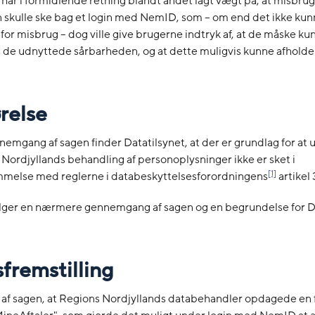
 har i formidlende retning blandt andet lagt vægt på, at misbrug
 skulle ske bag et login med NemID, som – om end det ikke kun
or misbrug – dog ville give brugerne indtryk af, at de måske ku
is de udnyttede sårbarheden, og at dette muligvis kunne afholde
ørelse
nemgang af sagen finder Datatilsynet, at der er grundlag for at 
n Nordjyllands behandling af personoplysninger ikke er sket i
[1]
melse med reglerne i databeskyttelsesforordningens
artikel 3
lger en nærmere gennemgang af sagen og en begrundelse for Da
sfremstilling
af sagen, at Regions Nordjyllands databehandler opdagede en fej