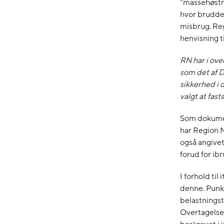
"massehøstni
hvor bruddet
misbrug. Reg
henvisning t
RN har i ov
som det af D
sikkerhed i 
valgt at fas
Som dokumen
har Region N
også angivet
forud for ib
I forhold til
denne. Punkt
belastningst
Overtagelses