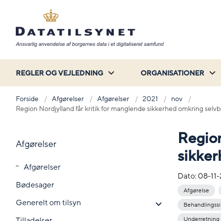
REGLER OG VEJLEDNING
ORGANISATIONER
Forside
Afgørelser
Afgørelser
2021
nov
Region Nordjylland får kritik for manglende sikkerhed omkring selv
Region
Afgørelser
sikker
Afgørelser
Dato:
08-11
Bødesager
Afgørelse
Generelt om tilsyn
Behandlingss
Tilladelser
Underretning 