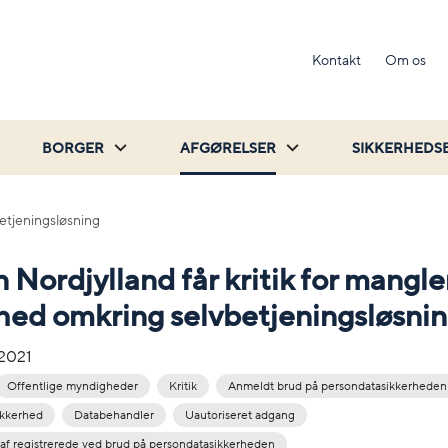
Kontakt
Om os
BORGER
AFGØRELSER
SIKKERHEDS
betjeningsløsning
 Nordjylland får kritik for mangl
hed omkring selvbetjeningsløsni
-2021
Offentlige myndigheder
Kritik
Anmeldt brud på persondatasikkerheden
ikkerhed
Databehandler
Uautoriseret adgang
af registrerede ved brud på persondatasikkerheden