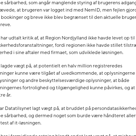
pe sårbarhed, som angår manglende styring af brugerens adgang
ævede, at brugeren var logget ind med NemID, men fejlen gjord
 bookinger og breve ikke blev begrænset til den aktuelle bruge
reve.
har udtalt kritik af, at Region Nordjylland ikke havde levet op ti
kerhedsforanstaltninger, fordi regionen ikke havde stillet tilst
erhed i sine aftaler med firmaet, som udviklede løsningen.
 lagde vægt på, at potentielt en halv million registreredes
ninger kunne være tilgået af uvedkommende, at oplysningerne
ysninger og andre beskyttelsesværdige oplysninger, at både
ningernes fortrolighed og tilgængelighed kunne påvirkes, og a
tre år.
r Datatilsynet lagt vægt på, at bruddet på persondatasikkerhe
pe sårbarhed, og dermed noget som burde være håndteret alle
test af it-løsningen.