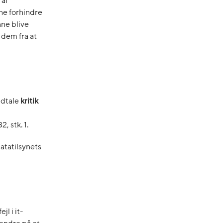
 af
ne forhindre
nne blive
 dem fra at
udtale
kritik
2, stk. 1.
tatilsynets
l i it-