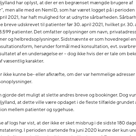
jylland har oplyst, at der er en begrænset mængde brugere af
r", men alle med en NemID, som har været logget på i perioden 
 april 2021, har haft mulighed for at udnytte sårbarheden. Sårba
le breve udskrevet til patienter før 30. april 2021, hvilket pr. 30.
.599 patienter. Det omfatter oplysninger om navn, privatadres
r og helbredsoplysninger. Sidstnævnte er som hovedregel en 
nsultationsform, herunder formål med konsultation, evt. svarbre
esultatet af en undersøgelse er – dog ikke hvis der er tale om b
 væsentlig karakter.
 ikke kunne be- eller afkræfte, om der var hemmelige adresser
sonoplysninger.
gjorde det muligt at slette andres breve og bookinger. Dog vu
ylland, at dette ville være opdaget i de fleste tilfælde grundet
on mellem patienter og sygehuse.
af logs har vist, at der ikke er sket misbrug i de sidste 180 dage
statering. I perioden startende fra juni 2020 kunne der kun un