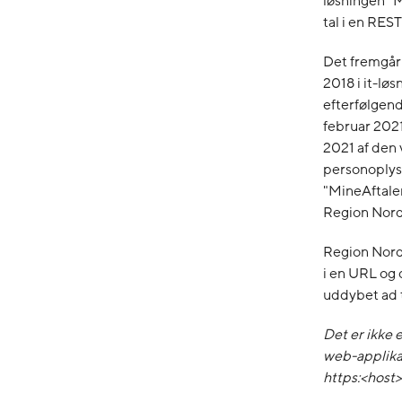
løsningen "
tal i en RES
Det fremgår 
2018 i it-løs
efterfølgend
februar 2021
2021 af den 
personoplysn
"MineAftale
Region Nordj
Region Nordj
i en URL og 
uddybet ad 
Det er ikke 
web-applika
https:<host