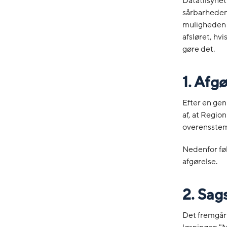
Datatilsynet
sårbarheden
muligheden f
afsløret, hv
gøre det.
1. Afg
Efter en gen
af, at Regio
overensstem
Nedenfor fø
afgørelse.
2. Sag
Det fremgår 