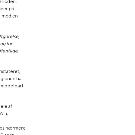
perioden,
oner på
en med en
tgørelse,
ng for
ffentlige,
nstateret,
egionen har
umiddelbart
dele af
AT),
 ses nærmere