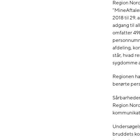
Region Nord
"MineAftale
2018 til 29.
adgang til al
omfatter 498
personnumme
afdeling, ko
står, hvad r
sygdomme af
Regionen har
berørte per
Sårbarheden 
Region Nordj
kommunikati
Undersøgelse 
bruddets kon