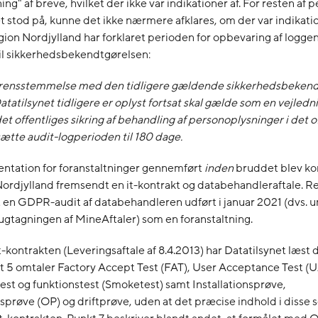
ng" af breve, hvilket der ikke var indikationer af. For resten af 
 stod på, kunne det ikke nærmere afklares, om der var indikati
ion Nordjylland har forklaret perioden for opbevaring af logg
il sikkerhedsbekendtgørelsen:
erensstemmelse med den tidligere gældende sikkerhedsbekend
atatilsynet tidligere er oplyst fortsat skal gælde som en vejledni
det offentliges sikring af behandling af personoplysninger i det o
tsætte audit-logperioden til 180 dage.
tation for foranstaltninger gennemført
inden
bruddet blev ko
ordjylland fremsendt en it-kontrakt og databehandleraftale. R
 en GDPR-audit af databehandleren udført i januar 2021 (dvs. 
rugtagningen af MineAftaler) som en foranstaltning.
 it-kontrakten (Leveringsaftale af 8.4.2013) har Datatilsynet læst 
 5 omtaler Factory Accept Test (FAT), User Acceptance Test (U
est og funktionstest (Smoketest) samt Installationsprøve,
prøve (OP) og driftprøve, uden at det præcise indhold i disse