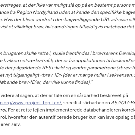
erstreges, at der ikke var muligt slå op på en bestemt persons
nce fra Region Nordjylland uden at kende den specifikke bagv
 Hvis der bliver ændret i den bagvedliggende URL adresse ville
 vist et vilkårligt brev, hvis ændringen tilfældigvis matchede det
 brugeren skulle rette i, skulle fremfindes i browserens Devel
e hvilken netværks-trafik, der er fra applikationen til backend’e
nde det pågældende REST-kald og ændre parametrene (<brev-ID
l et nyt tilgængeligt <brev-ID> (der er mange huller i sekvensen, 
tløbende brev-ID’er, der ville kunne findes).”
videre af sagen, at der er tale om en sårbarhed beskrevet på
sp.org/www-project-top-ten/
, specifikt sårbarheden
A5:2017-B
rol
. For at rette fejlen implementerede databehandleren korrek
ol, hvorefter den autentificerede bruger kun kan lave opslag p
geren selv.