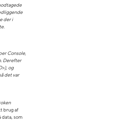
 modtagede
edliggende
 der i
te.
oper Console,
n. Derefter
>), og
så det var
roken
t brug af
å data, som