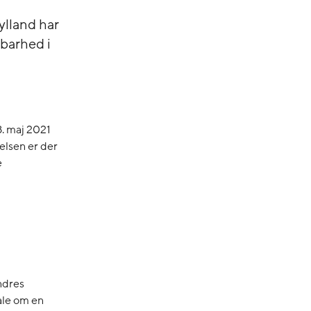
ylland har
barhed i
8. maj 2021
elsen er der
e
andres
tale om en