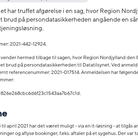
et har truffet afgørelse i en sag, hvor Region Nordj
t brud på persondatasikkerheden angående en sår
tjeningsløsning.
er: 2021-442-12924.
 vender hermed tilbage til sagen, hvor Region Nordjylland den 
et brud på persondatasikkerheden til Datatilsynet. Ved anmeld
nternt referencenummer: 2021-017514. Anmeldelsen har følgend
ummer:
826e268cbc6d6f23c1543aa7b67c1d.
me
til april 2021 har det været muligt - via en it-løsning - at tilgås 
inger og aflyse bookinger, f.eks. aftaler på et sygehus. Der var 