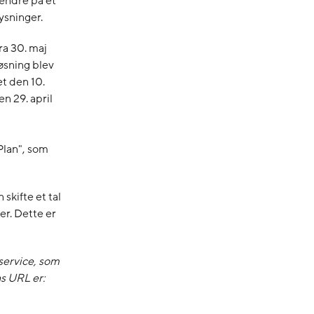
ændre på et
ysninger.
ra 30. maj
løsning blev
et den 10.
n 29. april
Plan", som
skifte et tal
er. Dette er
service, som
s URL er: