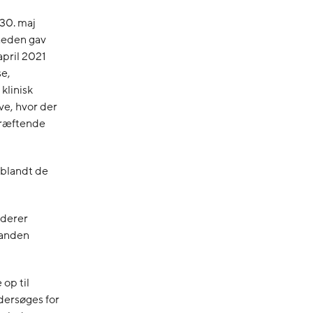
30. maj
rheden gav
 april 2021
se,
klinisk
ve, hvor der
ekræftende
 blandt de
rderer
 anden
 op til
dersøges for