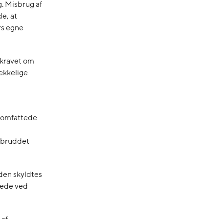
. Misbrug af
e, at
rs egne
l kravet om
rækkelige
 omfattede
t bruddet
den skyldtes
rede ved