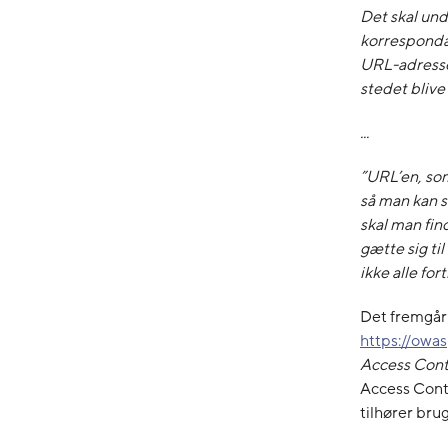
Det skal und
korresponda
URL-adresse.
stedet blive
...
”URL’en, som
så man kan s
skal man fi
gætte sig ti
ikke alle for
Det fremgår 
https://owa
Access Cont
Access Contr
tilhører bru