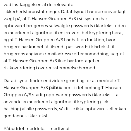
ved fastlæggelsen af de relevante
sikkerhedsforanstaltninger. Datatilsynet har derudover lagt
vægt på, at T. Hansen Gruppen A/S i sit system har
opbevaret brugernes selvvalgte passwords i klartekst uden
en anerkendt algoritme til en irreversibel kryptering heraf,
og at T. Hansen Gruppen A/S har haft en funktion, hvor
brugere har kunnet få tilsendt passwords i klartekst til
brugerens angivne e-mailadresse efter anmodning, uagtet
at T. Hansen Gruppen A/S ikke har foretaget en
risikovurdering i overensstemmelse hermed.
Datatilsynet finder endvidere grundlag for at meddele T.
Hansen Gruppen A/S
påbud
om – i det omfang T. Hansen
Gruppen A/S stadig opbevarer passwords i klartekst – at
anvende en anerkendt algoritme til kryptering (f.eks.
hashing) af alle passwords, så disse ikke opbevares eller kan
gendannes i klartekst.
Påbuddet meddeles i medfør af