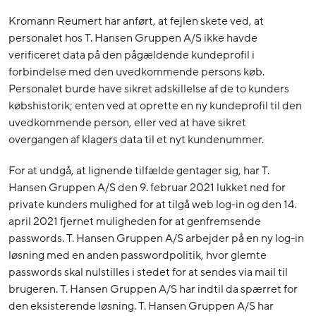
Kromann Reumert har anført, at fejlen skete ved, at
personalet hos T. Hansen Gruppen A/S ikke havde
verificeret data på den pågældende kundeprofil i
forbindelse med den uvedkommende persons køb.
Personalet burde have sikret adskillelse af de to kunders
købshistorik; enten ved at oprette en ny kundeprofil til den
uvedkommende person, eller ved at have sikret
overgangen af klagers data til et nyt kundenummer.
For at undgå, at lignende tilfælde gentager sig, har T.
Hansen Gruppen A/S den 9. februar 2021 lukket ned for
private kunders mulighed for at tilgå web log-in og den 14.
april 2021 fjernet muligheden for at genfremsende
passwords. T. Hansen Gruppen A/S arbejder på en ny log-in
løsning med en anden passwordpolitik, hvor glemte
passwords skal nulstilles i stedet for at sendes via mail til
brugeren. T. Hansen Gruppen A/S har indtil da spærret for
den eksisterende løsning. T. Hansen Gruppen A/S har