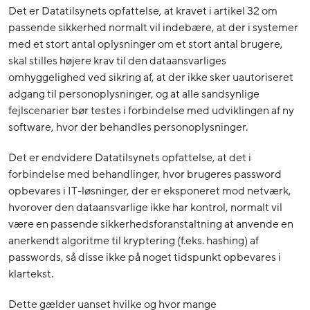
Det er Datatilsynets opfattelse, at kravet i artikel 32 om
passende sikkerhed normalt vil indebære, at der i systemer
med et stort antal oplysninger om et stort antal brugere,
skal stilles højere krav til den dataansvarliges
omhyggelighed ved sikring af, at der ikke sker uautoriseret
adgang til personoplysninger, og at alle sandsynlige
fejlscenarier bør testes i forbindelse med udviklingen af ny
software, hvor der behandles personoplysninger.
Det er endvidere Datatilsynets opfattelse, at det i
forbindelse med behandlinger, hvor brugeres password
opbevares i IT-løsninger, der er eksponeret mod netværk,
hvorover den dataansvarlige ikke har kontrol, normalt vil
være en passende sikkerhedsforanstaltning at anvende en
anerkendt algoritme til kryptering (f.eks. hashing) af
passwords, så disse ikke på noget tidspunkt opbevares i
klartekst.
Dette gælder uanset hvilke og hvor mange