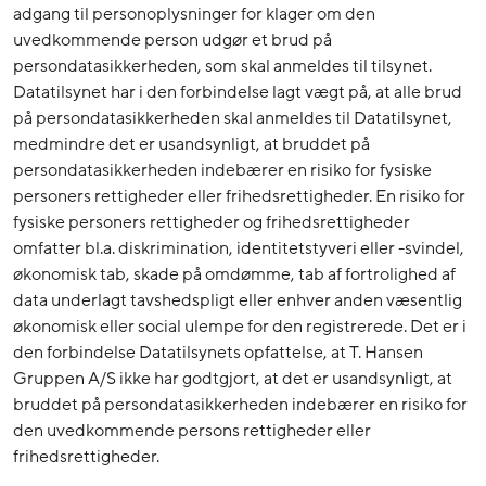
adgang til personoplysninger for klager om den
uvedkommende person udgør et brud på
persondatasikkerheden, som skal anmeldes til tilsynet.
Datatilsynet har i den forbindelse lagt vægt på, at alle brud
på persondatasikkerheden skal anmeldes til Datatilsynet,
medmindre det er usandsynligt, at bruddet på
persondatasikkerheden indebærer en risiko for fysiske
personers rettigheder eller frihedsrettigheder. En risiko for
fysiske personers rettigheder og frihedsrettigheder
omfatter bl.a. diskrimination, identitetstyveri eller -svindel,
økonomisk tab, skade på omdømme, tab af fortrolighed af
data underlagt tavshedspligt eller enhver anden væsentlig
økonomisk eller social ulempe for den registrerede. Det er i
den forbindelse Datatilsynets opfattelse, at T. Hansen
Gruppen A/S ikke har godtgjort, at det er usandsynligt, at
bruddet på persondatasikkerheden indebærer en risiko for
den uvedkommende persons rettigheder eller
frihedsrettigheder.