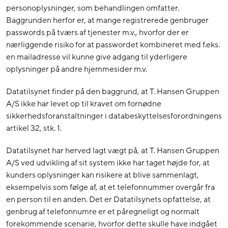
personoplysninger, som behandlingen omfatter.
Baggrunden herfor er, at mange registrerede genbruger
passwords på tværs af tjenester m.v., hvorfor der er
nærliggende risiko for at passwordet kombineret med f.eks.
en mailadresse vil kunne give adgang til yderligere
oplysninger på andre hjemmesider m.v.
Datatilsynet finder på den baggrund, at T. Hansen Gruppen
A/S ikke har levet op til kravet om fornødne
sikkerhedsforanstaltninger i databeskyttelsesforordningens
artikel 32, stk. 1.
Datatilsynet har herved lagt vægt på, at T. Hansen Gruppen
A/S ved udvikling af sit system ikke har taget højde for, at
kunders oplysninger kan risikere at blive sammenlagt,
eksempelvis som følge af, at et telefonnummer overgår fra
en person til en anden. Det er Datatilsynets opfattelse, at
genbrug af telefonnumre er et påregneligt og normalt
forekommende scenarie, hvorfor dette skulle have indgået