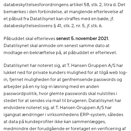
databeskyttelsesforordningens artikel 58, stk. 2, litra d. Det
bemærkes i den forbindelse, at manglende efterlevelse af
et påbud fra Datatilsynet kan straffes med en bøde, jf.
databeskyttelseslovens § 41, stk. 2, nr. 5, jf. stk. 6.
Påbuddet skal efterleves
senest 5. november 2021
.
Datatilsynet skal anmode om senest samme dato at
modtage en bekræftelse på, at påbuddet er efterlevet.
Datatilsynet har noteret sig, at T. Hansen Gruppen A/S har
lukket ned for private kunders mulighed for at tilgå web log-
in, fjernet muligheden for at genfremsende passwords og
arbejder på en ny log-in løsning med en anden
passwordpolitik, hvor glemte passwords skal nulstilles i
stedet for at sendes via mail til brugeren. Datatilsynet har
endvidere noteret sig, at T. Hansen Gruppen A/S har
igangsat ændringer i virksomhedens ERP-system, således
at data på kundeprofiler ikke kan sammenlægges,
medmindre der forudgående er foretaget en verificering af