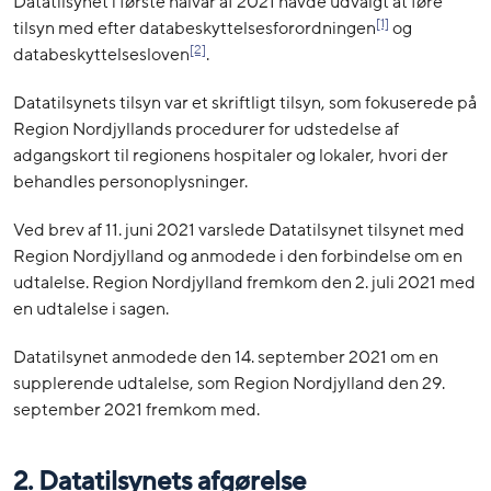
Datatilsynet i første halvår af 2021 havde udvalgt at føre
[1]
tilsyn med efter databeskyttelsesforordningen
og
[2]
databeskyttelsesloven
.
Datatilsynets tilsyn var et skriftligt tilsyn, som fokuserede på
Region Nordjyllands procedurer for udstedelse af
adgangskort til regionens hospitaler og lokaler, hvori der
behandles personoplysninger.
Ved brev af 11. juni 2021 varslede Datatilsynet tilsynet med
Region Nordjylland og anmodede i den forbindelse om en
udtalelse. Region Nordjylland fremkom den 2. juli 2021 med
en udtalelse i sagen.
Datatilsynet anmodede den 14. september 2021 om en
supplerende udtalelse, som Region Nordjylland den 29.
september 2021 fremkom med.
2. Datatilsynets afgørelse