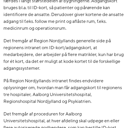
færdes i langt størstedelen af bygningerne. Adgangskort
bruges bl.a. til ID-kort, så patienter og pårørende kan
identificere de ansatte. Derudover giver kortene de ansatte
adgang til f.eks. follow me print og aflåste rum, f.eks.
medicinrum og operationsrum.
Det fremgår af Region Nordjyllands generelle side på
regionens intranet om ID-kort/adgangskort, at
medarbejdere, der arbejder på flere matrikler, kun har brug
for ét kort, da det er muligt at kode kortet til de forskellige
adgangssystemer.
På Region Nordjyllands intranet findes endvidere
oplysninger om, hvordan man får adgangskort til regionens
tre hospitaler, Aalborg Universitetshospital,
Regionshospital Nordjylland og Psykiatrien.
Det fremgår af proceduren for Aalborg
Universitetshospital, at hver afdeling skal udpege en eller
flere autoriserede godkendere, som kan bestille ID-kort.