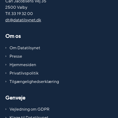
Carl Jacobsens Vej 35
2500 Valby
Tlf. 33 19 32 00
dt@datatilsynet.dk
Om os
Om Datatilsynet
Presse
Hjemmesiden
Privatlivspolitik
Tilgængelighedserklæring
Genveje
Vejledning om GDPR
Klage til Datatilsynet