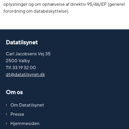
oplysninger og om ophævelse af direktiv 95/46/EF (generel
forordning om databeskyttelse).
Datatilsynet
Carl Jacobsens Vej 35
2500 Valby
Tlf. 33 19 32 00
dt@datatilsynet.dk
Om os
Om Datatilsynet
Presse
Hjemmesiden