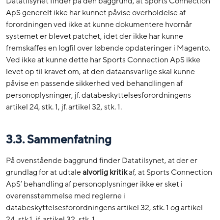
Datatilsynet finder på den baggrund, at Sports Connection
ApS generelt ikke har kunnet påvise overholdelse af
forordningen ved ikke at kunne dokumentere hvornår
systemet er blevet patchet, idet der ikke har kunne
fremskaffes en logfil over løbende opdateringer i Magento.
Ved ikke at kunne dette har Sports Connection ApS ikke
levet op til kravet om, at den dataansvarlige skal kunne
påvise en passende sikkerhed ved behandlingen af
personoplysninger, jf. databeskyttelsesforordningens
artikel 24, stk. 1, jf. artikel 32, stk. 1.
3.3. Sammenfatning
På ovenstående baggrund finder Datatilsynet, at der er
grundlag for at udtale
alvorlig kritik
af, at Sports Connection
ApS’ behandling af personoplysninger ikke er sket i
overensstemmelse med reglerne i
databeskyttelsesforordningens artikel 32, stk. 1 og artikel
24, stk.1, jf. artikel 32, stk. 1.