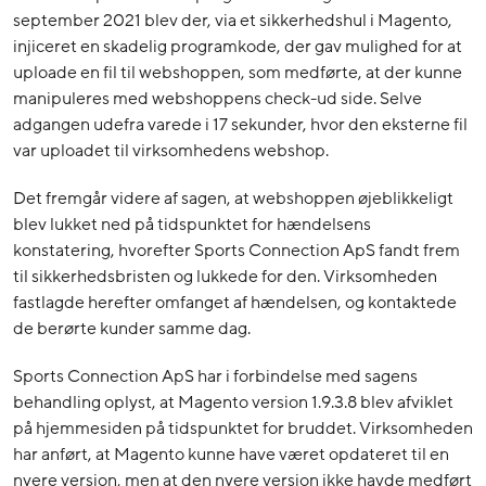
september 2021 blev der, via et sikkerhedshul i Magento,
injiceret en skadelig programkode, der gav mulighed for at
uploade en fil til webshoppen, som medførte, at der kunne
manipuleres med webshoppens check-ud side. Selve
adgangen udefra varede i 17 sekunder, hvor den eksterne fil
var uploadet til virksomhedens webshop.
Det fremgår videre af sagen, at webshoppen øjeblikkeligt
blev lukket ned på tidspunktet for hændelsens
konstatering, hvorefter Sports Connection ApS fandt frem
til sikkerhedsbristen og lukkede for den. Virksomheden
fastlagde herefter omfanget af hændelsen, og kontaktede
de berørte kunder samme dag.
Sports Connection ApS har i forbindelse med sagens
behandling oplyst, at Magento version 1.9.3.8 blev afviklet
på hjemmesiden på tidspunktet for bruddet. Virksomheden
har anført, at Magento kunne have været opdateret til en
nyere version, men at den nyere version ikke havde medført