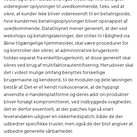
videregiver oplysninger til uvedkommende, f.eks. ved at
sikre, at kunder ikke bliver videresendt til en betalingsside,
hvor kundernes betalingsoplysninger bliver opsnappet af
uvedkommende. Datatilsynet mener generelt, at der ved
webshops og betalingsløsninger, der stilles til rådighed via
åbne tilgængelige hjemmesider, skal være procedurer for
og kontroller der sikrer, at administrative brugerkonti
holdes separat fra enkeltbrugerkonti, at disse generelt skal
sikres ved brug af multifaktorautentifisering. Herudover skal
det i videst mulige omfang benyttes forskellige
brugernavne og kendeord, til de moduler og dele løsningen
består af. Det er et kendt risikoscenarie, at de hyppigt
anvendte e-handelsplatforme og deres add-on produkter
bliver forsøgt kompromitteret, ved indbyggede svagheder,
det er derfor essentielt, at der patches lige så snart
leverandøren udgiver en sikkerhedspatch, både de der
udbedrer specifikke trusler, men også de der blot angiver at
udbedre generelle sårbarheder.