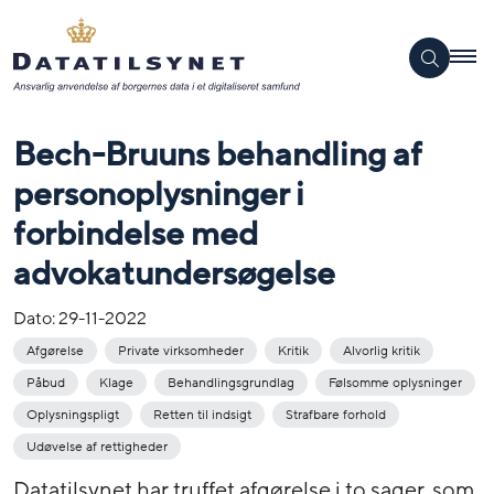
Bech-Bruuns behandling af
personoplysninger i
forbindelse med
advokatundersøgelse
Dato:
29-11-2022
Afgørelse
Private virksomheder
Kritik
Alvorlig kritik
Påbud
Klage
Behandlingsgrundlag
Følsomme oplysninger
Oplysningspligt
Retten til indsigt
Strafbare forhold
Udøvelse af rettigheder
Datatilsynet har truffet afgørelse i to sager, som