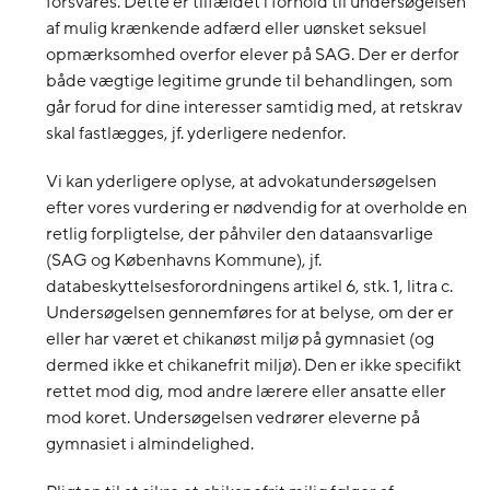
forsvares. Dette er tilfældet i forhold til undersøgelsen
af mulig krænkende adfærd eller uønsket seksuel
opmærksomhed overfor elever på SAG. Der er derfor
både vægtige legitime grunde til behandlingen, som
går forud for dine interesser samtidig med, at retskrav
skal fastlægges, jf. yderligere nedenfor.
Vi kan yderligere oplyse, at advokatundersøgelsen
efter vores vurdering er nødvendig for at overholde en
retlig forpligtelse, der påhviler den dataansvarlige
(SAG og Københavns Kommune), jf.
databeskyttelsesforordningens artikel 6, stk. 1, litra c.
Undersøgelsen gennemføres for at belyse, om der er
eller har været et chikanøst miljø på gymnasiet (og
dermed ikke et chikanefrit miljø). Den er ikke specifikt
rettet mod dig, mod andre lærere eller ansatte eller
mod koret. Undersøgelsen vedrører eleverne på
gymnasiet i almindelighed.