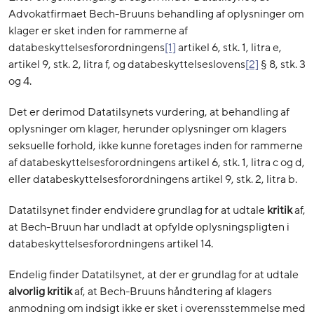
Advokatfirmaet Bech-Bruuns behandling af oplysninger om
klager er sket inden for rammerne af
databeskyttelsesforordningens
[1]
artikel 6, stk. 1, litra e,
artikel 9, stk. 2, litra f, og databeskyttelseslovens
[2]
§ 8, stk. 3
og 4.
Det er derimod Datatilsynets vurdering, at behandling af
oplysninger om klager, herunder oplysninger om klagers
seksuelle forhold, ikke kunne foretages inden for rammerne
af databeskyttelsesforordningens artikel 6, stk. 1, litra c og d,
eller databeskyttelsesforordningens artikel 9, stk. 2, litra b.
Datatilsynet finder endvidere grundlag for at udtale
kritik
af,
at Bech-Bruun har undladt at opfylde oplysningspligten i
databeskyttelsesforordningens artikel 14.
Endelig finder Datatilsynet, at der er grundlag for at udtale
alvorlig
kritik
af, at Bech-Bruuns håndtering af klagers
anmodning om indsigt ikke er sket i overensstemmelse med