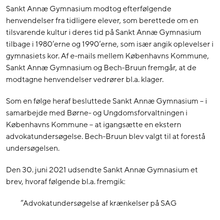
Sankt Annæ Gymnasium modtog efterfølgende
henvendelser fra tidligere elever, som berettede om en
tilsvarende kultur i deres tid på Sankt Annæ Gymnasium
tilbage i 1980’erne og 1990’erne, som især angik oplevelser i
gymnasiets kor. Af e-mails mellem Københavns Kommune,
Sankt Annæ Gymnasium og Bech-Bruun fremgår, at de
modtagne henvendelser vedrører bl.a. klager.
Som en følge heraf besluttede Sankt Annæ Gymnasium – i
samarbejde med Børne- og Ungdomsforvaltningen i
Københavns Kommune – at igangsætte en ekstern
advokatundersøgelse. Bech-Bruun blev valgt til at forestå
undersøgelsen.
Den 30. juni 2021 udsendte Sankt Annæ Gymnasium et
brev, hvoraf følgende bl.a. fremgik:
”Advokatundersøgelse af krænkelser på SAG