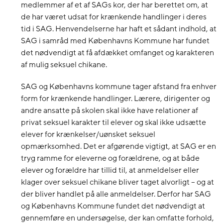
medlemmer af et af SAGs kor, der har berettet om, at
de har været udsat for krænkende handlinger i deres
tid i SAG. Henvendelserne har haft et sådant indhold, at
SAG i samråd med Københavns Kommune har fundet
det nødvendigt at få afdækket omfanget og karakteren
af mulig seksuel chikane.
SAG og Københavns kommune tager afstand fra enhver
form for krænkende handlinger. Lærere, dirigenter og
andre ansatte på skolen skal ikke have relationer af
privat seksuel karakter til elever og skal ikke udsætte
elever for krænkelser/uønsket seksuel
opmærksomhed. Det er afgørende vigtigt, at SAG er en
tryg ramme for eleverne og forældrene, og at både
elever og forældre har tillid til, at anmeldelser eller
klager over seksuel chikane bliver taget alvorligt – og at
der bliver handlet på alle anmeldelser. Derfor har SAG
og Københavns Kommune fundet det nødvendigt at
gennemføre en undersøgelse, der kan omfatte forhold,