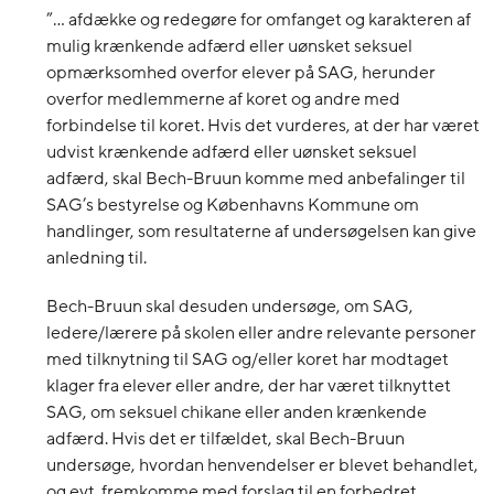
”… afdække og redegøre for omfanget og karakteren af
mulig krænkende adfærd eller uønsket seksuel
opmærksomhed overfor elever på SAG, herunder
overfor medlemmerne af koret og andre med
forbindelse til koret. Hvis det vurderes, at der har været
udvist krænkende adfærd eller uønsket seksuel
adfærd, skal Bech-Bruun komme med anbefalinger til
SAG’s bestyrelse og Københavns Kommune om
handlinger, som resultaterne af undersøgelsen kan give
anledning til.
Bech-Bruun skal desuden undersøge, om SAG,
ledere/lærere på skolen eller andre relevante personer
med tilknytning til SAG og/eller koret har modtaget
klager fra elever eller andre, der har været tilknyttet
SAG, om seksuel chikane eller anden krænkende
adfærd. Hvis det er tilfældet, skal Bech-Bruun
undersøge, hvordan henvendelser er blevet behandlet,
og evt. fremkomme med forslag til en forbedret