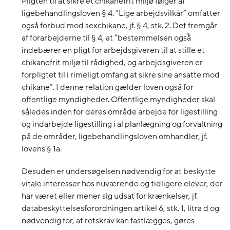
Pligten til at sikre et chikanefrit miljø følger af
ligebehandlingsloven § 4. ”Lige arbejdsvilkår” omfatter
også forbud mod sexchikane, jf. § 4, stk. 2. Det fremgår
af forarbejderne til § 4, at ”bestemmelsen også̊
indebærer en pligt for arbejdsgiveren til at stille et
chikanefrit miljø til rådighed, og arbejdsgiveren er
forpligtet til i rimeligt omfang at sikre sine ansatte mod
chikane”. I denne relation gælder loven også for
offentlige myndigheder. Offentlige myndigheder skal
således inden for deres område arbejde for ligestilling
og indarbejde ligestilling i al planlægning og forvaltning
på de områder, ligebehandlingsloven omhandler, jf.
lovens § 1a.
Desuden er undersøgelsen nødvendig for at beskytte
vitale interesser hos nuværende og tidligere elever, der
har været eller mener sig udsat for krænkelser, jf.
databeskyttelsesforordningen artikel 6, stk. 1, litra d og
nødvendig for, at retskrav kan fastlægges, gøres