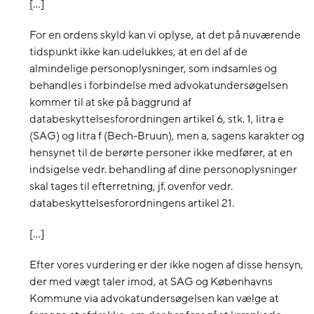
[…]
For en ordens skyld kan vi oplyse, at det på nuværende
tidspunkt ikke kan udelukkes, at en del af de
almindelige personoplysninger, som indsamles og
behandles i forbindelse med advokatundersøgelsen
kommer til at ske på baggrund af
databeskyttelsesforordningen artikel 6, stk. 1, litra e
(SAG) og litra f (Bech-Bruun), men a, sagens karakter og
hensynet til de berørte personer ikke medfører, at en
indsigelse vedr. behandling af dine personoplysninger
skal tages til efterretning, jf. ovenfor vedr.
databeskyttelsesforordningens artikel 21.
[…]
Efter vores vurdering er der ikke nogen af disse hensyn,
der med vægt taler imod, at SAG og Københavns
Kommune via advokatundersøgelsen kan vælge at