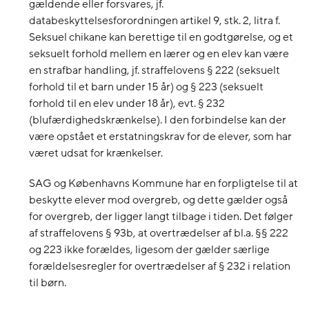
gældende eller forsvares, jf.
databeskyttelsesforordningen artikel 9, stk. 2, litra f.
Seksuel chikane kan berettige til en godtgørelse, og et
seksuelt forhold mellem en lærer og en elev kan være
en strafbar handling, jf. straffelovens § 222 (seksuelt
forhold til et barn under 15 år) og § 223 (seksuelt
forhold til en elev under 18 år), evt. § 232
(blufærdighedskrænkelse). I den forbindelse kan der
være opstået et erstatningskrav for de elever, som har
været udsat for krænkelser.
SAG og Københavns Kommune har en forpligtelse til at
beskytte elever mod overgreb, og dette gælder også
for overgreb, der ligger langt tilbage i tiden. Det følger
af straffelovens § 93b, at overtrædelser af bl.a. §§ 222
og 223 ikke forældes, ligesom der gælder særlige
forældelsesregler for overtrædelser af § 232 i relation
til børn.