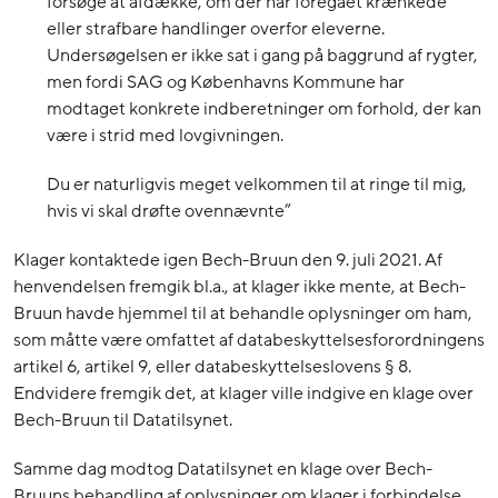
forsøge at afdække, om der har foregået krænkede
eller strafbare handlinger overfor eleverne.
Undersøgelsen er ikke sat i gang på baggrund af rygter,
men fordi SAG og Københavns Kommune har
modtaget konkrete indberetninger om forhold, der kan
være i strid med lovgivningen.
Du er naturligvis meget velkommen til at ringe til mig,
hvis vi skal drøfte ovennævnte”
Klager kontaktede igen Bech-Bruun den 9. juli 2021. Af
henvendelsen fremgik bl.a., at klager ikke mente, at Bech-
Bruun havde hjemmel til at behandle oplysninger om ham,
som måtte være omfattet af databeskyttelsesforordningens
artikel 6, artikel 9, eller databeskyttelseslovens § 8.
Endvidere fremgik det, at klager ville indgive en klage over
Bech-Bruun til Datatilsynet.
Samme dag modtog Datatilsynet en klage over Bech-
Bruuns behandling af oplysninger om klager i forbindelse