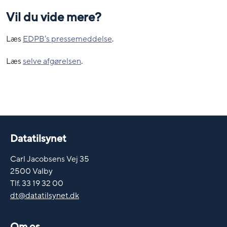
Vil du vide mere?
Læs
EDPB’s pressemeddelse
.
Læs
selve afgørelsen
.
Datatilsynet
Carl Jacobsens Vej 35
2500 Valby
Tlf. 33 19 32 00
dt@datatilsynet.dk
Om os