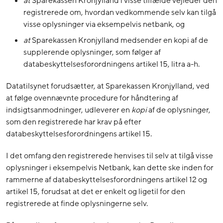
at
Sparekassen Kronjylland i visse tilfælde vejleder den
registrerede om, hvordan vedkommende selv kan tilgå
visse oplysninger via eksempelvis netbank, og
at
Sparekassen Kronjylland medsender en kopi af de
supplerende oplysninger, som følger af
databeskyttelsesforordningens artikel 15, litra a-h.
Datatilsynet forudsætter, at Sparekassen Kronjylland, ved
at følge ovennævnte procedure for håndtering af
indsigtsanmodninger, udleverer en
kopi
af de oplysninger,
som den registrerede har krav på efter
databeskyttelsesforordningens artikel 15.
I det omfang den registrerede henvises til selv at tilgå visse
oplysninger i eksempelvis Netbank, kan dette ske inden for
rammerne af databeskyttelsesforordningens artikel 12 og
artikel 15, forudsat at det er enkelt og ligetil for den
registrerede at finde oplysningerne selv.