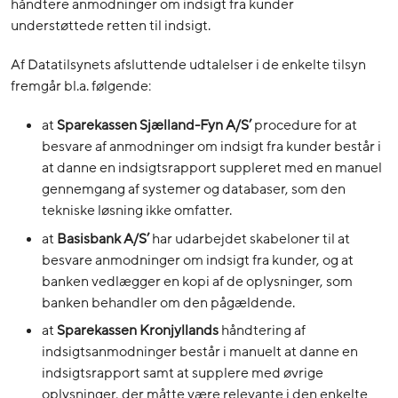
håndtere anmodninger om indsigt fra kunder
understøttede retten til indsigt.
Af Datatilsynets afsluttende udtalelser i de enkelte tilsyn
fremgår bl.a. følgende:
at
Sparekassen Sjælland-Fyn A/S’
procedure for at
besvare af anmodninger om indsigt fra kunder består i
at danne en indsigtsrapport suppleret med en manuel
gennemgang af systemer og databaser, som den
tekniske løsning ikke omfatter.
at
Basisbank A/S’
har udarbejdet skabeloner til at
besvare anmodninger om indsigt fra kunder, og at
banken vedlægger en kopi af de oplysninger, som
banken behandler om den pågældende.
at
Sparekassen Kronjyllands
håndtering af
indsigtsanmodninger består i manuelt at danne en
indsigtsrapport samt at supplere med øvrige
oplysninger, der måtte være relevante i den enkelte