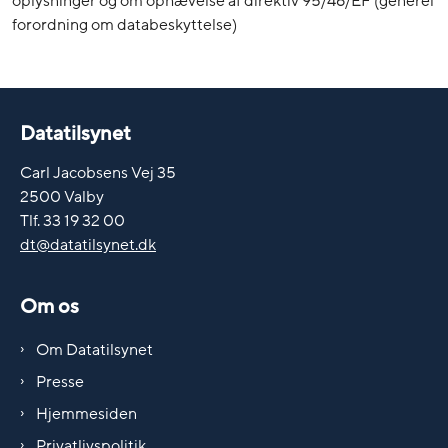
oplysninger og om ophævelse af direktiv 95/46/EF (generel
forordning om databeskyttelse)
Datatilsynet
Carl Jacobsens Vej 35
2500 Valby
Tlf. 33 19 32 00
dt@datatilsynet.dk
Om os
Om Datatilsynet
Presse
Hjemmesiden
Privatlivspolitik