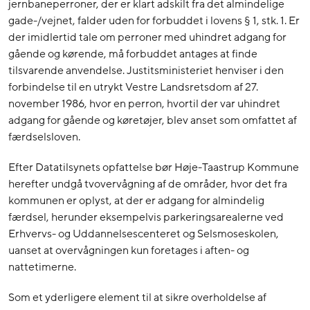
jernbaneperroner, der er klart adskilt fra det almindelige
gade-/vejnet, falder uden for forbuddet i lovens § 1, stk. 1. Er
der imidlertid tale om perroner med uhindret adgang for
gående og kørende, må forbuddet antages at finde
tilsvarende anvendelse. Justitsministeriet henviser i den
forbindelse til en utrykt Vestre Landsretsdom af 27.
november 1986, hvor en perron, hvortil der var uhindret
adgang for gående og køretøjer, blev anset som omfattet af
færdselsloven.
Efter Datatilsynets opfattelse bør Høje-Taastrup Kommune
herefter undgå tvovervågning af de områder, hvor det fra
kommunen er oplyst, at der er adgang for almindelig
færdsel, herunder eksempelvis parkeringsarealerne ved
Erhvervs- og Uddannelsescenteret og Selsmoseskolen,
uanset at overvågningen kun foretages i aften- og
nattetimerne.
Som et yderligere element til at sikre overholdelse af