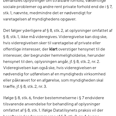
behandles oplysninger om strafbare forhold, væsentlige
sociale problemer og andre rent private forhold end de i § 7,
stk. 1, nævnte, medmindre det er nødvendigt for
varetagelsen af myndighedens opgaver.
Det følger yderligere af § 8, stk. 2, at oplysninger omfattet af
§ 8, stk. 1, ikke må videregives. Videregivelse kan dog ske,
hvis videregivelsen sker til varetagelse af private eller
offentlige interesser, der
klart
overstiger hensynet til de
interesser, der begrunder hemmeligholdelse, herunder
hensynet til den, oplysningen angår, jf. § 8, stk. 2, nr. 2.
Videregivelsen kan også ske, hvis videregivelsen er
nødvendig for udførelsen af en myndigheds virksomhed
eller påkrævet for en afgørelse, som myndigheden skal
træffe, jf. § 8, stk. 2, nr. 3.
Ifølge § 8, stk. 6, finder bestemmelserne i § 7 endvidere
tilsvarende anvendelse for behandling af oplysninger
omfattet af § 8, stk. 1. Ifølge Datatilsynets praksis vil der