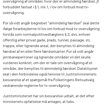
overvågning af områder, hvor der er almindelig færdsel, jf.
forbuddet fastsat i § 1, stk. 1, i lov om forbud mod tv-
overvågning.
For så vidt angår begrebet “almindelig færdsel” skal dette
ifølge forarbejderne til lov om forbud mod tv-overvågning
forstås som normalpolitivedtægtens § 2, dvs. enhver
offentlig eller privat gade, plads, tunnel, passage, sti,
trappe, eller lignende areal, der benyttes til almindelig
færdsel af en eller flere færdselsarter. For så vidt angår
jernbaneperroner og lignende områder vil det skulle
vurderes konkret, om der er tale om overvågning af et
område, der benyttes til almindelig færdsel. Datatilsynet
skal i den forbindelse også henvise til Justitsministeriets
besvarelse af et spørgsmål fra Folketingets Retsudvalg
vedrørende reglerne for tv-overvågning.
Justitsministeriet har sin besvarelse udtalt, at det efter
ministeriets opfattelse må antages, at f.eks.