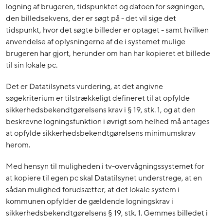
logning af brugeren, tidspunktet og datoen for søgningen,
den billedsekvens, der er søgt på - det vil sige det
tidspunkt, hvor det søgte billeder er optaget - samt hvilken
anvendelse af oplysningerne af de i systemet mulige
brugeren har gjort, herunder om han har kopieret et billede
til sin lokale pc.
Det er Datatilsynets vurdering, at det angivne
søgekriterium er tilstrækkeligt defineret til at opfylde
sikkerhedsbekendtgørelsens krav i § 19, stk. 1, og at den
beskrevne logningsfunktion i øvrigt som helhed må antages
at opfylde sikkerhedsbekendtgørelsens minimumskrav
herom.
Med hensyn til muligheden i tv-overvågningssystemet for
at kopiere til egen pc skal Datatilsynet understrege, at en
sådan mulighed forudsætter, at det lokale system i
kommunen opfylder de gældende logningskrav i
sikkerhedsbekendtgørelsens § 19, stk. 1. Gemmes billedet i