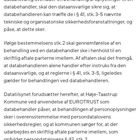
databehandler, skal den dataansvarlige sikre sig, at
databehandleren kan træffe de i § 41, stk. 3-5 nævnte
tekniske og organisatoriske sikkerhedsforanstaltninger, og
påse, at dette sker.
Ifølge bestemmelsens stk. 2 skal gennemførelse af en
behandling ved en databehandler ske i henhold til en
skriftlig aftale parterne imellem. Af aftalen skal det fremgå,
at databehandleren alene handler efter instruks fra den
dataansvarlige, og at reglerne i § 41, stk. 3-5, ligeledes
gælder for behandlingen ved databehandleren.
Datatilsynet forudsætter herefter, at Høje-Taastrup
Kommune ved anvendelse af EUROTRUST som
databehandler påser, at behandlingen af personoplysninger
sker i overensstemmelse med persondatalovens
sikkerhedsregler, og at kommunen sørger for, at der
udarbejdes en skriftlig aftale parterne imellem, som
opfylder persondatalovens § 42, stk. 2.