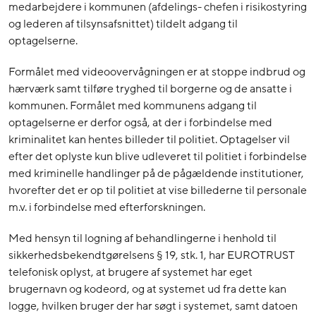
medarbejdere i kommunen (afdelings- chefen i risikostyring
og lederen af tilsynsafsnittet) tildelt adgang til
optagelserne.
Formålet med videoovervågningen er at stoppe indbrud og
hærværk samt tilføre tryghed til borgerne og de ansatte i
kommunen. Formålet med kommunens adgang til
optagelserne er derfor også, at der i forbindelse med
kriminalitet kan hentes billeder til politiet. Optagelser vil
efter det oplyste kun blive udleveret til politiet i forbindelse
med kriminelle handlinger på de pågældende institutioner,
hvorefter det er op til politiet at vise billederne til personale
m.v. i forbindelse med efterforskningen.
Med hensyn til logning af behandlingerne i henhold til
sikkerhedsbekendtgørelsens § 19, stk. 1, har EUROTRUST
telefonisk oplyst, at brugere af systemet har eget
brugernavn og kodeord, og at systemet ud fra dette kan
logge, hvilken bruger der har søgt i systemet, samt datoen