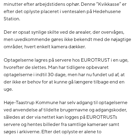
minutter efter arbejdstidens ophør. Denne “Kvikkasse” er
efter det oplyste placeret i ventesalen på Hedehusene
Station.
Der er opsat synlige skilte ved de arealer, der overvåges,
men uvedkommende gøres ikke bekendt med de nøjagtige
områder, hvert enkelt kamera dækker.
Optagelserne lagres på servere hos EUROTRUST i en uge,
hvorefter de slettes. Man har tidligere opbevaret
optagelserne i indtil 30 dage, men har nu fundet ud af, at
der ikke er behov for at kunne gå længere tilbage end en
uge.
Høje-Taastrup Kommune har selv adgang til optagelserne
ved anvendelse af tildelte brugernavne og adgangskoder,
således at der via nettet kan logges på EUROTRUSTs
servere og hentes billeder fra samtlige kameraer samt
søges i arkiverne. Efter det oplyste er alene to