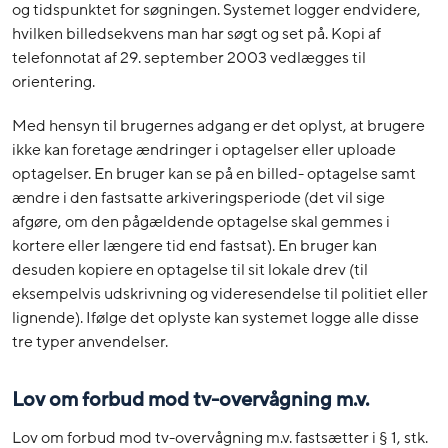
og tidspunktet for søgningen. Systemet logger endvidere,
hvilken billedsekvens man har søgt og set på. Kopi af
telefonnotat af 29. september 2003 vedlægges til
orientering.
Med hensyn til brugernes adgang er det oplyst, at brugere
ikke kan foretage ændringer i optagelser eller uploade
optagelser. En bruger kan se på en billed- optagelse samt
ændre i den fastsatte arkiveringsperiode (det vil sige
afgøre, om den pågældende optagelse skal gemmes i
kortere eller længere tid end fastsat). En bruger kan
desuden kopiere en optagelse til sit lokale drev (til
eksempelvis udskrivning og videresendelse til politiet eller
lignende). Ifølge det oplyste kan systemet logge alle disse
tre typer anvendelser.
Lov om forbud mod tv-overvågning m.v.
Lov om forbud mod tv-overvågning m.v. fastsætter i § 1, stk.