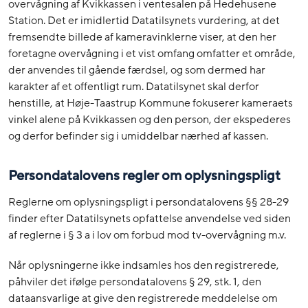
overvågning af Kvikkassen i ventesalen på Hedehusene
Station. Det er imidlertid Datatilsynets vurdering, at det
fremsendte billede af kameravinklerne viser, at den her
foretagne overvågning i et vist omfang omfatter et område,
der anvendes til gående færdsel, og som dermed har
karakter af et offentligt rum. Datatilsynet skal derfor
henstille, at Høje-Taastrup Kommune fokuserer kameraets
vinkel alene på Kvikkassen og den person, der ekspederes
og derfor befinder sig i umiddelbar nærhed af kassen.
Persondatalovens regler om oplysningspligt
Reglerne om oplysningspligt i persondatalovens §§ 28-29
finder efter Datatilsynets opfattelse anvendelse ved siden
af reglerne i § 3 a i lov om forbud mod tv-overvågning m.v.
Når oplysningerne ikke indsamles hos den registrerede,
påhviler det ifølge persondatalovens § 29, stk. 1, den
dataansvarlige at give den registrerede meddelelse om