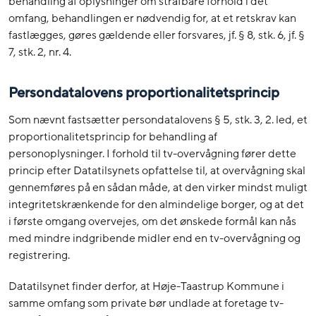
behandling af oplysninger om strafbare forhold i det
omfang, behandlingen er nødvendig for, at et retskrav kan
fastlægges, gøres gældende eller forsvares, jf. § 8, stk. 6, jf. §
7, stk. 2, nr. 4.
Persondatalovens proportionalitetsprincip
Som nævnt fastsætter persondatalovens § 5, stk. 3, 2. led, et
proportionalitetsprincip for behandling af
personoplysninger. I forhold til tv-overvågning fører dette
princip efter Datatilsynets opfattelse til, at overvågning skal
gennemføres på en sådan måde, at den virker mindst muligt
integritetskrænkende for den almindelige borger, og at det
i første omgang overvejes, om det ønskede formål kan nås
med mindre indgribende midler end en tv-overvågning og
registrering.
Datatilsynet finder derfor, at Høje-Taastrup Kommune i
samme omfang som private bør undlade at foretage tv-