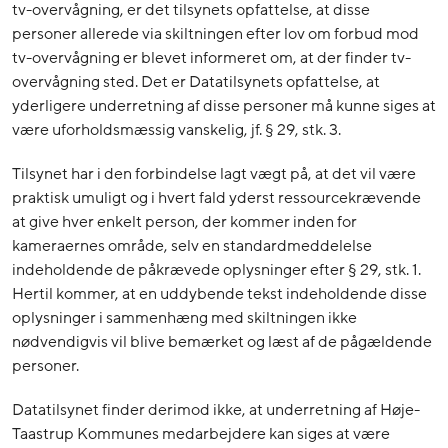
tv-overvågning, er det tilsynets opfattelse, at disse
personer allerede via skiltningen efter lov om forbud mod
tv-overvågning er blevet informeret om, at der finder tv-
overvågning sted. Det er Datatilsynets opfattelse, at
yderligere underretning af disse personer må kunne siges at
være uforholdsmæssig vanskelig, jf. § 29, stk. 3.
Tilsynet har i den forbindelse lagt vægt på, at det vil være
praktisk umuligt og i hvert fald yderst ressourcekrævende
at give hver enkelt person, der kommer inden for
kameraernes område, selv en standardmeddelelse
indeholdende de påkrævede oplysninger efter § 29, stk. 1.
Hertil kommer, at en uddybende tekst indeholdende disse
oplysninger i sammenhæng med skiltningen ikke
nødvendigvis vil blive bemærket og læst af de pågældende
personer.
Datatilsynet finder derimod ikke, at underretning af Høje-
Taastrup Kommunes medarbejdere kan siges at være