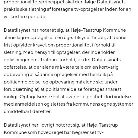
proportionalitetsprincippet skal der ifølge Datatilsynets
praksis ske sletning af foretagne tv-optagelser inden for en
vis kortere periode.
Datatilsynet har noteret sig, at Høje-Taastrup Kommune
alene lagrer optagelser i en uge. Tilsynet finder, at denne
frist opfylder kravet om proportionalitet i forhold til
sletning. Med hensyn til optagelser, der indeholder
oplysninger om strafbare forhold, er det Datatilsynets
opfattelse, at der alene må være tale om en kortvarig
opbevaring af sådanne optagelser med henblik på
politianmeldelse, og opbevaring må alene ske under
forudsætning af, at politianmeldelse foretages snarest
muligt. Optagelserne skal afleveres til politiet i forbindelse
med anmeldelsen og slettes fra kommunens egne systemer
umiddelbart derefter.
Datatilsynet har i øvrigt noteret sig, at Høje-Taastrup
Kommune som hovedregel har begrænset tv-