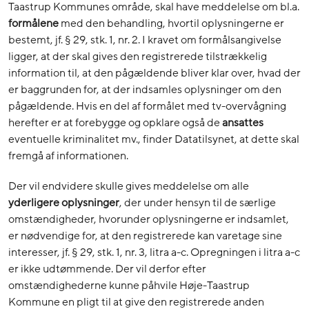
Taastrup Kommunes område, skal have meddelelse om bl.a.
formålene
med den behandling, hvortil oplysningerne er
bestemt, jf. § 29, stk. 1, nr. 2. I kravet om formålsangivelse
ligger, at der skal gives den registrerede tilstrækkelig
information til, at den pågældende bliver klar over, hvad der
er baggrunden for, at der indsamles oplysninger om den
pågældende. Hvis en del af formålet med tv-overvågning
herefter er at forebygge og opklare også de
ansattes
eventuelle kriminalitet mv., finder Datatilsynet, at dette skal
fremgå af informationen.
Der vil endvidere skulle gives meddelelse om alle
yderligere oplysninger
, der under hensyn til de særlige
omstændigheder, hvorunder oplysningerne er indsamlet,
er nødvendige for, at den registrerede kan varetage sine
interesser, jf. § 29, stk. 1, nr. 3, litra a-c. Opregningen i litra a-c
er ikke udtømmende. Der vil derfor efter
omstændighederne kunne påhvile Høje-Taastrup
Kommune en pligt til at give den registrerede anden