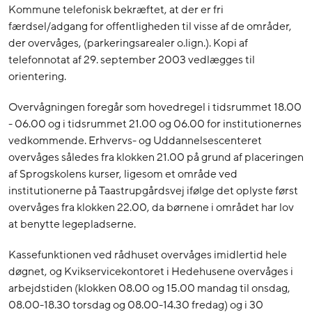
Kommune telefonisk bekræftet, at der er fri
færdsel/adgang for offentligheden til visse af de områder,
der overvåges, (parkeringsarealer o.lign.). Kopi af
telefonnotat af 29. september 2003 vedlægges til
orientering.
Overvågningen foregår som hovedregel i tidsrummet 18.00
- 06.00 og i tidsrummet 21.00 og 06.00 for institutionernes
vedkommende. Erhvervs- og Uddannelsescenteret
overvåges således fra klokken 21.00 på grund af placeringen
af Sprogskolens kurser, ligesom et område ved
institutionerne på Taastrupgårdsvej ifølge det oplyste først
overvåges fra klokken 22.00, da børnene i området har lov
at benytte legepladserne.
Kassefunktionen ved rådhuset overvåges imidlertid hele
døgnet, og Kvikservicekontoret i Hedehusene overvåges i
arbejdstiden (klokken 08.00 og 15.00 mandag til onsdag,
08.00-18.30 torsdag og 08.00-14.30 fredag) og i 30