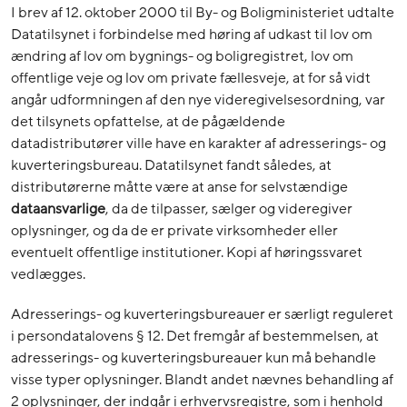
I brev af 12. oktober 2000 til By- og Boligministeriet udtalte
Datatilsynet i forbindelse med høring af udkast til lov om
ændring af lov om bygnings- og boligregistret, lov om
offentlige veje og lov om private fællesveje, at for så vidt
angår udformningen af den nye videregivelsesordning, var
det tilsynets opfattelse, at de pågældende
datadistributører ville have en karakter af adresserings- og
kuverteringsbureau. Datatilsynet fandt således, at
distributørerne måtte være at anse for selvstændige
dataansvarlige
, da de tilpasser, sælger og videregiver
oplysninger, og da de er private virksomheder eller
eventuelt offentlige institutioner. Kopi af høringssvaret
vedlægges.
Adresserings- og kuverteringsbureauer er særligt reguleret
i persondatalovens § 12. Det fremgår af bestemmelsen, at
adresserings- og kuverteringsbureauer kun må behandle
visse typer oplysninger. Blandt andet nævnes behandling af
2 oplysninger, der indgår i erhvervsregistre, som i henhold