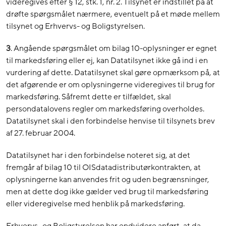
videregives efter § 12, stk. 1, nr. 2. Tilsynet er indstillet på at
drøfte spørgsmålet nærmere, eventuelt på et møde mellem
tilsynet og Erhvervs- og Boligstyrelsen.
3
. Angående spørgsmålet om bilag 10-oplysninger er egnet
til markedsføring eller ej, kan Datatilsynet ikke gå ind i en
vurdering af dette. Datatilsynet skal gøre opmærksom på, at
det afgørende er om oplysningerne videregives til brug for
markedsføring. Såfremt dette er tilfældet, skal
persondatalovens regler om markedsføring overholdes.
Datatilsynet skal i den forbindelse henvise til tilsynets brev
af 27. februar 2004.
Datatilsynet har i den forbindelse noteret sig, at det
fremgår af bilag 10 til OISdatadistributørkontrakten, at
oplysningerne kan anvendes frit og uden begrænsninger,
men at dette dog ikke gælder ved brug til markedsføring
eller videregivelse med henblik på markedsføring.
Erhvervs- og Boligstyrelsen har endvidere anført, at da