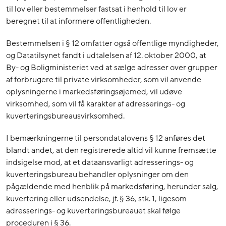
til lov eller bestemmelser fastsat i henhold til lov er
beregnet til at informere offentligheden.
Bestemmelsen i § 12 omfatter også offentlige myndigheder,
og Datatilsynet fandt i udtalelsen af 12. oktober 2000, at
By- og Boligministeriet ved at sælge adresser over grupper
af forbrugere til private virksomheder, som vil anvende
oplysningerne i markedsføringsøjemed, vil udøve
virksomhed, som vil få karakter af adresserings- og
kuverteringsbureausvirksomhed.
I bemærkningerne til persondatalovens § 12 anføres det
blandt andet, at den registrerede altid vil kunne fremsætte
indsigelse mod, at et dataansvarligt adresserings- og
kuverteringsbureau behandler oplysninger om den
pågældende med henblik på markedsføring, herunder salg,
kuvertering eller udsendelse, jf. § 36, stk. 1, ligesom
adresserings- og kuverteringsbureauet skal følge
proceduren i § 36.