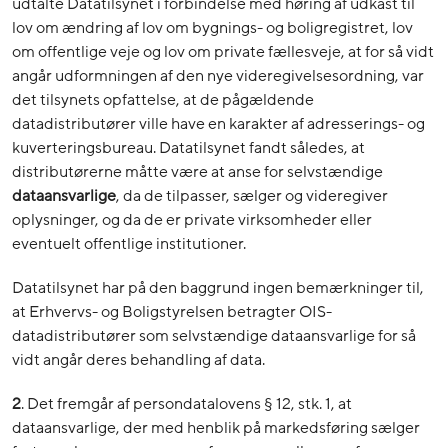
udtalte Datatilsynet i forbindelse med høring af udkast til
lov om ændring af lov om bygnings- og boligregistret, lov
om offentlige veje og lov om private fællesveje, at for så vidt
angår udformningen af den nye videregivelsesordning, var
det tilsynets opfattelse, at de pågældende
datadistributører ville have en karakter af adresserings- og
kuverteringsbureau. Datatilsynet fandt således, at
distributørerne måtte være at anse for selvstændige
dataansvarlige
, da de tilpasser, sælger og videregiver
oplysninger, og da de er private virksomheder eller
eventuelt offentlige institutioner.
Datatilsynet har på den baggrund ingen bemærkninger til,
at Erhvervs- og Boligstyrelsen betragter OIS-
datadistributører som selvstændige dataansvarlige for så
vidt angår deres behandling af data.
2
. Det fremgår af persondatalovens § 12, stk. 1, at
dataansvarlige, der med henblik på markedsføring sælger