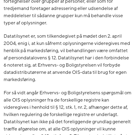
fortegnelser over grupper af personer, eller som for
tredjemand foretager adressering eller udsendelse af
meddelelser til sådanne grupper kun må behandle visse
typer af oplysninger.
Datatilsynet er, som tilkendegivet på mødet den 2. april
2004, enig i, at kun såfremt oplysningerne videregives med
henblik på markedsføring, vil behandlingen være omfattet
af persondatalovens § 12. Datatilsynet har i den forbindelse
6 noteret sig, at Erhvervs- og Boligstyrelsen vil forbyde
datadistributørerne at anvende OIS-data til brug for egen
markedsføring.
For så vidt angår Erhvervs- og Boligstyrelsens spørgsmål om
alle OIS oplysninger fra de forskellige registre kan
videregives i henhold til § 12, stk. 1, nr. 2, afhænger dette af,
hvilken regulering de forskellige registre er underlagt.
Datatilsynet kan ikke på det foreliggende grundlag generelt
træffe afgørelse om, at alle OIS oplysninger vil kunne