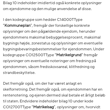
Bilag 10 indeholder imidlertid også konkrete oplysninger
om ejendomme og den mulige anvendelse af disse.
I den kodegruppe som hedder C14000TType
“
Kommuneplan
”, fremgår der forskellige konkrete
oplysninger om den pågældende ejendom, herunder
ejendommens maksimal bebyggelsesprocent, maksimal
bygnings højde, zonestatus og oplysninger om eventuelle
bygningsbevaringsbestemmelser for ejendommen. Under
kodegruppe CO12500TType “
Matrikelgrund
” fremgår
oplysninger om eventuelle noteringer om fredning på
ejendommen, såsom fredsskovsareal, klitfredning og
strandbeskyttelse.
Det fremgår også, om der har været anlagt en
skelforretning. Det fremgår også, om ejendommen har en
rentenotering, og ejeren dermed skal betale et årligt beløb
til staten. Endvidere indeholder bilag 10 under kode
CO12700TType “
Matrikelsag
”, oplysninger om, hvorvidt