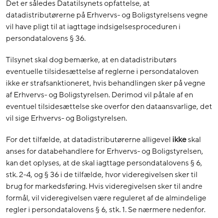
Det er således Datatilsynets opfattelse, at
datadistributørerne på Erhvervs- og Boligstyrelsens vegne
vil have pligt til at iagttage indsigelsesproceduren i
persondatalovens § 36.
Tilsynet skal dog bemærke, at en datadistributørs
eventuelle tilsidesættelse af reglerne i persondataloven
ikke er strafsanktioneret, hvis behandlingen sker på vegne
af Erhvervs- og Boligstyrelsen. Derimod vil påtale af en
eventuel tilsidesættelse ske overfor den dataansvarlige, det
vil sige Erhvervs- og Boligstyrelsen.
For det tilfælde, at datadistributørerne alligevel
ikke
skal
anses for databehandlere for Erhvervs- og Boligstyrelsen,
kan det oplyses, at de skal iagttage persondatalovens § 6,
stk. 2-4, og § 36 i de tilfælde, hvor videregivelsen sker til
brug for markedsføring. Hvis videregivelsen sker til andre
formål, vil videregivelsen være reguleret af de almindelige
regler i persondatalovens § 6, stk. 1. Se nærmere nedenfor.