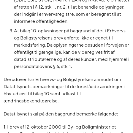
(BBR, ESR, SVUR, MATR, PLAN og KKR være omfattet
af retten i § 12, stk. 1, nr. 2, til at behandle oplysninger,
der indgår i erhvervsregistre, som er beregnet til at
informere offentligheden.
At bilag 10-oplysninger på baggrund af det i Erhvervs-
og Boligstyrelsens brev anførte ikke er egnet til
markedsføring. Da oplysningerne desuden i forvejen er
offentligt tilgængelige, kan de videregives frit af
datadistributørerne og af deres kunder, med hjemmel i
persondatalovens § 6, stk. 1.
Derudover har Erhvervs- og Boligstyrelsen anmodet om
Datatilsynets bemærkninger til de foreslåede ændringer i
hhv. udkast til bilag 10 samt udkast til
ændringsbekendtgørelse.
Datatilsynet skal på den baggrund bemærke følgende:
1
. I brev af 12. oktober 2000 til By- og Boligministeriet