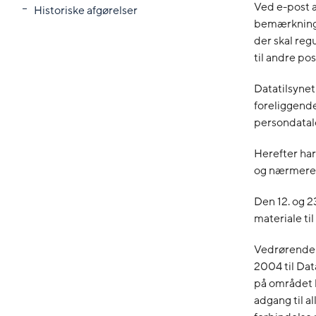
Ved e-post a
Historiske afgørelser
bemærkninger
der skal reg
til andre po
Datatilsynet 
foreliggende
persondatalo
Herefter har
og nærmere 
Den 12. og 
materiale til
Vedrørende v
2004 til Dat
på området h
adgang til a