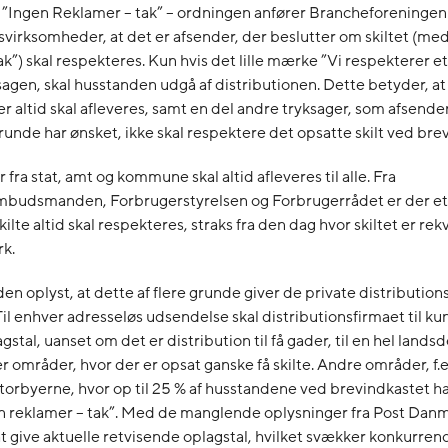
”Ingen Reklamer – tak” – ordningen anfører Brancheforeningen
svirksomheder, at det er afsender, der beslutter om skiltet (me
ak”) skal respekteres. Kun hvis det lille mærke ”Vi respekterer et 
sagen, skal husstanden udgå af distributionen. Dette betyder, at
er altid skal afleveres, samt en del andre tryksager, som afsender
grunde har ønsket, ikke skal respektere det opsatte skilt ved bre
fra stat, amt og kommune skal altid afleveres til alle. Fra
budsmanden, Forbrugerstyrelsen og Forbrugerrådet er der et 
ilte altid skal respekteres, straks fra den dag hvor skiltet er rekv
k.
en oplyst, at dette af flere grunde giver de private distribution
il enhver adresseløs udsendelse skal distributionsfirmaet til k
gstal, uanset om det er distribution til få gader, til en hel landsd
er områder, hvor der er opsat ganske få skilte. Andre områder, f.ek
torbyerne, hvor op til 25 % af husstandene ved brevindkastet h
en reklamer – tak”. Med de manglende oplysninger fra Post Danm
at give aktuelle retvisende oplagstal, hvilket svækker konkurre