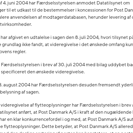
f 4. juni 2004 har Færdselsstyrelsen anmodet Datatilsynet om
 til et udkast til de bestemmelser i koncessionen for Post Da
ulere anvendelsen af modtagerdatabasen, herunder levering af 
stvirksomheder.
har afgivet en udtalelse i sagen den 8. juli 2004, hvori tilsynet p
 grundlag ikke fandt, at videregivelse i det ønskede omfang kun
vens regler.
 Færdselsstyrelsen i brev af 30. juli 2004 med bilag uddybet 
specificeret den ønskede videregivelse.
23. august 2004 har Færdselsstyrelsen desuden fremsendt yderl
 belysning af sagen.
ideregivelse af flytteoplysninger har Færdselsstyrelsen i brev af
atilsynet anført, at Post Danmark A/S i kraft af den nugældende
ar en klar konkurrencefordel i og med, at Post Danmark A/S au
lle flytteoplysninger. Dette betyder, at Post Danmark A/S allered