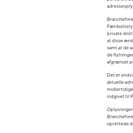
adresseoplys
Brancheforen
Færdselsstyr
private dist
at disse ænd
samt at de 
de flytninge
afgrænset p
Det er endvi
aktuelle adr
midlertidige
indgivet til
Oplysningern
Brancheforen
oprettede d