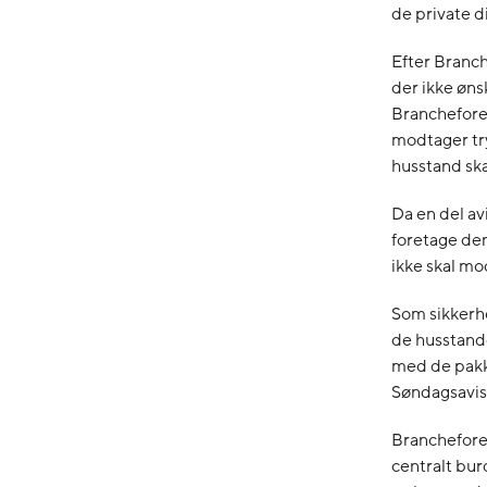
de private 
Efter Branch
der ikke øns
Brancheforen
modtager try
husstand sk
Da en del avi
foretage den
ikke skal mo
Som sikkerhe
de husstande
med de pakke
Søndagsavis
Brancheforen
centralt bur