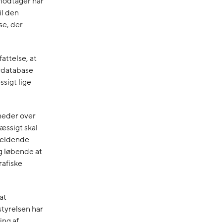
tmodtager har
il den
se, der
attelse, at
rdatabase
sigt lige
heder over
æssigt skal
gældende
g løbende at
rafiske
at
tyrelsen har
ing af