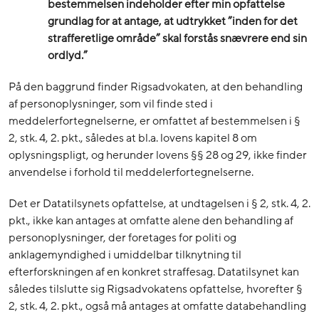
bestemmelsen indeholder efter min opfattelse
grundlag for at antage, at udtrykket ”inden for det
strafferetlige område” skal forstås snævrere end sin
ordlyd.”
På den baggrund finder Rigsadvokaten, at den behandling
af personoplysninger, som vil finde sted i
meddelerfortegnelserne, er omfattet af bestemmelsen i §
2, stk. 4, 2. pkt., således at bl.a. lovens kapitel 8 om
oplysningspligt, og herunder lovens §§ 28 og 29, ikke finder
anvendelse i forhold til meddelerfortegnelserne.
Det er Datatilsynets opfattelse, at undtagelsen i § 2, stk. 4, 2.
pkt., ikke kan antages at omfatte alene den behandling af
personoplysninger, der foretages for politi og
anklagemyndighed i umiddelbar tilknytning til
efterforskningen af en konkret straffesag. Datatilsynet kan
således tilslutte sig Rigsadvokatens opfattelse, hvorefter §
2, stk. 4, 2. pkt., også må antages at omfatte databehandling