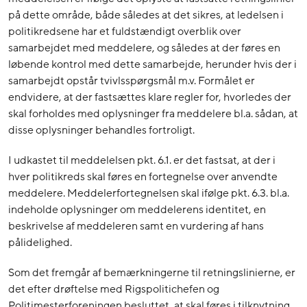
på dette område, både således at det sikres, at ledelsen i
politikredsene har et fuldstændigt overblik over
samarbejdet med meddelere, og således at der føres en
løbende kontrol med dette samarbejde, herunder hvis der i
samarbejdt opstår tvivlsspørgsmål m.v. Formålet er
endvidere, at der fastsættes klare regler for, hvorledes der
skal forholdes med oplysninger fra meddelere bl.a. sådan, at
disse oplysninger behandles fortroligt.
I udkastet til meddelelsen pkt. 6.1. er det fastsat, at der i
hver politikreds skal føres en fortegnelse over anvendte
meddelere. Meddelerfortegnelsen skal ifølge pkt. 6.3. bl.a.
indeholde oplysninger om meddelerens identitet, en
beskrivelse af meddeleren samt en vurdering af hans
pålidelighed.
Som det fremgår af bemærkningerne til retningslinierne, er
det efter drøftelse med Rigspolitichefen og
Politimesterforeningen besluttet, at skal føres i tilknytning