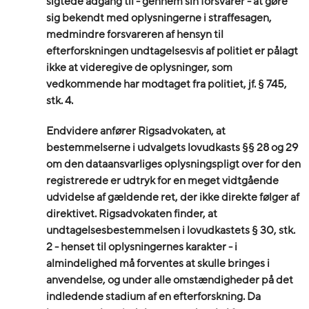
sigtede adgang til - gennem sin forsvarer - at gøre
sig bekendt med oplysningerne i straffesagen,
medmindre forsvareren af hensyn til
efterforskningen undtagelsesvis af politiet er pålagt
ikke at videregive de oplysninger, som
vedkommende har modtaget fra politiet, jf. § 745,
stk. 4.
Endvidere anfører Rigsadvokaten, at
bestemmelserne i udvalgets lovudkasts §§ 28 og 29
om den dataansvarliges oplysningspligt over for den
registrerede er udtryk for en meget vidtgående
udvidelse af gældende ret, der ikke direkte følger af
direktivet. Rigsadvokaten finder, at
undtagelsesbestemmelsen i lovudkastets § 30, stk.
2 - henset til oplysningernes karakter - i
almindelighed må forventes at skulle bringes i
anvendelse, og under alle omstændigheder på det
indledende stadium af en efterforskning. Da