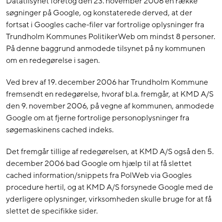
Datatilsynet foretog den 23. november 2006 en række
søgninger på Google, og konstaterede derved, at der
fortsat i Googles cache-filer var fortrolige oplysninger fra
Trundholm Kommunes PolitikerWeb om mindst 8 personer.
På denne baggrund anmodede tilsynet på ny kommunen
om en redegørelse i sagen.
Ved brev af 19. december 2006 har Trundholm Kommune
fremsendt en redegørelse, hvoraf bl.a. fremgår, at KMD A/S
den 9. november 2006, på vegne af kommunen, anmodede
Google om at fjerne fortrolige personoplysninger fra
søgemaskinens cached indeks.
Det fremgår tillige af redegørelsen, at KMD A/S også den 5.
december 2006 bad Google om hjælp til at få slettet
cached information/snippets fra PolWeb via Googles
procedure hertil, og at KMD A/S forsynede Google med de
yderligere oplysninger, virksomheden skulle bruge for at få
slettet de specifikke sider.