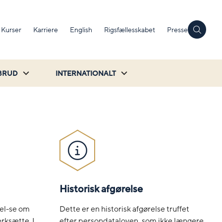
Kurser
Karriere
English
Rigsfællesskabet
Presse
BRUD
INTERNATIONALT
Historisk afgørelse
Dette er en historisk afgørelse truffet
lel-se om
efter persondataloven, som ikke længere
rksætte. I