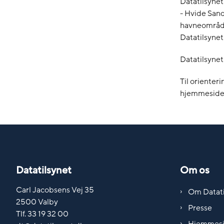
Datatilsynet
- Hvide Sande
havneområdet
Datatilsynet 
Datatilsynet 
Til orienteri
hjemmesid
Datatilsynet
Om os
Carl Jacobsens Vej 35
Om Datati
2500 Valby
Presse
Tlf. 33 19 32 00