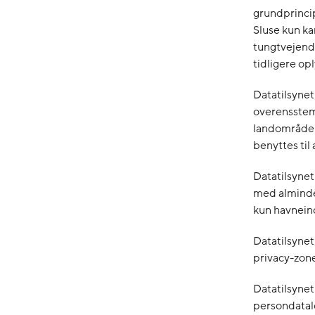
grundprincip
Sluse kun ka
tungtvejende
tidligere op
Datatilsynet 
overensstem
landområder 
benyttes til
Datatilsynet
med almindel
kun havneind
Datatilsynet
privacy-zon
Datatilsynet
persondatalo