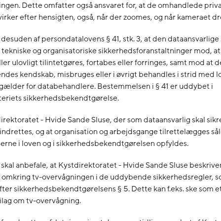
ngen. Dette omfatter også ansvaret for, at de omhandlede priv
virker efter hensigten, også, når der zoomes, og når kameraet dr
desuden af persondatalovens § 41, stk. 3, at den dataansvarlige 
tekniske og organisatoriske sikkerhedsforanstaltninger mod, at
ler ulovligt tilintetgøres, fortabes eller forringes, samt mod at 
es kendskab, misbruges eller i øvrigt behandles i strid med l
gælder for databehandlere. Bestemmelsen i § 41 er uddybet i
teriets sikkerhedsbekendtgørelse.
irektoratet - Hvide Sande Sluse, der som dataansvarlig skal sikre
ndrettes, og at organisation og arbejdsgange tilrettelægges sål
rne i loven og i sikkerhedsbekendtgørelsen opfyldes.
 skal anbefale, at Kystdirektoratet - Hvide Sande Sluse beskrive
 omkring tv-overvågningen i de uddybende sikkerhedsregler, 
fter sikkerhedsbekendtgørelsens § 5. Dette kan f.eks. ske som et
ilag om tv-overvågning.