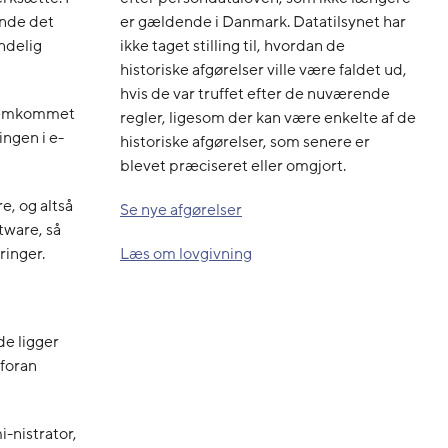
er gældende i Danmark. Datatilsynet har
ende det
ikke taget stilling til, hvordan de
indelig
historiske afgørelser ville være faldet ud,
hvis de var truffet efter de nuværende
fremkommet
regler, ligesom der kan være enkelte af de
ngen i e-
historiske afgørelser, som senere er
blevet præciseret eller omgjort.
e, og altså
Se nye afgørelser
tware, så
Læs om lovgivning
ringer.
de ligger
 foran
-nistrator,