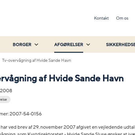
Kontakt
Om os
BORGER
AFGØRELSER
SIKKERHEDS
Tv-overvågning af Hvide Sande Havn
rvågning af Hvide Sande Havn
-2008
relse
mer: 2007-54-0156
 har ved brev af 29. november 2007 afgivet en vejledende udta
ågning, som Kystdirektoratet - Hvide Sande Sluse ønsker at ivæ