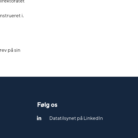
direktoratet
strueret i.
rev på sin
Følg os
Datatilsynet på LinkedIn