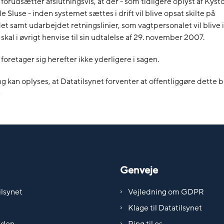
 forudsætter afslutningsvis, at der - som tidligere oplyst af Kyst
 Sluse - inden systemet sættes i drift vil blive opsat skilte på
 samt udarbejdet retningslinier, som vagtpersonalet vil blive in
skal i øvrigt henvise til sin udtalelse af 29. november 2007.
foretager sig herefter ikke yderligere i sagen.
ng kan oplyses, at Datatilsynet forventer at offentliggøre dette b
e
Genveje
lsynet
Vejledning om GDPR
Klage til Datatilsynet