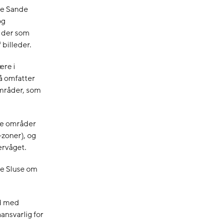
ide Sande
og
t der som
 billeder.
ære i
å omfatter
områder, som
ige områder
-zoner), og
ervåget.
de Sluse om
id med
ansvarlig for