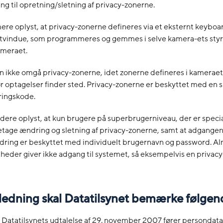
ng til opretning/sletning af privacy-zonerne.
re oplyst, at privacy-zonerne defineres via et eksternt keyboa
atvindue, som programmeres og gemmes i selve kamera-ets sty
ameraet.
 ikke omgå privacy-zonerne, idet zonerne defineres i kameraet
r optagelser finder sted. Privacy-zonerne er beskyttet med en 
ingskode.
dere oplyst, at kun brugere på superbrugerniveau, der er spec
retage ændring og sletning af privacy-zonerne, samt at adgangen 
dring er beskyttet med individuelt brugernavn og password. Al
heder giver ikke adgang til systemet, så eksempelvis en privac
nledning skal Datatilsynet bemærke følgen
 Datatilsynets udtalelse af 29. november 2007 fører persondat