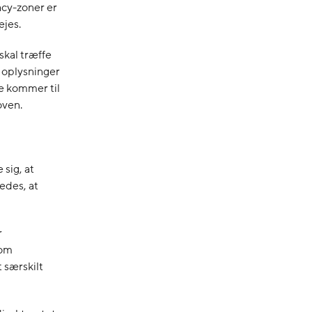
acy-zoner er
ejes.
skal træffe
 oplysninger
de kommer til
oven.
 sig, at
edes, at
r
som
 særskilt