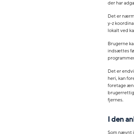
der har adga
Det er nærme
y-z koordin
lokalt ved k
Brugerne kan
indsættes fø
programmer
Det er endvi
heri, kan fo
foretage æn
brugerrettig
fjernes.
I den a
Som nævnt i