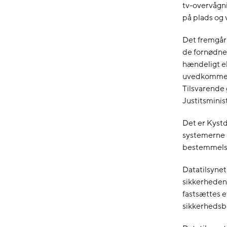
tv-overvågni
på plads og 
Det fremgår 
de fornødne 
hændeligt el
uvedkommend
Tilsvarende 
Justitsminis
Det er Kystd
systemerne i
bestemmelse
Datatilsynet
sikkerheden
fastsættes e
sikkerhedsb