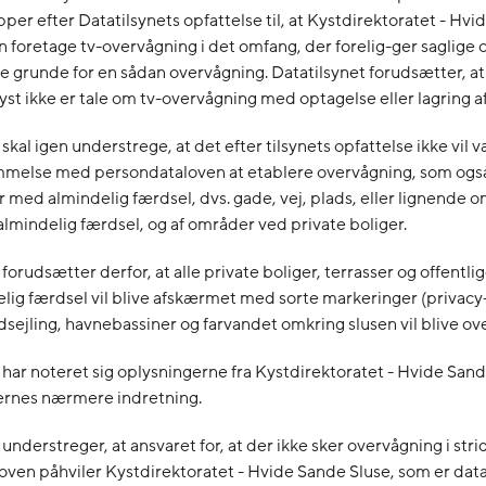
per efter Datatilsynets opfattelse til, at Kystdirektoratet - Hv
n foretage tv-overvågning i det omfang, der forelig-ger saglige 
 grunde for en sådan overvågning. Datatilsynet forudsætter, a
lyst ikke er tale om tv-overvågning med optagelse eller lagring af
skal igen understrege, at det efter tilsynets opfattelse ikke vil v
melse med persondataloven at etablere overvågning, som ogs
med almindelig færdsel, dvs. gade, vej, plads, eller lignende 
 almindelig færdsel, og af områder ved private boliger.
 forudsætter derfor, at alle private boliger, terrasser og offentl
ig færdsel vil blive afskærmet med sorte markeringer (privacy
sejling, havnebassiner og farvandet omkring slusen vil blive ov
 har noteret sig oplysningerne fra Kystdirektoratet - Hvide San
ernes nærmere indretning.
 understreger, at ansvaret for, at der ikke sker overvågning i str
ven påhviler Kystdirektoratet - Hvide Sande Sluse, som er data