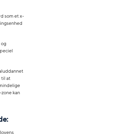
rd som et x-
ringsenhed
 og
speciel
ialuddannet
til at
mindelige
y-zone kan
de:
alovens