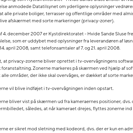
else anmodede Datatilsynet om yderligere oplysninger vedrør
at alle private boliger, terrasser og offentlige områder med alm
blive afskærmet med sorte markeringer (privacy-zoner).
af 4. december 2007 er Kystdirektoratet - Hvide Sande Sluse 
else, som er uddybet med oplysninger fra leverandøren af løsni
 14. april 2008, samt telefonsamtaler af 7. og 21. april 2008.
t, at privacy-zonerne bliver oprettet i tv-overvågningens softwar
k foranstaltning. Zonerne markeres på skærmen ved hjælp af sof
at alle områder, der ikke skal overvåges, er dækket af sorte marke
rne vil blive indføjet i tv-overvågningen inden opstart.
rne bliver vist på skærmen ud fra kameraernes positioner, dvs. 
ærmbilledet, således, at når kameraet drejes, flyttes zonerne ind
rne er sikret mod sletning med kodeord, dvs. der er kun en admi