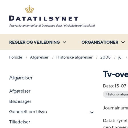
REGLER OG VEJLEDNING
ORGANISATIONER
Forside
Afgørelser
Historiske afgørelser
2008
jul
Tv-ove
Afgørelser
Dato:
15-07
Afgørelser
Historisk afgø
Bødesager
Journalnum
Generelt om tilsyn
Datatilsynet
Tilladelser
den tv-overv