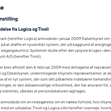
se
mstilling
delse fra Logica og Tivoli
ark (herefter Logica) anmodede i januar 2009 Datatilsynet om
på at drøfte et nyudviklet system, der på baggrund af ansigts
e adgangskontrol. Systemet skulle efter det oplyste bruges i 
oli A/S (herefter Tivoli).
r blev afholdt den 4. februar 2009 med deltagelse af repræsen
li og Datatilsynet, understregede tilsynets repræsentanter, at d
se af et nyt system, der som det påtænkte indebærer behandlin
inger, er den dataansvarlige virksomhed, der har ansvaret for, 
indrettes, således at persondataloven iagttages.
 anmodede om en redegørelse om en række forhold, hvis tilsyne
d en udtalelse. Tivoli og Logica ville herefter overveje, hvor