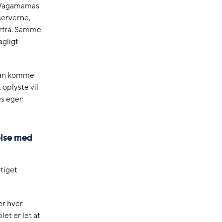
nt Wagamamas
serverne,
orfra. Samme
agligt
 kan komme
 oplyste vil
es egen
else med
ttiget
er hver
et er let at