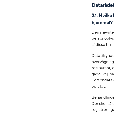
Datarådet
2.1. Hvilk
hjemmel?
Den nævnte l
personoplys
af disse til
Datatilsynet
overvågnings
restaurant, 
gade, vej, p
Persondatalo
opfyldt.
Behandlingen
Der sker sål
registreringe