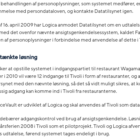
 behandlingen af personoplysninger, som systemet medfører, er
melse med persondataloven, og kontakte Datatilsynet igen.
f 16. april 2009 har Logica anmodet Datatilsynet om en udtalels
 med det ovenfor nævnte ansigtsgenkendelsessystem, kaldet Fa
 af personoplysninger i forbindelse med anvendelse af dette i T
åtænkte løsning
ker at opstille systemet i indgangspartiet til restaurant Wagam
r i 2010 vil være 12 indgange til Tivoli i form af restauranter, og a
rsynet med den nævnte løsning, så det så vidt muligt sikres, at 
g adgang kan komme ind i Tivoli fra restauranterne.
eVault er udviklet af Logica og skal anvendes af Tivoli som data
ndebærer adgangskontrol ved brug af ansigtsgenkendelse. Løsn
rårsferien 2008 i Tivoli som et pilotprojekt. Tivoli og Logica afve
s udtalelse, førend systemet tages endeligt i brug.