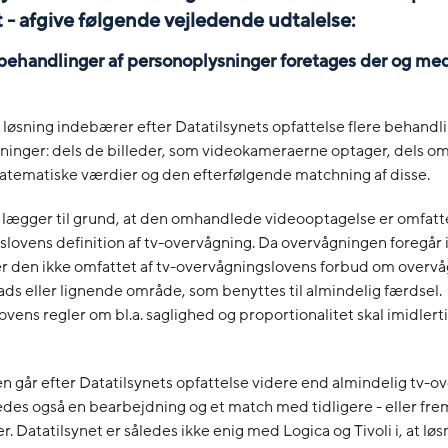
 - afgive følgende vejledende udtalelse:
e behandlinger af personoplysninger foretages der og me
øsning indebærer efter Datatilsynets opfattelse flere behandli
ninger: dels de billeder, som videokameraerne optager, dels 
 matematiske værdier og den efterfølgende matchning af disse.
 lægger til grund, at den omhandlede videooptagelse er omfatte
lovens definition af tv-overvågning. Da overvågningen foregår i
er den ikke omfattet af tv-overvågningslovens forbud om overvå
lads eller lignende område, som benyttes til almindelig færdsel.
vens regler om bl.a. saglighed og proportionalitet skal imidlert
 går efter Datatilsynets opfattelse videre end almindelig tv-o
edes også en bearbejdning og et match med tidligere - eller fre
r. Datatilsynet er således ikke enig med Logica og Tivoli i, at løs