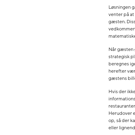
Løsningen gå
venter på at
gæsten. Diss
vedkommende
matematiske
Når gæsten g
strategisk p
beregnes ig
herefter værd
gæstens bill
Hvis der ikk
information
restauranten
Herudover er
op, så der 
eller lignen