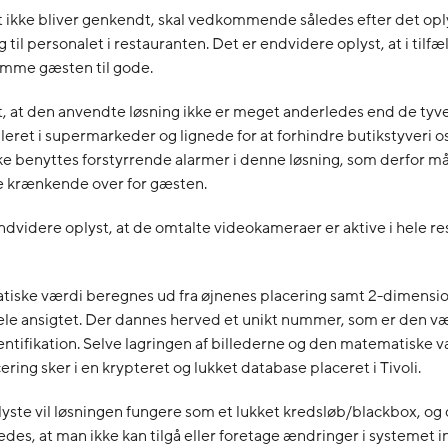
 ikke bliver genkendt, skal vedkommende således efter det opl
til personalet i restauranten. Det er endvidere oplyst, at i tilfæl
komme gæsten til gode.
t, at den anvendte løsning ikke er meget anderledes end de tyve
lleret i supermarkeder og lignede for at forhindre butikstyveri os
ikke benyttes forstyrrende alarmer i denne løsning, som derfor må
 krænkende over for gæsten.
ndvidere oplyst, at de omtalte videokameraer er aktive i hele r
iske værdi beregnes ud fra øjnenes placering samt 2-dimensio
hele ansigtet. Der dannes herved et unikt nummer, som er den væ
dentifikation. Selve lagringen af billederne og den matematiske v
ering sker i en krypteret og lukket database placeret i Tivoli.
lyste vil løsningen fungere som et lukket kredsløb/blackbox, og 
edes, at man ikke kan tilgå eller foretage ændringer i systemet 