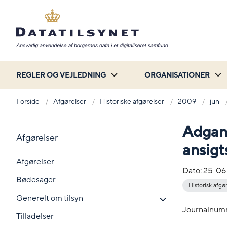
REGLER OG VEJLEDNING
ORGANISATIONER
Forside
Afgørelser
Historiske afgørelser
2009
jun
Adgang
Afgørelser
ansig
Afgørelser
Dato:
25-06
Bødesager
Historisk afgø
Generelt om tilsyn
Journalnum
Tilladelser