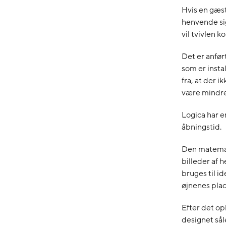
Hvis en gæst
henvende sig 
vil tvivlen 
Det er anfør
som er insta
fra, at der 
være mindre
Logica har e
åbningstid.
Den matemat
billeder af 
bruges til i
øjnenes plac
Efter det op
designet sål