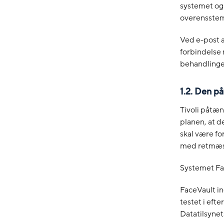
systemet og
overensstem
Ved e-post a
forbindelse
behandlingen
1.2. Den p
Tivoli påtæn
planen, at de
skal være fo
med retmæssi
Systemet Fac
FaceVault i
testet i efte
Datatilsynet