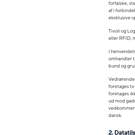
forfalske, s
af i forbind
eksklusive o
Tivoli og Lo
eller RFID, 
I henvendels
omhandler t
bund og gru
Vedrørende p
foretages tv
foretages ik
ud mod gaden
vedkommende 
dansk.
2. Datatil