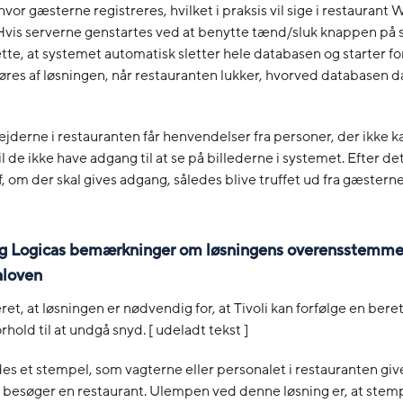
vor gæsterne registreres, hvilket i praksis vil sige i restaura
Hvis serverne genstartes ved at benytte tænd/sluk knappen på 
te, at systemet automatisk sletter hele databasen og starter f
øres af løsningen, når restauranten lukker, hvorved databasen d
jderne i restauranten får henvendelser fra personer, der ikke
 vil de ikke have adgang til at se på billederne i systemet. Efter det
f, om der skal gives adgang, således blive truffet ud fra gæstern
i og Logicas bemærkninger om løsningens overensstemm
aloven
ret, at løsningen er nødvendig for, at Tivoli kan forfølge en bere
orhold til at undgå snyd. [ udeladt tekst ]
es et stempel, som vagterne eller personalet i restauranten giv
 besøger en restaurant. Ulempen ved denne løsning er, at stempl