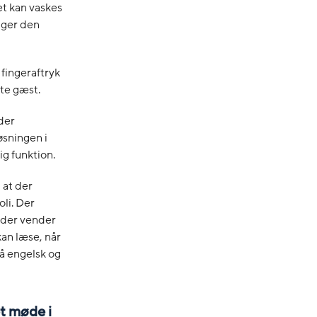
et kan vaskes
gger den
 fingeraftryk
te gæst.
der
øsningen i
g funktion.
 at der
li. Der
, der vender
an læse, når
å engelsk og
et møde i