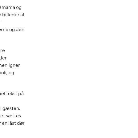
gamama og
 billeder af
f
erne og den
dre
 der
menligner
oli, og
el tekst på
il gæsten.
iet sættes
en låst dør