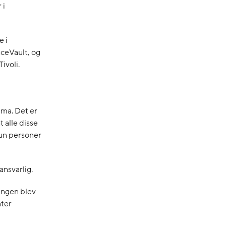
 i
e i
ceVault, og
ivoli.
ama. Det er
t alle disse
kun personer
ansvarlig.
ingen blev
nter