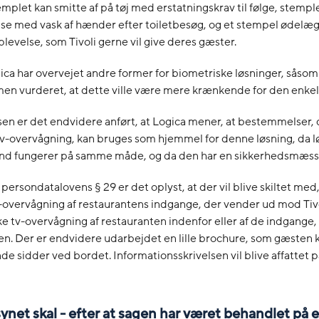
templet kan smitte af på tøj med erstatningskrav til følge, stempl
else med vask af hænder efter toiletbesøg, og et stempel ødelæ
plevelse, som Tivoli gerne vil give deres gæster.
gica har overvejet andre former for biometriske løsninger, såsom
men vurderet, at dette ville være mere krænkende for den enkel
en er det endvidere anført, at Logica mener, at bestemmelser, 
v-overvågning, kan bruges som hjemmel for denne løsning, da l
nd fungerer på samme måde, og da den har en sikkerhedsmæssi
ersondatalovens § 29 er det oplyst, at der vil blive skiltet med,
-overvågning af restaurantens indgange, der vender ud mod Tivo
ke tv-overvågning af restauranten indenfor eller af de indgange
. Der er endvidere udarbejdet en lille brochure, som gæsten k
sidder ved bordet. Informationsskrivelsen vil blive affattet p
synet skal - efter at sagen har været behandlet på 