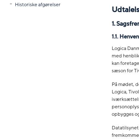
Historiske afgørelser
Udtalel
1. Sagsfre
1.1. Henven
Logica Danm
med henblik 
kan foretag
sæson for Tiv
På mødet, de
Logica, Tivo
iværksættel
personoplysn
opbygges og 
Datatilsynet
fremkomme me