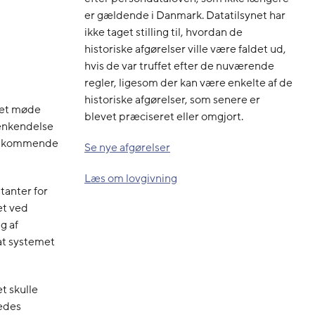
er gældende i Danmark. Datatilsynet har
ikke taget stilling til, hvordan de
historiske afgørelser ville være faldet ud,
hvis de var truffet efter de nuværende
regler, ligesom der kan være enkelte af de
historiske afgørelser, som senere er
 et møde
blevet præciseret eller omgjort.
genkendelse
den kommende
Se nye afgørelser
Læs om lovgivning
tanter for
et ved
g af
at systemet
t skulle
ledes