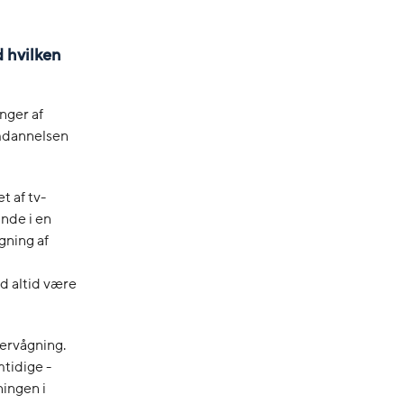
d hvilken
nger af
omdannelsen
t af tv-
nde i en
gning af
id altid være
vervågning.
mtidige -
ningen i