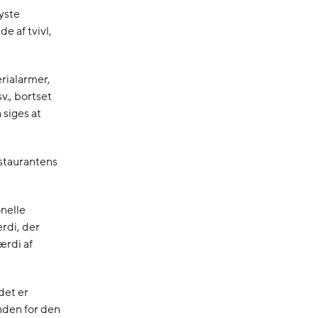
yste
de af tvivl,
rialarmer,
v., bortset
 siges at
estaurantens
nelle
rdi, der
ærdi af
det er
inden for den