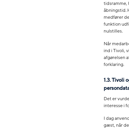
tidsramme, h
åbningstid. 
medfører det
funktion udf
nulstilles.
Når medarbe
ind i Tivoli,
afgørelsen a
forklaring.
1.3. Tivol
persondat
Det er vurde
interesse i f
I dag anvend
gæst, når de