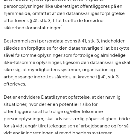
personoplysninger ikke uberettiget offentliggøres på en
hjemmeside, omfattet af den dataansvarliges forpligtelse
efter lovens § 41, stk. 3, til at træffe de fornødne
1
sikkerhedsforanstaltninger.
Bestemmelsen i persondatalovens § 41, stk. 3, indeholder
således en forpligtelse for den dataansvarlige til at beskytte
såvel følsomme oplysninger som fortrolige og almindelige
ikke-følsomme oplysninger, ligesom den dataansvarlige skal
sikre sig, at myndighedens systemer, organisation og
arbejdsgange indrettes således, at kravene i § 41, stk. 3,
efterleves.
Det er endvidere Datatilsynet opfattelse, at der navnlig i
situationer, hvor der er en potentiel risiko for
offentliggørelse af fortrolige og/eller følsomme
personoplysninger, skal udvises særlig påpasselighed, både
for så vidt angår tilrettelæggelsen af arbejdsgange og for så
vidt angår indretningen af myndighedens systemer.