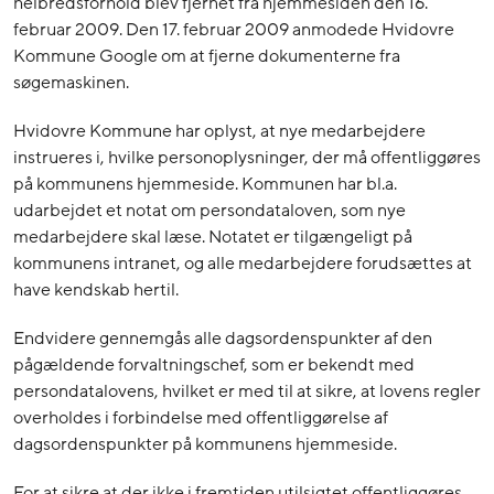
helbredsforhold blev fjernet fra hjemmesiden den 16.
februar 2009. Den 17. februar 2009 anmodede Hvidovre
Kommune Google om at fjerne dokumenterne fra
søgemaskinen.
Hvidovre Kommune har oplyst, at nye medarbejdere
instrueres i, hvilke personoplysninger, der må offentliggøres
på kommunens hjemmeside. Kommunen har bl.a.
udarbejdet et notat om persondataloven, som nye
medarbejdere skal læse. Notatet er tilgængeligt på
kommunens intranet, og alle medarbejdere forudsættes at
have kendskab hertil.
Endvidere gennemgås alle dagsordenspunkter af den
pågældende forvaltningschef, som er bekendt med
persondatalovens, hvilket er med til at sikre, at lovens regler
overholdes i forbindelse med offentliggørelse af
dagsordenspunkter på kommunens hjemmeside.
For at sikre at der ikke i fremtiden utilsigtet offentliggøres